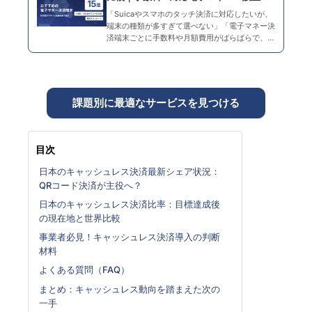
態で選ぶ失敗しない選び方
「Suicaやスマホのタッチ決済に対応したいが、
端末の種類が多すぎて選べない」「電子マネー決
済端末ごとに手数料や月額費用がばらばらで、結
局どれが自社に合うのか分からない」と感じてい
ませんか。 キャッシュレス比率が年々高まるな
か、交通系ICや…
課題別に最適なサービスを見つける
目次
日本のキャッシュレス決済最新シェア状況：
QRコード決済が主役へ？
日本のキャッシュレス決済比率：目標達成後
の現在地と世界比較
事業者必見！キャッシュレス決済導入の判断
材料
よくある質問（FAQ）
まとめ：キャッシュレス動向を踏まえた次の
一手