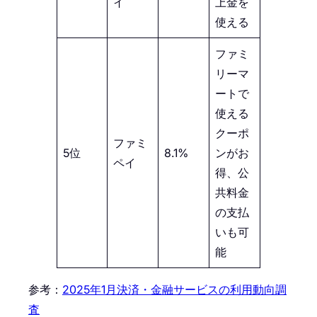
イ
上金を
使える
ファミ
リーマ
ートで
使える
クーポ
ファミ
5位
8.1%
ンがお
ペイ
得、公
共料金
の支払
いも可
能
参考：
2025年1月決済・金融サービスの利用動向調
査