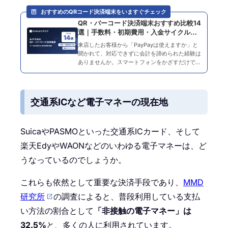
おすすめのQRコード決済端末をいますぐチェック
QR・バーコード決済端末おすすめ比較14
選｜手数料・初期費用・入金サイクルで
選ぶ
来店したお客様から「PayPayは使えますか」と
聞かれて、対応できずに会計を諦められた経験は
ありませんか。スマートフォンをかざすだけで支
払えるQRコード決済は急速に普及し、現金やカ
ードと並ぶ定番の決済手段になりました。導入が
遅れるほど、機会…
交通系ICなど電子マネーの現在地
SuicaやPASMOといった交通系ICカード、そして
楽天EdyやWAONなどのいわゆる電子マネーは、ど
うなっているのでしょうか。
これらも依然として重要な決済手段であり、
MMD
研究所
の調査によると、普段利用している支払
い方法の割合として
「非接触の電子マネー」は
32.5%
と、多くの人に利用されています。