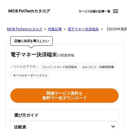
menu
MCB FinTechカタログ
サービス比較の記事一覧
MCB FinTechカタログ
>
特集記事
>
電子マネー決済端末
> 【2025年最
店舗に決済を導入したい
電子マネー決済端末
の関連情報
こちらもおすすめ：
クレジットカード決済端末
セルフレジ・自動精算機
モバイルオーダーシステム
関連サービス資料を
無料で一括ダウンロード
選び方ガイド
比較表