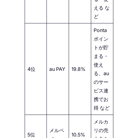
える な
ど
Ponta
ポイン
トが貯
まる・
使え
4位
au PAY
19.8%
る、au
のサー
ビス連
携でお
得 など
メルカ
メルペ
リの売
5位
10.5%