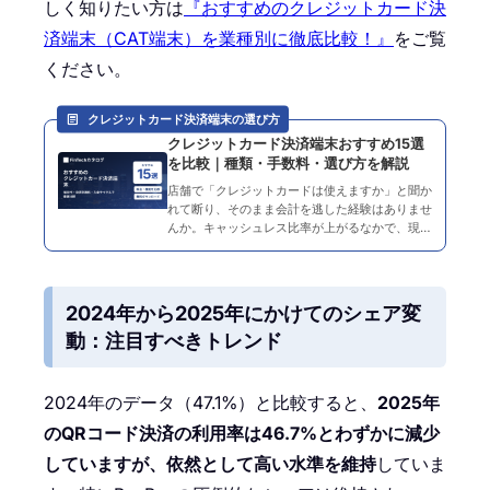
しく知りたい方は
『おすすめのクレジットカード決
済端末（CAT端末）を業種別に徹底比較！』
をご覧
ください。
クレジットカード決済端末の選び方
クレジットカード決済端末おすすめ15選
を比較｜種類・手数料・選び方を解説
店舗で「クレジットカードは使えますか」と聞か
れて断り、そのまま会計を逃した経験はありませ
んか。キャッシュレス比率が上がるなかで、現金
しか扱えない店舗は来店客の選択肢から外れやす
くなっています。一方で、決済端末は据置型・オ
ールインワン・モバイ…
2024年から2025年にかけてのシェア変
動：注目すべきトレンド
2024年のデータ（47.1%）と比較すると、
2025年
のQRコード決済の利用率は46.7%とわずかに減少
していますが、依然として高い水準を維持
していま