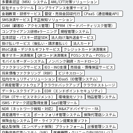
多要素認証（MFA）システム
AML/CFT対策ソリューション
反社チェックツール
コンプライアンス支援サービス
金融教育・研修サービス
督促・売掛金回収代行
CPaaS（通信機能API）
SMS決済サービス
不正検知ソリューション
CIAM（顧客ID・アクセス管理）
TPRM（サードパーティリスク管理）
コンプライアンス研修eラーニング
規程管理システム
生体認証・パスキー認証SDK
法人向け海外送金サービス
掛け払いサービス（後払い・請求書払い）
法人カード
BtoC送金・デジタルギフトサービス
クレジットカード決済端末
電子マネー決済端末
QRコード決済端末
POSシステム・POSレジ
モバイルオーダーシステム
ノンバンク融資・カードローン
ファクタリングサービス
IEO・INO支援
売掛金・債権保証サービス
将来債権ファクタリング（RBF）
ビジネスローン
社内セキュリティソリューション
IDaaS（ID管理システム）
IT資産管理ソフトウェア
クラウドバックアップ
クラウドストレージ
データレスクライアント
EDR（エンドポイントセキュリティ）
ITSM（ITサービスマネジメント）
環境復元ソフト
物品管理システム
ISMS・Pマーク認証取得支援
SaaS管理ツール
NDR（ネットワーク検知・対応）
M&Aアドバイザリー・FA
資産運用サービス
ポートフォリオ管理システム
保険代理店システム
保険会社システム
FP・ライフプラン提案支援ソフト
組込型保険（エンベデッド保険）プラットフォーム
出張管理システム
自動音声応答システム（IVR）
医療機関・クリニック向けPOSレジ