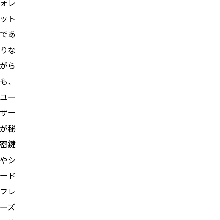
ォレ
ット
であ
りな
がら
も、
ユー
ザー
が秘
密鍵
やシ
ード
フレ
ーズ