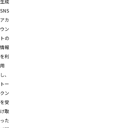
生成
SNS
アカ
ウン
トの
情報
を利
用
し、
トー
クン
を受
け取
った