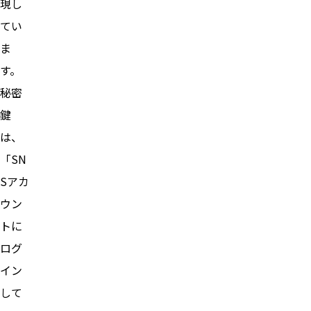
現し
てい
ま
す。
秘密
鍵
は、
「SN
Sアカ
ウン
トに
ログ
イン
して