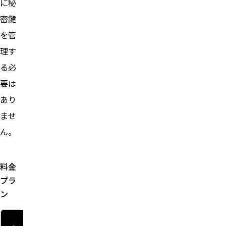
に秘
密鍵
を管
理す
る必
要は
あり
ませ
ん。
料金
プラ
ン