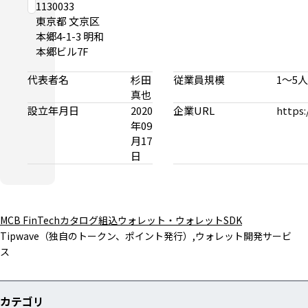
1130033
東京都 文京区
本郷4-1-3 明和
本郷ビル7F
代表者名
杉田
従業員規模
1〜5人
真也
設立年月日
2020
企業URL
https:
年09
月17
日
MCB FinTechカタログ
組込ウォレット・ウォレットSDK
Tipwave（独自のトークン、ポイント発行）,ウォレット開発サービ
ス
カテゴリ