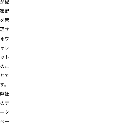
が秘
密鍵
を管
理す
るウ
ォレ
ット
のこ
とで
す。
弊社
のデ
ータ
ベー