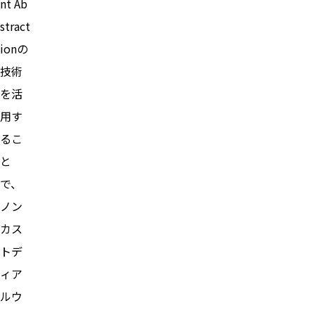
nt Ab
stract
ionの
技術
を活
用す
るこ
と
で、
ノン
カス
トデ
ィア
ルウ