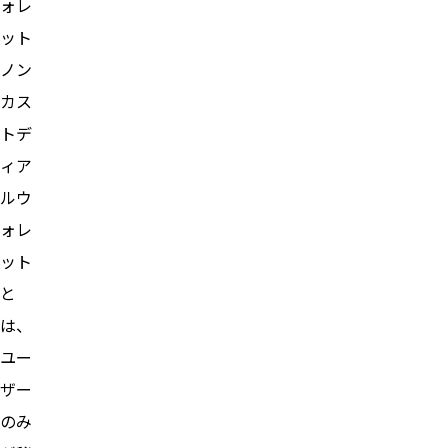
ォレ
ット
ノン
カス
トデ
ィア
ルウ
ォレ
ット
と
は、
ユー
ザー
のみ