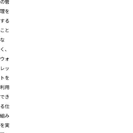
の管
理を
する
こと
な
く、
ウォ
レッ
トを
利用
でき
る仕
組み
を実