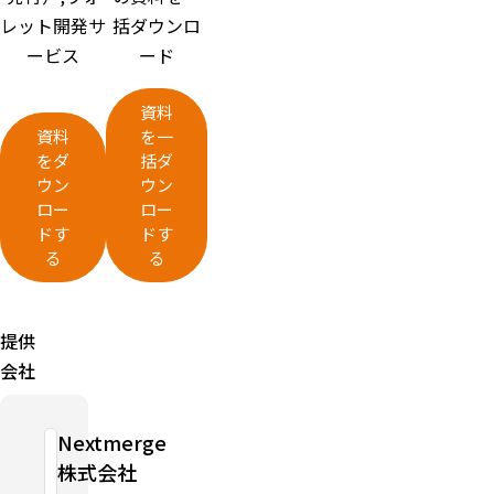
レット開発サ
括ダウンロ
ービス
ード
資料
資料
を一
をダ
括ダ
ウン
ウン
ロー
ロー
ドす
ドす
る
る
提供
会社
Nextmerge
株式会社