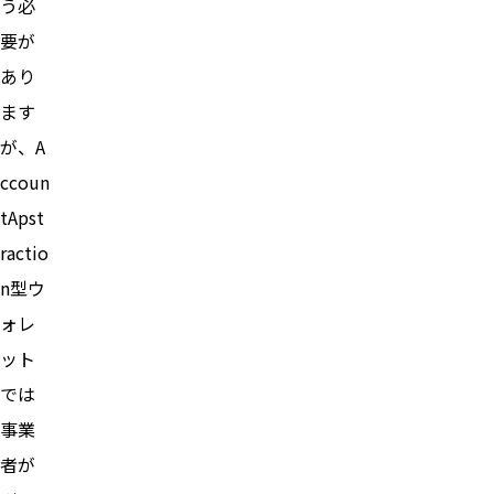
う必
要が
あり
ます
が、A
ccoun
tApst
ractio
n型ウ
ォレ
ット
では
事業
者が