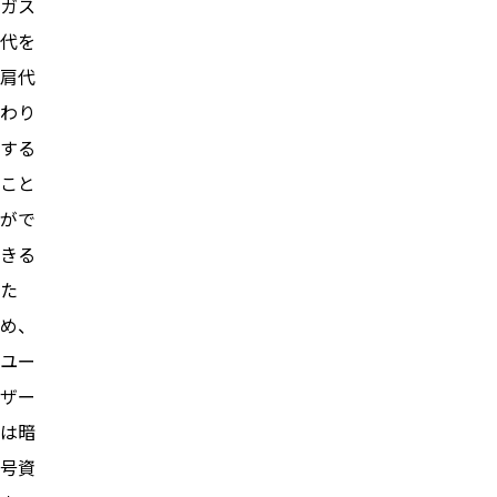
ガス
代を
肩代
わり
する
こと
がで
きる
た
め、
ユー
ザー
は暗
号資