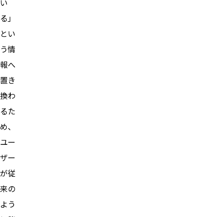
い
る」
とい
う情
報へ
置き
換わ
るた
め、
ユー
ザー
が従
来の
よう