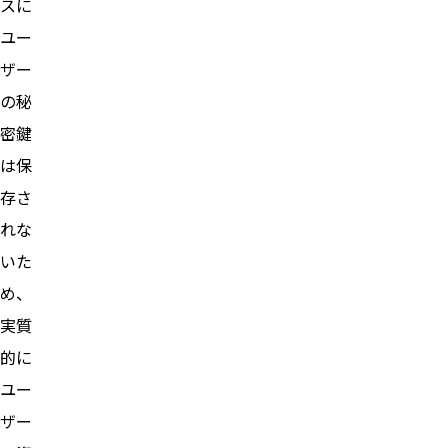
スに
ユー
ザー
の秘
密鍵
は保
存さ
れな
いた
め、
実質
的に
ユー
ザー