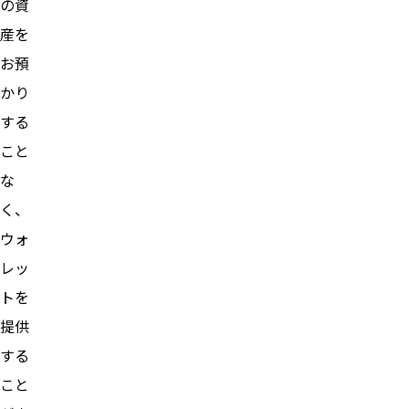
の資
産を
お預
かり
する
こと
な
く、
ウォ
レッ
トを
提供
する
こと