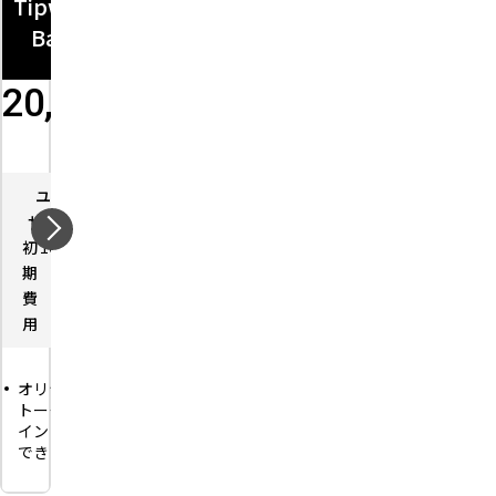
Tipwave
Tipwave E
Basic
nterpise
20,000
150,000
円
円
ユー
－
ザー数
ユーザー数
－
初
100,000
初期
500,000
期
円
費用
円
費
用
専用の機能や
オリジナルの
BOTを開発する
トークンやポ
プランになりま
イントを発行
す。
できます。