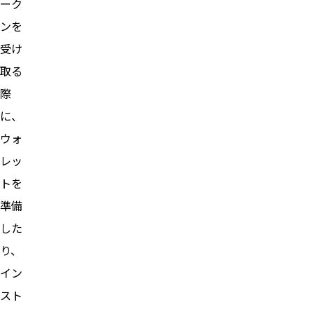
ーク
ンを
受け
取る
際
に、
ウォ
レッ
トを
準備
した
り、
イン
スト