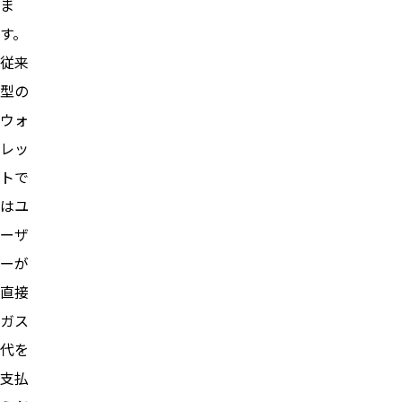
ま
す。
従来
型の
ウォ
レッ
トで
はユ
ーザ
ーが
直接
ガス
代を
支払