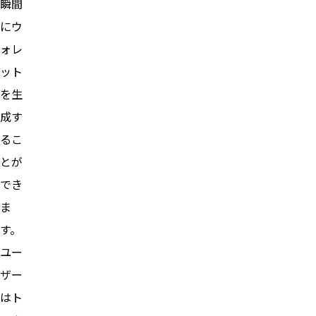
瞬間
にウ
ォレ
ット
を生
成す
るこ
とが
でき
ま
す。
ユー
ザー
はト