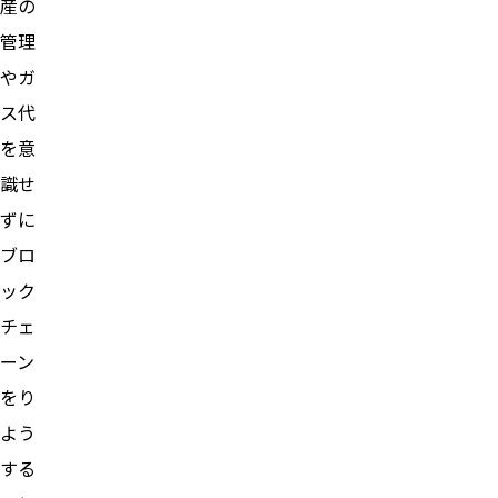
産の
管理
やガ
ス代
を意
識せ
ずに
ブロ
ック
チェ
ーン
をり
よう
する