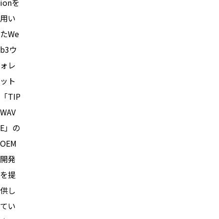
ionを
用い
たWe
b3ウ
ォレ
ット
「TIP
WAV
E」の
OEM
開発
を提
供し
てい