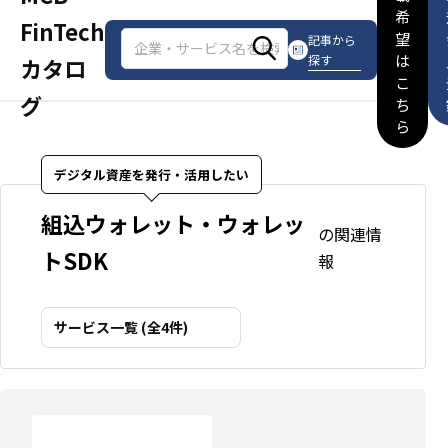
希
FinTech
望
記事から
は
探す
カタロ
こ
グ
ち
ら
デジタル資産を発行・活用したい
組込ウォレット・ウォレッ
の関連情
トSDK
報
サービス一覧 (全4件)