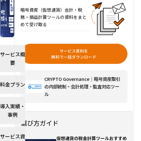
13
暗号資産（仮想通貨）会計・税
選を
務・損益計算ツールの資料をまと
比較
めて受け取る
｜対
応取
引
所・
サービス資料を
サービス概
料
無料で一括ダウンロード
要
金・
法人
対応
CRYPTO Governance｜暗号資産取引
料金プラン
で選
の内部統制・会計処理・監査対応ツー
ぶ
ル
選び
導入実績・
方ガ
イド
事例
を読
選び方ガイド
む→
サービス資
仮想通貨の税金計算ツールおすすめ