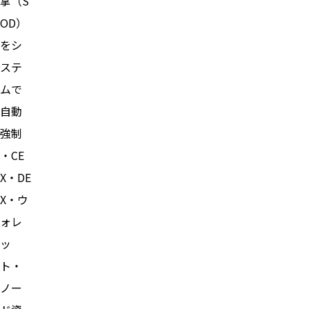
掌（S
OD）
をシ
ステ
ムで
自動
強制
・CE
X・DE
X・ウ
ォレ
ッ
ト・
ノー