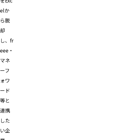
をExc
elか
ら脱
却
し、fr
eee・
マネ
ーフ
ォワ
ード
等と
連携
した
い企