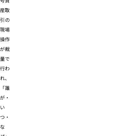
号資
産取
引の
現場
操作
が裁
量で
行わ
れ、
「誰
が・
い
つ・
な