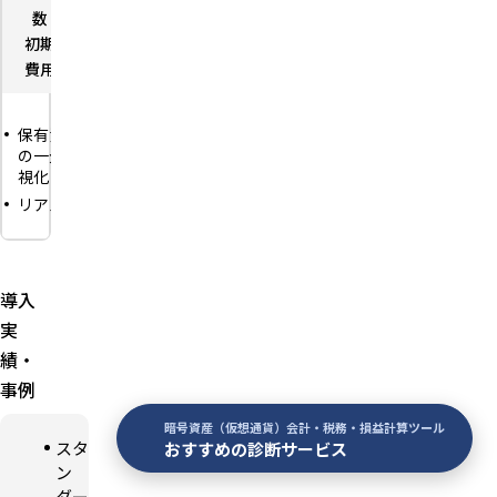
数
数
数
初期
－
初期
－
初期
－
費用
費用
費用
取引枠・
保有資産
承認済み
取引ポリ
の一元可
取引の自
シー設定
視化
動実行
改ざん不
リアルタ
未承認・
可ログ・
イム監
枠外発注
証跡保存
視・残高
の物理的
取引履歴
更新
遮断
とオン
異常Txの
API実行
導入
チェーン
即時ア
ログの自
実
の自動突
ラート
動連結
合
績・
取得原
DeFi操作
監査人
価・実現
事例
の統制下
ビュー
損益の自
実行
月1回の
動算出
暗号資産（仮想通貨）会計・税務・損益計算ツール
月1回以
スタ
おすすめの診断サービス
定例ミー
報酬の自
上の定例
ティング
ン
動仕訳
ミーティ
実施
ダー