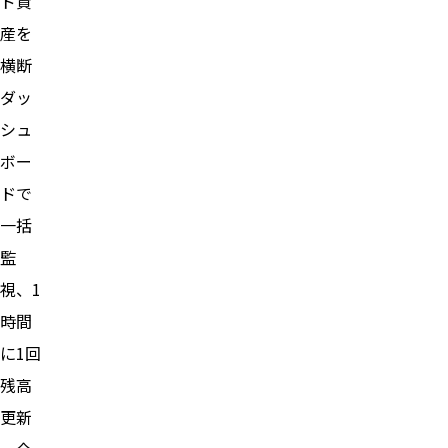
ド資
産を
横断
ダッ
シュ
ボー
ドで
一括
監
視、1
時間
に1回
残高
更新