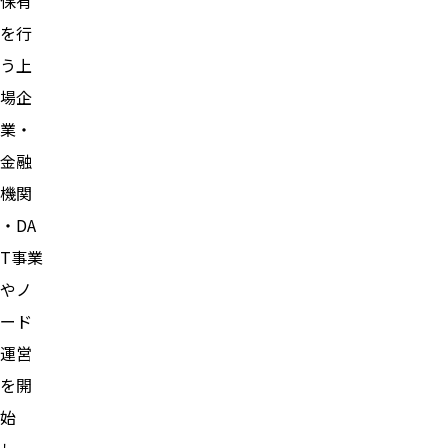
保有
を行
う上
場企
業・
金融
機関
・DA
T事業
やノ
ード
運営
を開
始