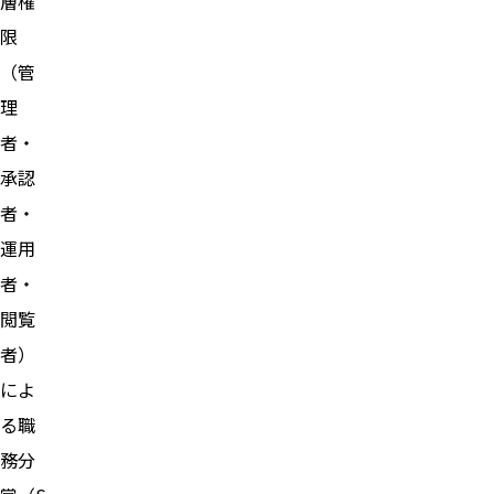
層権
限
（管
理
者・
承認
者・
運用
者・
閲覧
者）
によ
る職
務分