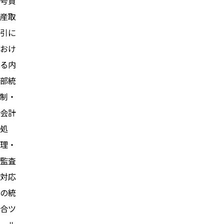
号資
産取
引に
おけ
る内
部統
制・
会計
処
理・
監査
対応
の統
合ツ