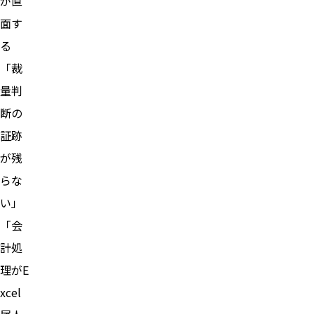
が直
面す
る
「裁
量判
断の
証跡
が残
らな
い」
「会
計処
理がE
xcel