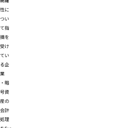
網羅
性に
つい
て指
摘を
受け
てい
る企
業
・暗
号資
産の
会計
処理