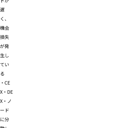
ドが
遅
く、
機会
損失
が発
生し
てい
る
・CE
X・DE
X・ノ
ード
に分