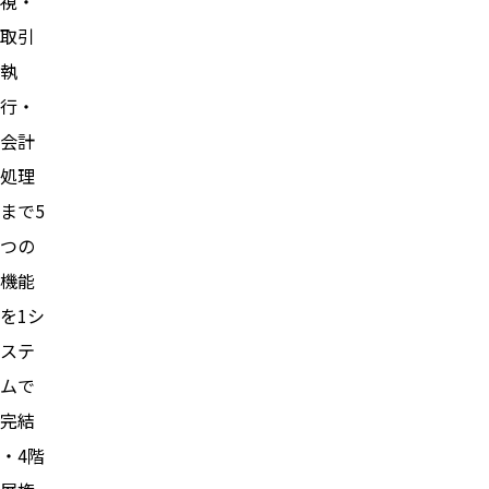
視・
取引
執
行・
会計
処理
まで5
つの
機能
を1シ
ステ
ムで
完結
・4階