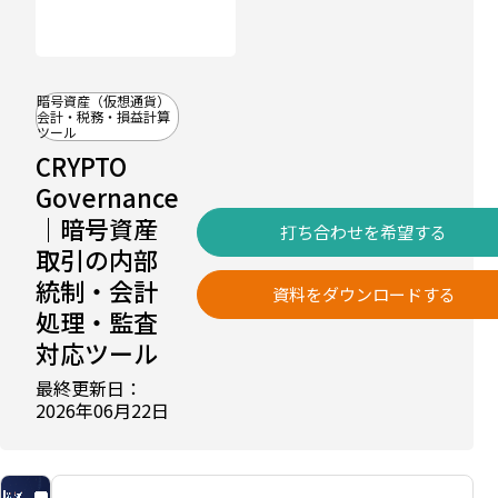
暗号資産（仮想通貨）
会計・税務・損益計算
ツール
CRYPTO
比
較
Governance
記
事
｜暗号資産
打ち合わせを希望する
に
取引の内部
掲
載
統制・会計
中
資料をダウンロードする
仮想
処理・監査
通貨
対応ツール
の税
最終更新日：
金計
2026年06月22日
算ツ
ール
おす
すめ