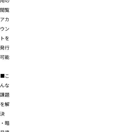
用の
閲覧
アカ
ウン
トを
発行
可能
■こ
んな
課題
を解
決
・暗