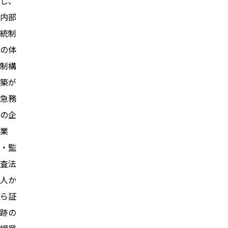
し、
内部
統制
の体
制構
築が
急務
の企
業
・監
査法
人か
ら証
跡の