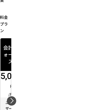
業
料金
プラ
ン
会計フ
会計
会計
ォーカ
+内部
+統制
ス
統制
+取引
執行
5,000
要お問
要お問
い合わ
円
い合わ
せ
せ
/月
ユー
－
ユー
－
ユー
－
ザー
ザー
ザー