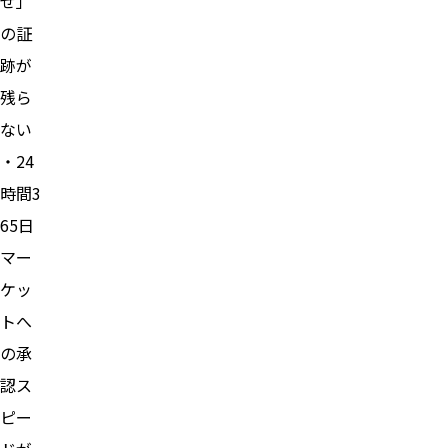
ぜ」
の証
跡が
残ら
ない
・24
時間3
65日
マー
ケッ
トへ
の承
認ス
ピー