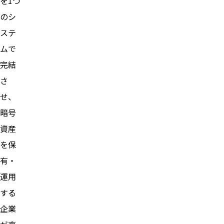
を1つ
のシ
ステ
ムで
完結
さ
せ、
暗号
資産
を保
有・
運用
する
企業