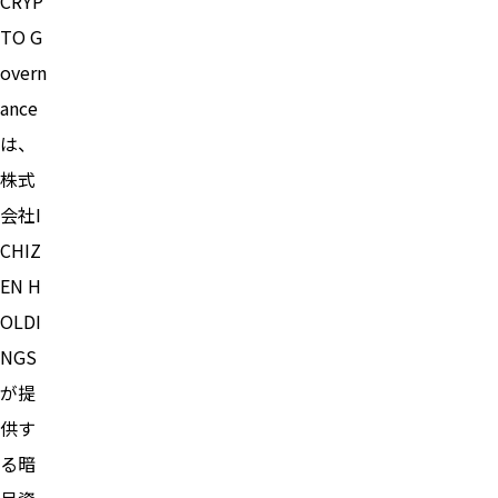
CRYP
TO G
overn
ance
は、
株式
会社I
CHIZ
EN H
OLDI
NGS
が提
供す
る暗