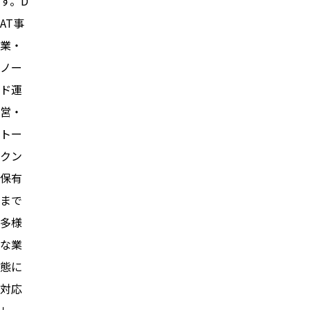
す。D
AT事
業・
ノー
ド運
営・
トー
クン
保有
まで
多様
な業
態に
対応