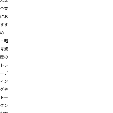
んな
企業
にお
すす
め
・暗
号資
産の
トレ
ーデ
ィン
グや
トー
クン