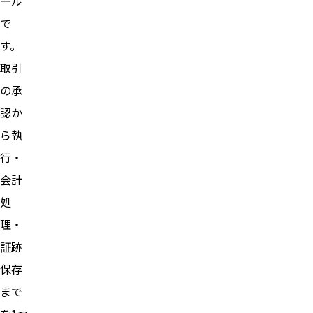
ール
で
す。
取引
の承
認か
ら執
行・
会計
処
理・
証跡
保存
まで