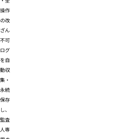
・全
操作
の改
ざん
不可
ログ
を自
動収
集・
永続
保存
し、
監査
人専