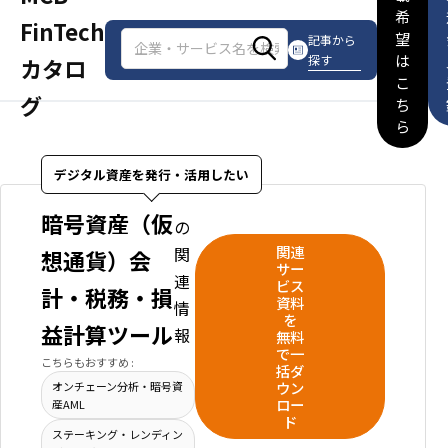
希
FinTech
望
記事から
は
探す
カタロ
こ
グ
ち
ら
デジタル資産を発行・活用したい
暗号資産（仮
の
関連
関
想通貨）会
サー
連
ビス
計・税務・損
資料
情
を
益計算ツール
報
無料
で一
こちらもおすすめ :
括ダ
ウン
オンチェーン分析・暗号資
ロー
産AML
ド
ステーキング・レンディン