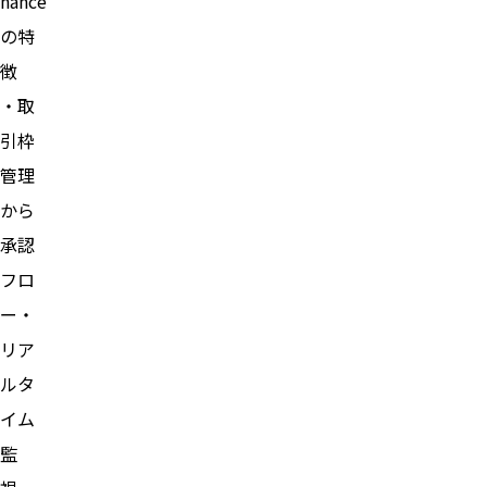
nance
の特
徴
・取
引枠
管理
から
承認
フロ
ー・
リア
ルタ
イム
監