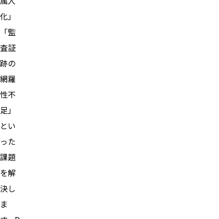
属人
化」
「監
査証
跡の
網羅
性不
足」
とい
った
課題
を解
決し
ま