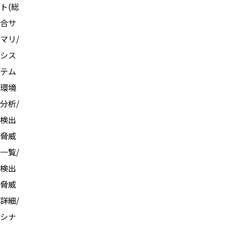
ト(総
合サ
マリ/
シス
テム
環境
分析/
検出
脅威
一覧/
検出
脅威
詳細/
シナ