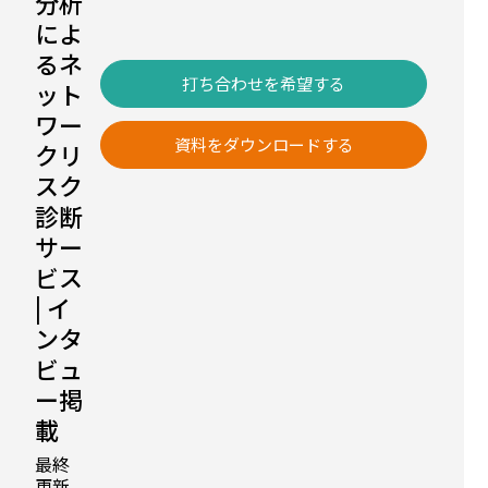
分析
によ
るネ
打ち合わせを希望する
ット
ワー
資料をダウンロードする
クリ
スク
診断
サー
ビス
| イ
ンタ
比
較
ビュ
記
ー掲
事
に
載
掲
載
最終
中
更新
脆弱