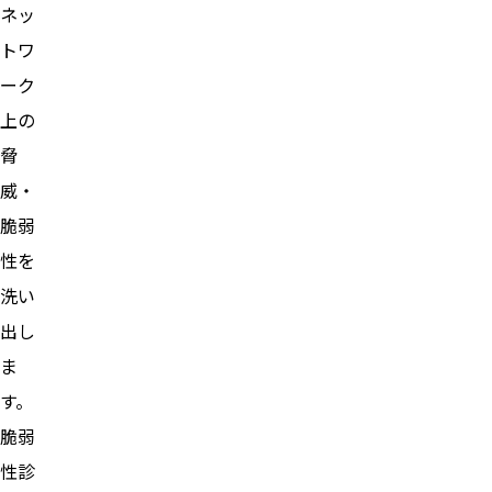
ネッ
トワ
ーク
上の
脅
威・
脆弱
性を
洗い
出し
ま
す。
脆弱
性診