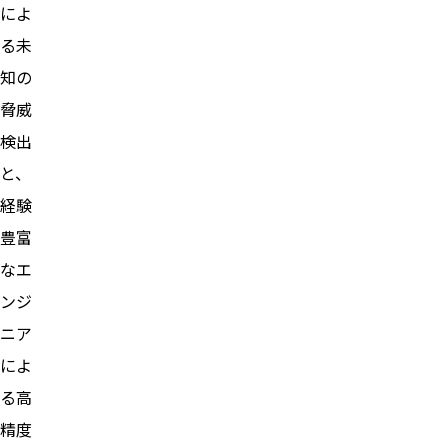
によ
る未
知の
脅威
検出
と、
経験
豊富
なエ
ンジ
ニア
によ
る高
精度