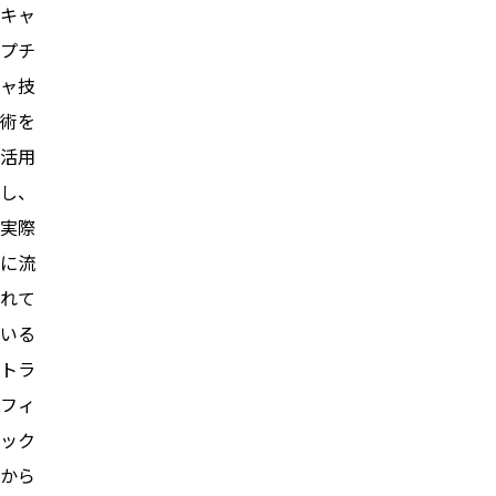
キャ
プチ
ャ技
術を
活用
し、
実際
に流
れて
いる
トラ
フィ
ック
から