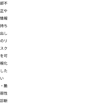
部不
正や
情報
持ち
出し
のリ
スク
を可
視化
した
い
・脆
弱性
診断