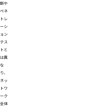
断や
ペネ
トレ
ーシ
ョン
テス
トと
は異
な
り、
ネッ
トワ
ーク
全体