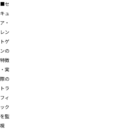
■セ
キュ
ア・
レン
トゲ
ンの
特徴
・実
際の
トラ
フィ
ック
を監
視