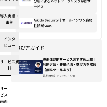
分析によるネットワークリスク診断サ
あ
ービス
り】
選び
導入実績・
方ガ
Aikido Security｜オールインワン脆弱
事例
イド
性診断SaaS
を読
む→
インタ
ビュー
選び方ガイド
脆弱性診断サービスおすすめ比較｜
サービス資
診断方法・費用相場・選び方を解説
料
【無料ツールあり】
最終更新日: 2026-07-31
サー
ビス
画面