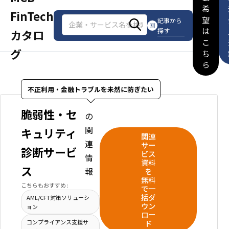
希
FinTech
望
記事から
は
探す
カタロ
こ
グ
ち
ら
不正利用・金融トラブルを未然に防ぎたい
脆弱性・セ
の
関
キュリティ
関連
連
サー
診断サービ
ビス
情
資料
ス
報
を
無料
こちらもおすすめ :
で一
括ダ
AML/CFT対策ソリューシ
ウン
ョン
ロー
ド
コンプライアンス支援サ