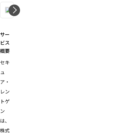
サー
ビス
概要
セキ
ュ
ア・
レン
トゲ
ン
は、
株式