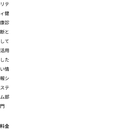
リテ
ィ健
康診
断と
して
活用
した
い情
報シ
ステ
ム部
門
料金