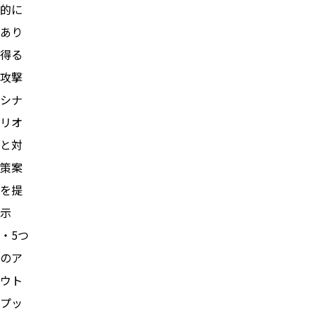
的に
あり
得る
攻撃
シナ
リオ
と対
策案
を提
示
・5つ
のア
ウト
プッ