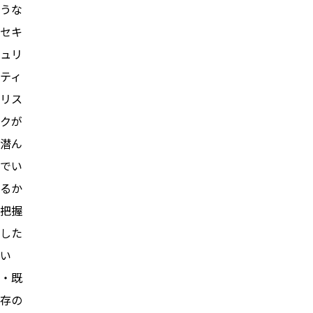
うな
セキ
ュリ
ティ
リス
クが
潜ん
でい
るか
把握
した
い
・既
存の