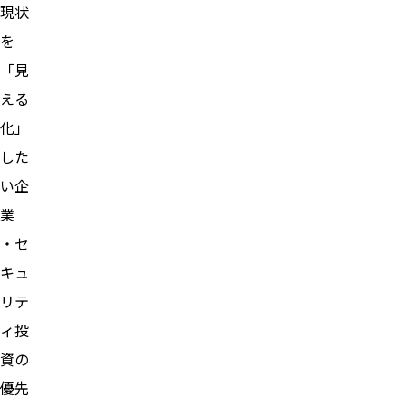
現状
を
「見
える
化」
した
い企
業
・セ
キュ
リテ
ィ投
資の
優先