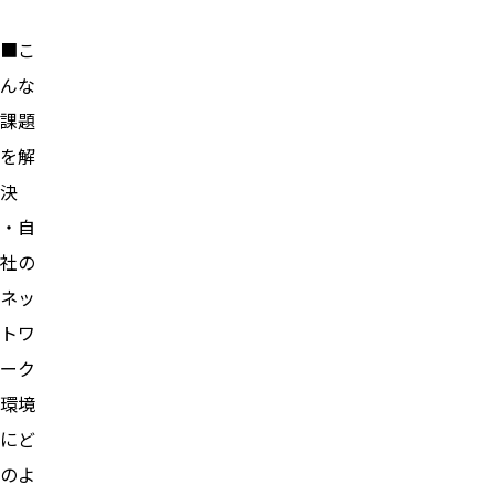
■こ
んな
課題
を解
決
・自
社の
ネッ
トワ
ーク
環境
にど
のよ