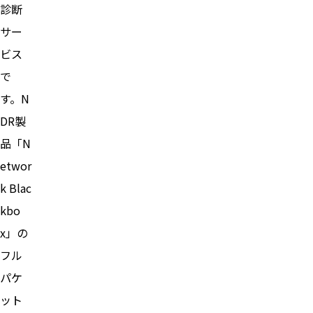
診断
サー
ビス
で
す。N
DR製
品「N
etwor
k Blac
kbo
x」の
フル
パケ
ット