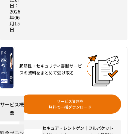
日：
性診
2026
断サ
年06
ービ
月15
スお
日
すす
め比
較｜
診断
方
脆弱性・セキュリティ診断サービ
法・
スの資料をまとめて受け取る
費用
相
場・
選び
サービス資料を
方を
サービス概
無料で一括ダウンロード
解説
要
【無
料ツ
セキュア・レントゲン｜フルパケット
ール
料金プラン