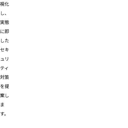
視化
し、
実態
に即
した
セキ
ュリ
ティ
対策
を提
案し
ま
す。