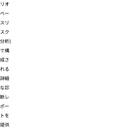
リオ
ベー
スリ
スク
分析)
で構
成さ
れる
詳細
な診
断レ
ポー
トを
提供