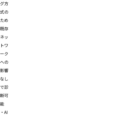
グ方
式の
ため
既存
ネッ
トワ
ーク
への
影響
なし
で診
断可
能
・AI