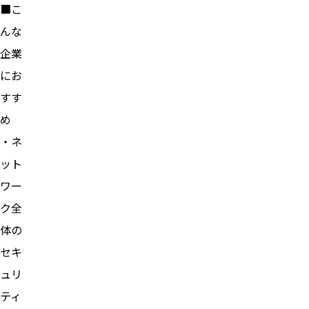
■こ
んな
企業
にお
すす
め
・ネ
ット
ワー
ク全
体の
セキ
ュリ
ティ