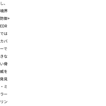
し、
境界
防御+
EDR
では
カバ
ーで
きな
い脅
威を
発見
・ミ
ラー
リン