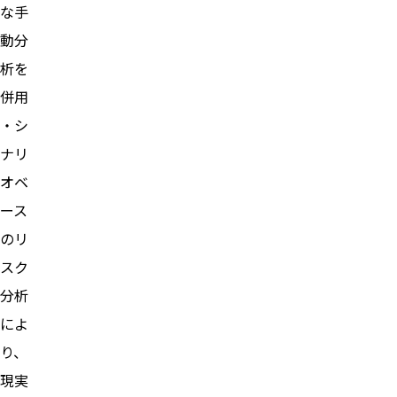
な手
動分
析を
併用
・シ
ナリ
オベ
ース
のリ
スク
分析
によ
り、
現実