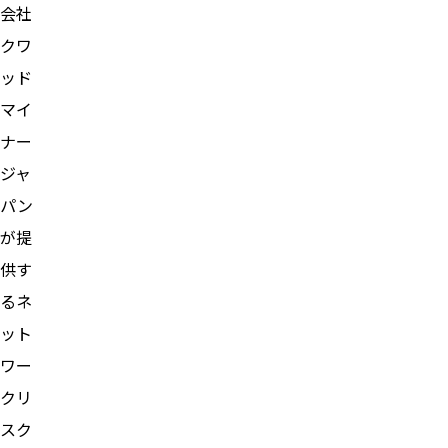
会社
クワ
ッド
マイ
ナー
ジャ
パン
が提
供す
るネ
ット
ワー
クリ
スク