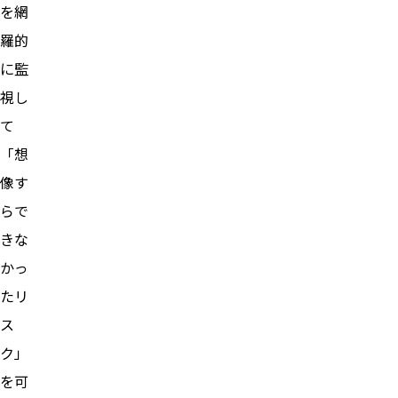
を網
羅的
に監
視し
て
「想
像す
らで
きな
かっ
たリ
ス
ク」
を可