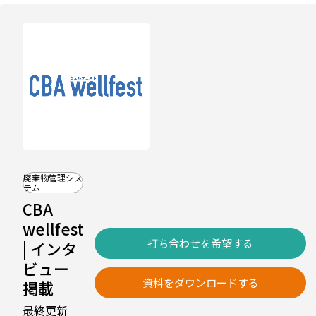
廃棄物管理シス
テム
CBA
wellfest
打ち合わせを希望する
| インタ
ビュー
資料をダウンロードする
掲載
最終更新