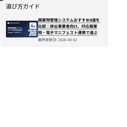
選び
選び方ガイド
方ガ
イド
廃棄物管理システムおすすめ8選を
を読
比較｜排出事業者向け、対応廃棄
む→
物・電子マニフェスト連携で選ぶ
最終更新日: 2026-08-02