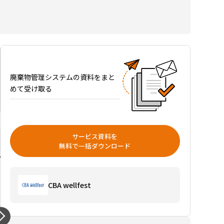
ムお
すす
め8
選を
比較
｜排
出事
廃棄物管理システムの資料をまと
業者
めて受け取る
向
け、
対応
廃棄
サービス資料を
物・
無料で一括ダウンロード
電子
マニ
フェ
CBA wellfest
スト
連携
で選
ぶ