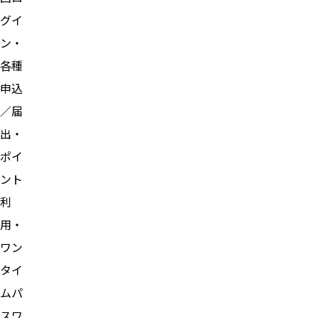
グイ
ン・
各種
申込
／届
出・
ポイ
ント
利
用・
ワン
タイ
ムパ
スワ