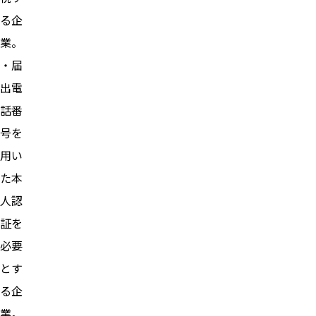
る企
業。
・届
出電
話番
号を
用い
た本
人認
証を
必要
とす
る企
業。