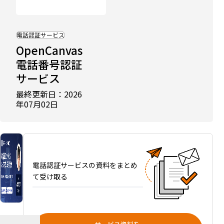
電話認証サービス
OpenCanvas
電話番号認証
比較記
事に掲
サービス
載中
電話認
最終更新日：2026
証サー
年07月02日
ビスお
すすめ
13選を
比較｜
発信
電話認証サービスの資料をまとめ
(IVR)・
て受け取る
着信認
証の違
いと到
達率で