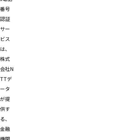
番号
認証
サー
ビス
は、
株式
会社N
TTデ
ータ
が提
供す
る、
金融
機関