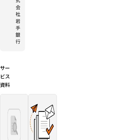
式
会
社
岩
手
銀
行
サー
ビス
資料