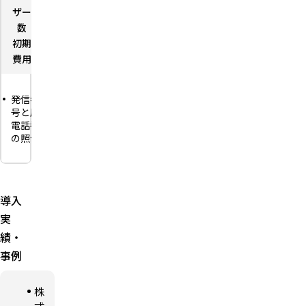
ザー
数
初期
－
費用
発信者番
号と届出
電話番号
の照合に
よる本人
認証
利用企業
システム
導入
とAPIで
実
接続
績・
国内デー
タセン
事例
ターで稼
働し24時
間監視
株