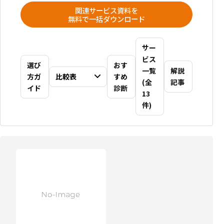
関連サービス資料を
無料で一括ダウンロード
サー
ビス
選び
おす
一覧
解説
方ガ
比較表
すめ
(全
記事
イド
診断
13
件)