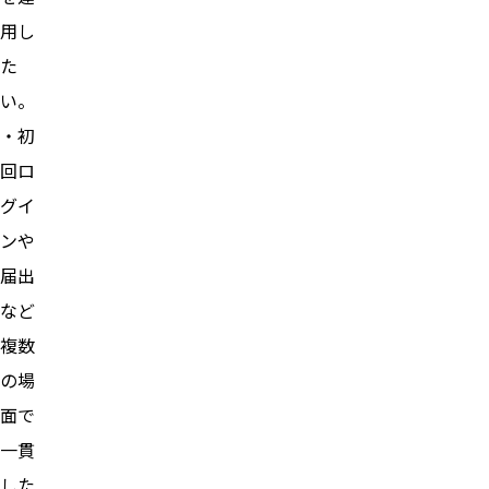
用し
た
い。
・初
回ロ
グイ
ンや
届出
など
複数
の場
面で
一貫
した