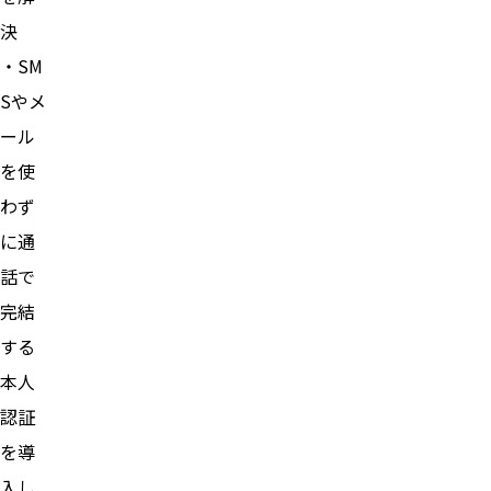
決
・SM
Sやメ
ール
を使
わず
に通
話で
完結
する
本人
認証
を導
入し