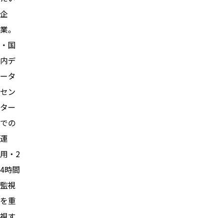
企
業。
・国
内デ
ータ
セン
ター
での
運
用・2
4時間
監視
を重
視す