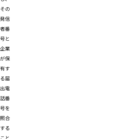
その
発信
者番
号と
企業
が保
有す
る届
出電
話番
号を
照合
する
こと