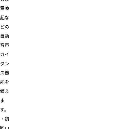
意喚
起な
どの
自動
音声
ガイ
ダン
ス機
能を
備え
ま
す。
・初
回ロ