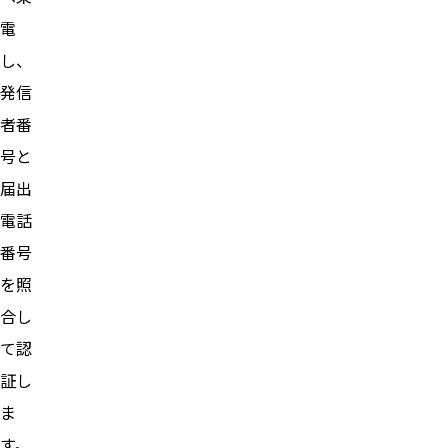
電
し、
発信
者番
号と
届出
電話
番号
を照
合し
て認
証し
ま
す。