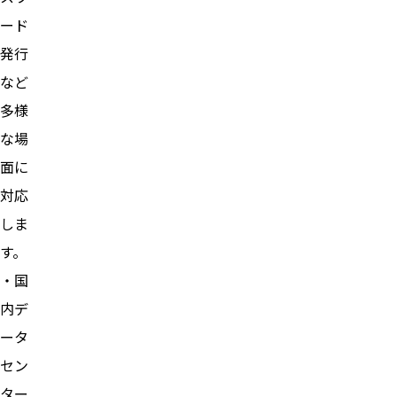
ード
発行
など
多様
な場
面に
対応
しま
す。
・国
内デ
ータ
セン
ター