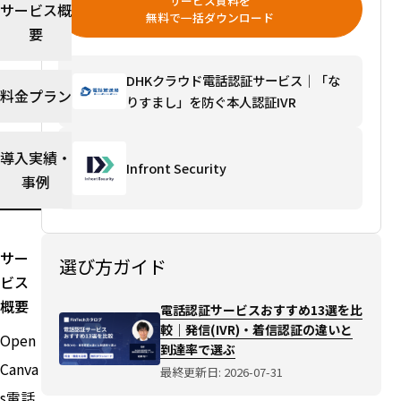
サービス資料を
サービス概
選ぶ
無料で一括ダウンロード
選び方
要
ガイド
を読む
DHKクラウド電話認証サービス｜「な
→
料金プラン
りすまし」を防ぐ本人認証IVR
導入実績・
Infront Security
事例
サー
選び方ガイド
ビス
概要
電話認証サービスおすすめ13選を比
較｜発信(IVR)・着信認証の違いと
Open
到達率で選ぶ
Canva
最終更新日: 2026-07-31
s電話