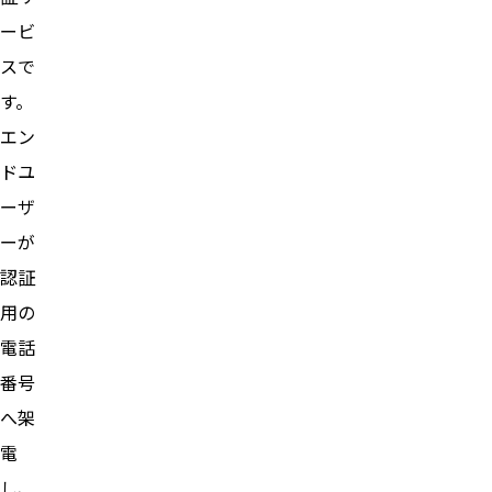
ービ
スで
す。
エン
ドユ
ーザ
ーが
認証
用の
電話
番号
へ架
電
し、