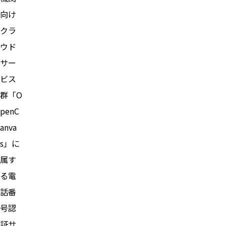
向け
クラ
ウド
サー
ビス
群「O
penC
anva
s」に
属す
る電
話番
号認
証サ