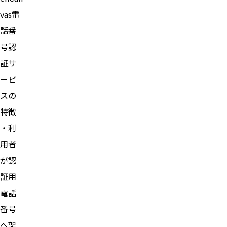
vas電
話番
号認
証サ
ービ
スの
特徴
・利
用者
が認
証用
電話
番号
へ架