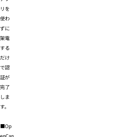
リを
使わ
ずに
架電
する
だけ
で認
証が
完了
しま
す。
■Op
enCan