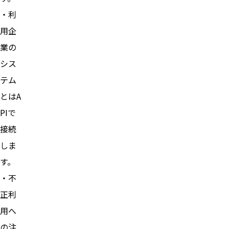
・利
用企
業の
シス
テム
とはA
PIで
接続
しま
す。
・不
正利
用へ
の注