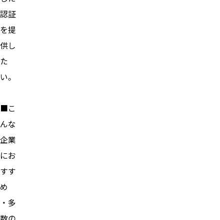
認証
を提
供し
た
い。
■こ
んな
企業
にお
すす
め
・多
数の