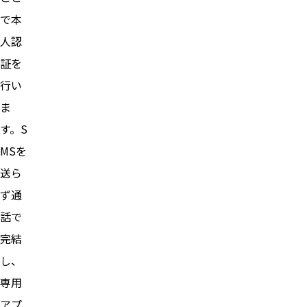
で本
人認
証を
行い
ま
す。S
MSを
送ら
ず通
話で
完結
し、
専用
アプ