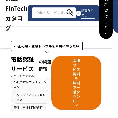
希
FinTech
望
記事から
は
探す
カタロ
こ
グ
ち
ら
不正利用・金融トラブルを未然に防ぎたい
電話認証
関連
の関連
サー
サービス
情報
ビス
資料
こちらもおすすめ :
を
無料
AML/CFT対策ソリューシ
で一
ョン
括ダ
コンプライアンス支援サ
ウン
ービス
ロー
ド
督促・売掛金回収代行