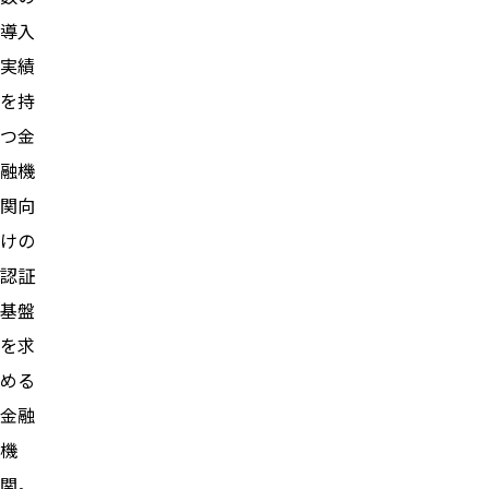
導入
実績
を持
つ金
融機
関向
けの
認証
基盤
を求
める
金融
機
関。