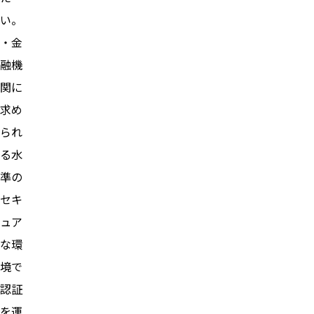
い。
・金
融機
関に
求め
られ
る水
準の
セキ
ュア
な環
境で
認証
を運