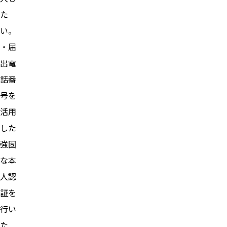
た
い。
・届
出電
話番
号を
活用
した
強固
な本
人認
証を
行い
た