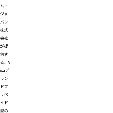
ム・
ジャ
パン
株式
会社
が提
供す
る、V
isaブ
ラン
ドプ
リペ
イド
型の