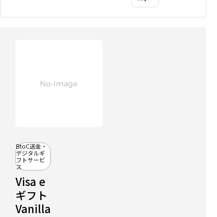
BtoC送金・
比
デジタルギ
較
フトサービ
記
ス
事
Visa e
に
掲
ギフト
載
Vanilla
中
法人