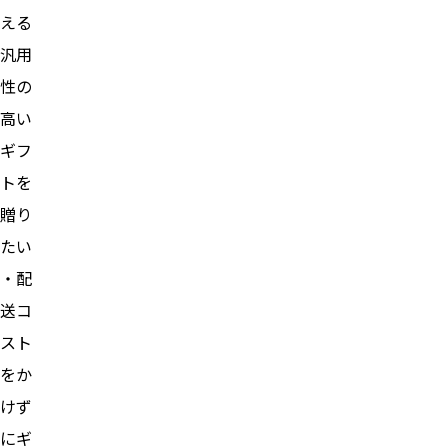
える
汎用
性の
高い
ギフ
トを
贈り
たい
・配
送コ
スト
をか
けず
にギ