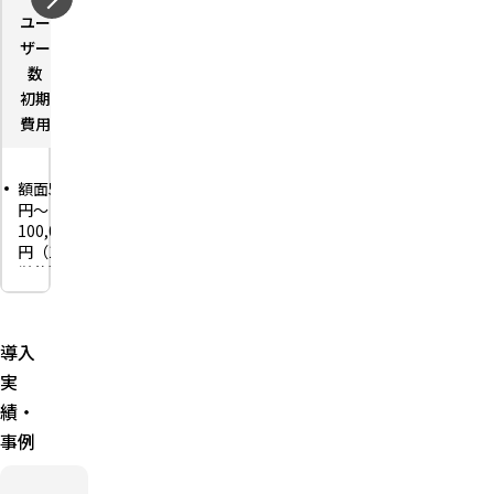
ザー
ユー
－
数
ザー
初期
－
数
費用
初期
－
費用
額面
額面500
3,000
円〜
円〜
100,000
100,000
円（1円
円（1円
単位）
単位）
有効期限
有効期限
は発行か
は1〜3年
ら6ヶ月
（券面記
導入
未満
載月の末
実
日まで）
メール・
績・
SNSでギ
手渡し・
フトコー
郵送で配
事例
ドを送付
布
発行手数
オリジナ