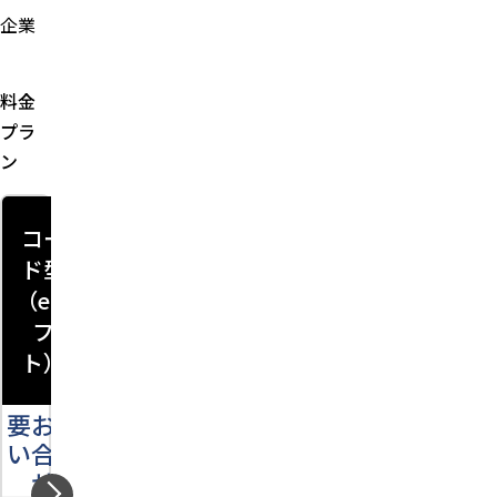
企業
料金
プラ
ン
コー
物理
ド型
カー
（eギ
ド型
フ
ト）
要お問
い合わ
要お問
せ
い合わ
せ
ユー
－