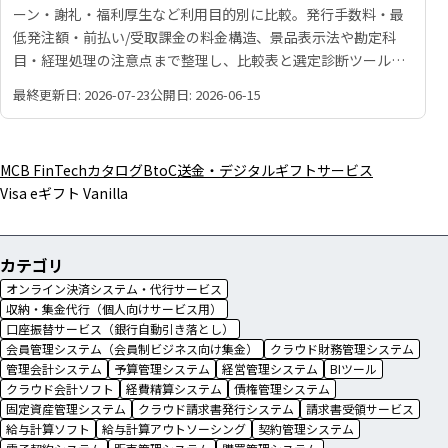
ーン・謝礼・福利厚生など利用目的別に比較。発行手数料・最
低発注額・前払い/受取課金の料金構造、景品表示法や勘定科
目・経理処理の注意点まで整理し、比較表と選定診断ツールで
自社に合うサービスを見つける手がかりを提供します。
最終更新日: 2026-07-23
公開日: 2026-06-15
MCB FinTechカタログ
BtoC送金・デジタルギフトサービス
Visa eギフト Vanilla
カテゴリ
オンライン決済システム・代行サービス
収納・集金代行（個人向けサービス用）
口座振替サービス（銀行自動引き落とし）
会員管理システム（会員制ビジネス向け集金）
クラウド財務管理システム
管理会計システム
予算管理システム
経営管理システム
BIツール
クラウド会計ソフト
経費精算システム
債権管理システム
固定資産管理システム
クラウド請求書発行システム
請求書受領サービス
給与計算ソフト
給与計算アウトソーシング
契約管理システム