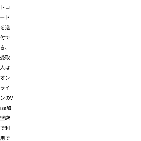
トコ
ード
を送
付で
き、
受取
人は
オン
ライ
ンのV
isa加
盟店
で利
用で