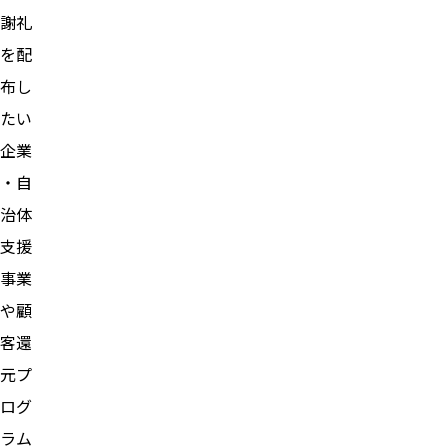
謝礼
を配
布し
たい
企業
・自
治体
支援
事業
や顧
客還
元プ
ログ
ラム