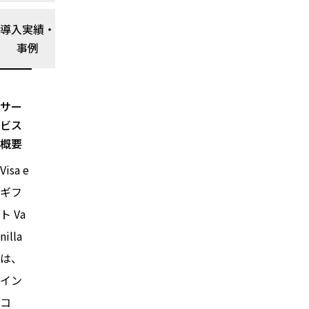
選び
方ガ
導入実績・
イド
事例
を読
む→
サー
ビス
概要
Visa e
ギフ
ト Va
nilla
は、
イン
コ