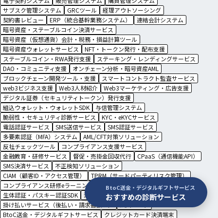
電子契約システム
販売管理システム
購買管理システム
サブスク管理システム
GRCツール
経理アウトソーシング
契約書レビュー
ERP（統合基幹業務システム）
連結会計システム
暗号資産・ステーブルコイン決済サービス
暗号資産（仮想通貨）会計・税務・損益計算ツール
暗号資産ウォレットサービス
NFT・トークン発行・配布支援
ステーブルコイン・RWA発行支援
ステーキング・レンディングサービス
DAO・コミュニティ支援
オンチェーン分析・暗号資産AML
ブロックチェーン開発ツール・支援
スマートコントラクト監査サービス
web3ビジネス支援
Web3人材紹介
Web3マーケティング・広告支援
デジタル証券（セキュリティトークン）発行支援
組込ウォレット・ウォレットSDK
与信管理システム
脆弱性・セキュリティ診断サービス
KYC・eKYCサービス
電話認証サービス
SMS送信サービス
SMS認証サービス
多要素認証（MFA）システム
AML/CFT対策ソリューション
反社チェックツール
コンプライアンス支援サービス
金融教育・研修サービス
督促・売掛金回収代行
CPaaS（通信機能API）
SMS決済サービス
不正検知ソリューション
CIAM（顧客ID・アクセス管理）
TPRM（サードパーティリスク管理）
コンプライアンス研修eラーニング
規程管理システム
BtoC送金・デジタルギフトサービス
生体認証・パスキー認証SDK
法人向け海外送金サービス
おすすめの診断サービス
掛け払いサービス（後払い・請求書払い）
法人カード
BtoC送金・デジタルギフトサービス
クレジットカード決済端末