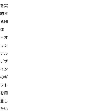
を実
施す
る団
体
・オ
リジ
ナル
デザ
イン
のギ
フト
を用
意し
たい