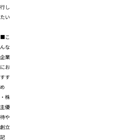
行し
たい
■こ
んな
企業
にお
すす
め
・株
主優
待や
創立
記