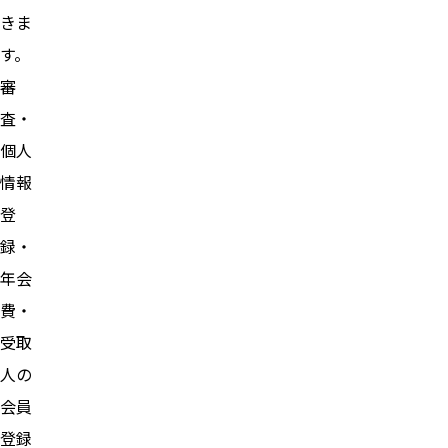
きま
す。
審
査・
個人
情報
登
録・
年会
費・
受取
人の
会員
登録