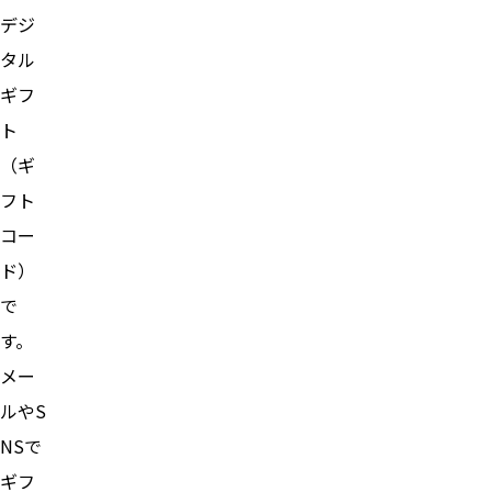
デジ
タル
ギフ
ト
（ギ
フト
コー
ド）
で
す。
メー
ルやS
NSで
ギフ