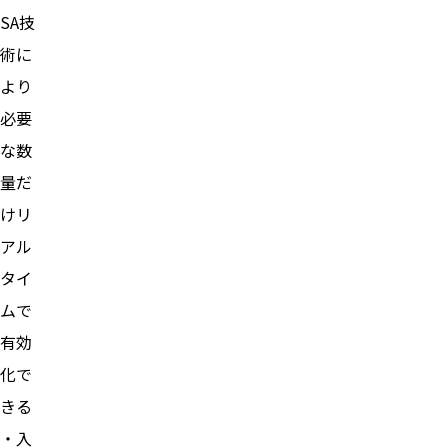
SA技
術に
より
必要
な数
量だ
けリ
アル
タイ
ムで
有効
化で
きる
・入