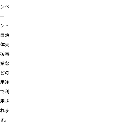
ンペ
ー
ン・
自治
体支
援事
業な
どの
用途
で利
用さ
れま
す。