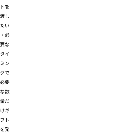
トを
渡し
たい
・必
要な
タイ
ミン
グで
必要
な数
量だ
けギ
フト
を発