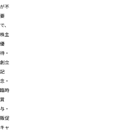
が不
要
で、
株主
優
待・
創立
記
念・
臨時
賞
与・
販促
キャ