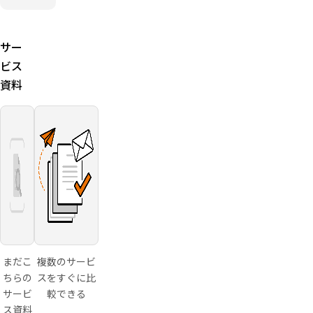
料は購入
ルデザイ
金額の
ン（カー
5%（課
ドデザイ
税）。無
サー
ン・専用
料キャン
封筒）に
ビス
ペーン実
対応
資料
施期間あ
り
入金確認
後にCSV
ファイル
をメール
納品
まだこ
複数のサービ
ちらの
スをすぐに比
サービ
較できる
ス資料