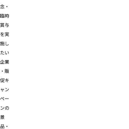
念・
臨時
賞与
を実
施し
たい
企業
・販
促キ
ャン
ペー
ンの
景
品・