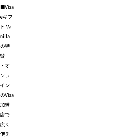
■Visa
eギフ
ト Va
nilla
の特
徴
・オ
ンラ
イン
のVisa
加盟
店で
広く
使え