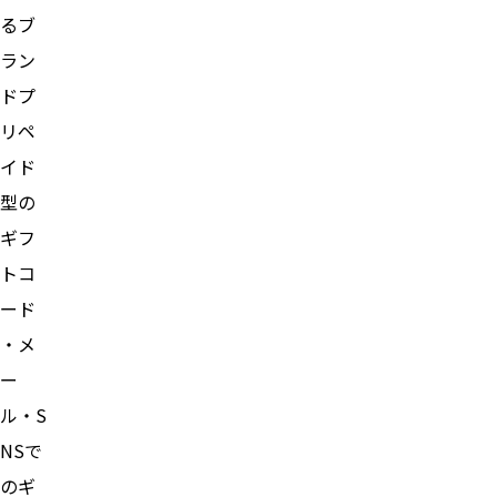
るブ
ラン
ドプ
リペ
イド
型の
ギフ
トコ
ード
・メ
ー
ル・S
NSで
のギ