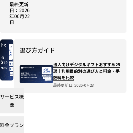
最終更新
向け
日：2026
デジ
年06月22
タル
日
ギフ
トお
すす
め
選び方ガイド
25
選｜
法人向けデジタルギフトおすすめ25
利用
選｜利用目的別の選び方と料金・手
目的
数料を比較
別の
最終更新日: 2026-07-23
選び
方と
サービス概
料
要
金・
手数
料を
料金プラン
比較