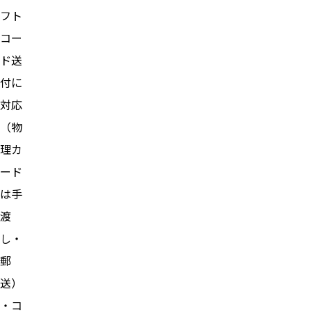
フト
コー
ド送
付に
対応
（物
理カ
ード
は手
渡
し・
郵
送）
・コ