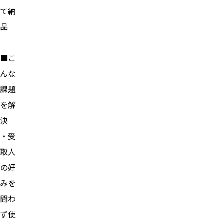
て納
品
■こ
んな
課題
を解
決
・受
取人
の好
みを
問わ
ず使