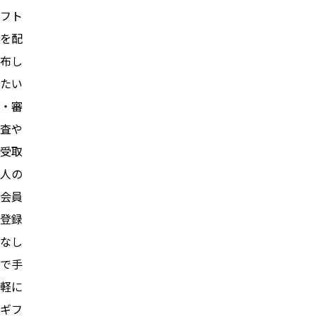
フト
を配
布し
たい
・審
査や
受取
人の
会員
登録
なし
で手
軽に
ギフ