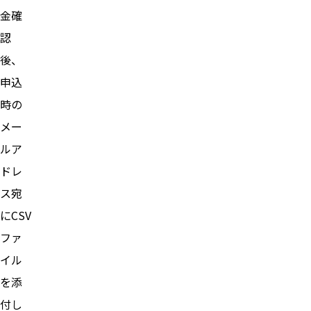
金確
認
後、
申込
時の
メー
ルア
ドレ
ス宛
にCSV
ファ
イル
を添
付し