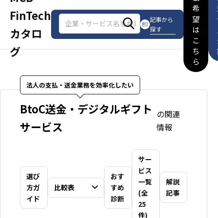
希
FinTech
望
記事から
は
探す
カタロ
こ
グ
ち
ら
法人の支払・送金業務を効率化したい
BtoC送金・デジタルギフト
の関連
サービス
情報
サー
ビス
選び
おす
一覧
解説
方ガ
比較表
すめ
(全
記事
イド
診断
25
件)