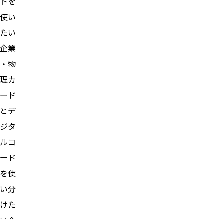
トを
使い
たい
企業
・物
理カ
ード
とデ
ジタ
ルコ
ード
を使
い分
けた