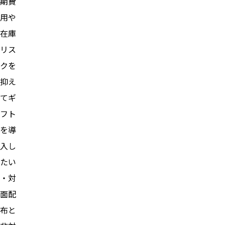
期費
用や
在庫
リス
クを
抑え
てギ
フト
を導
入し
たい
・対
面配
布と