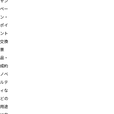
ャン
ペー
ン・
ポイ
ント
交換
景
品・
成約
ノベ
ルテ
ィな
どの
用途