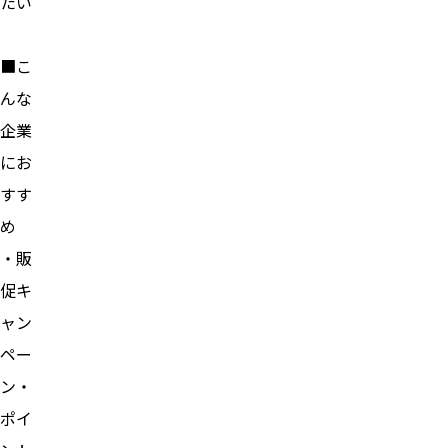
たい
■こ
んな
企業
にお
すす
め
・販
促キ
ャン
ペー
ン・
ポイ