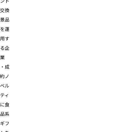
ント
交換
景品
を運
用す
る企
業
・成
約ノ
ベル
ティ
に食
品系
ギフ