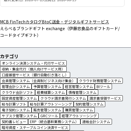
MCB FinTechカタログ
BtoC送金・デジタルギフトサービス
えらべるブランドギフト exchange（伊藤忠食品のギフトカード/
コードタイプギフト）
カテゴリ
オンライン決済システム・代行サービス
収納・集金代行（個人向けサービス用）
口座振替サービス（銀行自動引き落とし）
会員管理システム（会員制ビジネス向け集金）
クラウド財務管理システム
管理会計システム
予算管理システム
経営管理システム
BIツール
クラウド会計ソフト
経費精算システム
債権管理システム
固定資産管理システム
クラウド請求書発行システム
請求書受領サービス
給与計算ソフト
給与計算アウトソーシング
契約管理システム
電子契約システム
販売管理システム
購買管理システム
サブスク管理システム
GRCツール
経理アウトソーシング
契約書レビュー
ERP（統合基幹業務システム）
連結会計システム
暗号資産・ステーブルコイン決済サービス