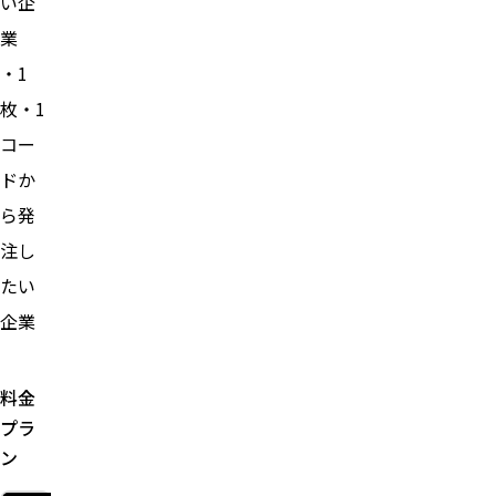
い企
業
・1
枚・1
コー
ドか
ら発
注し
たい
企業
料金
プラ
ン