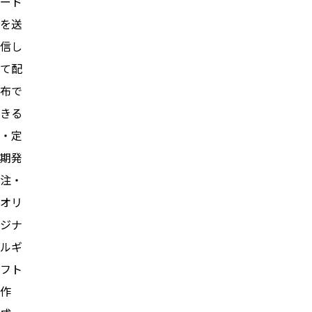
ード
を送
信し
て配
布で
きる
・定
期発
注・
オリ
ジナ
ルギ
フト
作