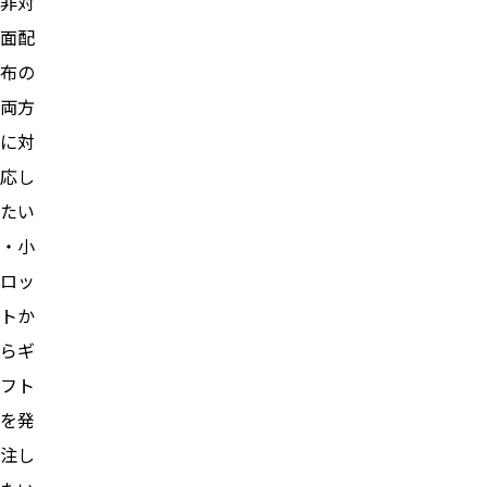
非対
面配
布の
両方
に対
応し
たい
・小
ロッ
トか
らギ
フト
を発
注し