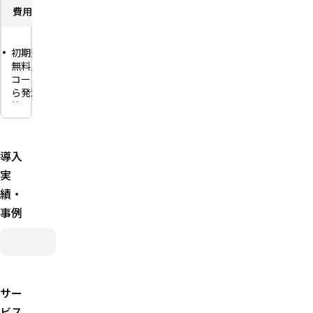
費用
費用
初期費用
初期費用
無料／1
無料／1
枚から発
コードか
注可能
ら発注可
ギフト番
能
号印刷
16桁＋4
カード
桁のギフ
（目録パ
トコード
導入
ネルセッ
をデータ
トも用
実
納品し、
意）
メール・
績・
使用分の
SNSで送
事例
み後払い
信
精算
使用分の
有効期限
み後払い
はご利用
精算
開始日よ
有効期限
り6ヶ月
はご利用
サー
間
開始日よ
ビス