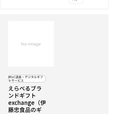
BtoC送金・デジタルギフ
トサービス
えらべるブラ
比
ンドギフト
較
記
exchange（伊
事
に
藤忠食品のギ
掲