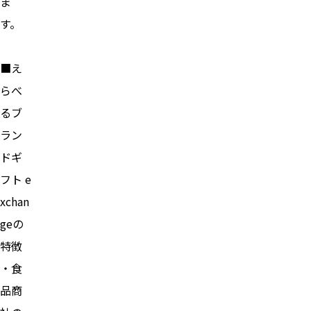
ま
す。
■え
らべ
るブ
ラン
ドギ
フト e
xchan
geの
特徴
・食
品商