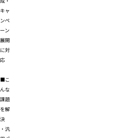
成・
キャ
ンペ
ーン
展開
に対
応
■こ
んな
課題
を解
決
・汎