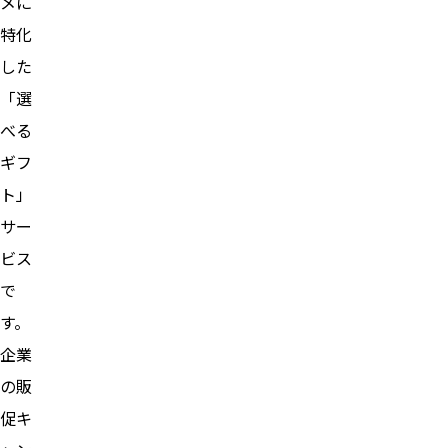
メに
特化
した
「選
べる
ギフ
ト」
サー
ビス
で
す。
企業
の販
促キ