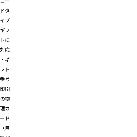
コー
ドタ
イプ
ギフ
トに
対応
・ギ
フト
番号
印刷
の物
理カ
ード
（目