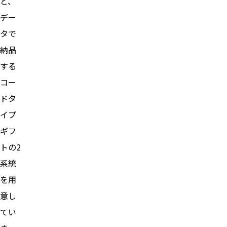
と、
デー
タで
納品
する
コー
ドタ
イプ
ギフ
トの2
系統
を用
意し
てい