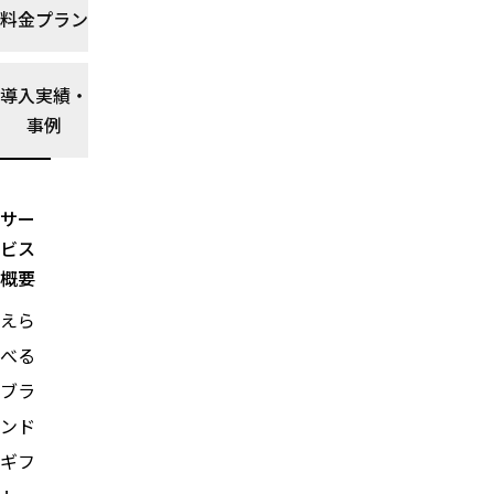
料を
料金プラン
比較
選び
方ガ
導入実績・
イド
事例
を読
む→
サー
ビス
概要
えら
べる
ブラ
ンド
ギフ