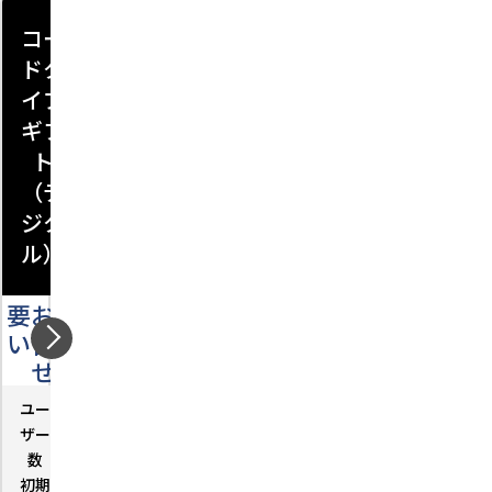
コー
ギフ
ドタ
トカ
イプ
ード
ギフ
（物
ト
理カ
（デ
ー
ジタ
ド）
ル）
要お問
要お問
い合わ
い合わ
せ
せ
ユー
－
ユー
－
ザー
ザー
数
数
初期
－
初期
－