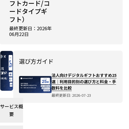
フトカード/コ
載
中
ードタイプギ
法人
フト）
向け
デジ
最終更新日：2026年
タル
06月22日
ギフ
トお
すす
め
選び方ガイド
25
選｜
法人向けデジタルギフトおすすめ25
利用
選｜利用目的別の選び方と料金・手
目的
数料を比較
別の
最終更新日: 2026-07-23
選び
方と
サービス概
料
要
金・
手数