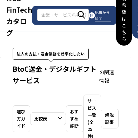
希
FinTech
望
記事から
は
探す
カタロ
こ
グ
ち
ら
法人の支払・送金業務を効率化したい
BtoC送金・デジタルギフト
の関連
サービス
情報
サー
ビス
選び
おす
一覧
解説
方ガ
比較表
すめ
(全
記事
イド
診断
25
件)