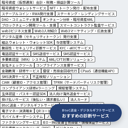
暗号資産（仮想通貨）会計・税務・損益計算ツール
暗号資産ウォレットサービス
NFT・トークン発行・配布支援
ステーブルコイン・RWA発行支援
ステーキング・レンディングサービス
DAO・コミュニティ支援
オンチェーン分析・暗号資産AML
ブロックチェーン開発ツール・支援
スマートコントラクト監査サービス
web3ビジネス支援
Web3人材紹介
Web3マーケティング・広告支援
デジタル証券（セキュリティトークン）発行支援
組込ウォレット・ウォレットSDK
与信管理システム
脆弱性・セキュリティ診断サービス
KYC・eKYCサービス
電話認証サービス
SMS送信サービス
SMS認証サービス
多要素認証（MFA）システム
AML/CFT対策ソリューション
反社チェックツール
コンプライアンス支援サービス
金融教育・研修サービス
督促・売掛金回収代行
CPaaS（通信機能API）
SMS決済サービス
不正検知ソリューション
CIAM（顧客ID・アクセス管理）
TPRM（サードパーティリスク管理）
コンプライアンス研修eラーニング
規程管理システム
生体認証・パスキー認証SDK
法人向け海外送金サービス
掛け払いサービス（後払い・請求書払い）
法人カード
BtoC送金・デジタルギフトサービス
クレジットカード決済端末
BtoC送金・デジタルギフトサービス
電子マネー決済端末
QRコード決済端末
POSシステム・POSレジ
おすすめの診断サービス
モバイルオーダーシステム
ノンバンク融資・カードローン
ファクタリングサービス
IEO・INO支援
売掛金・債権保証サービス
将来債権ファクタリング（RBF）
ビジネスローン