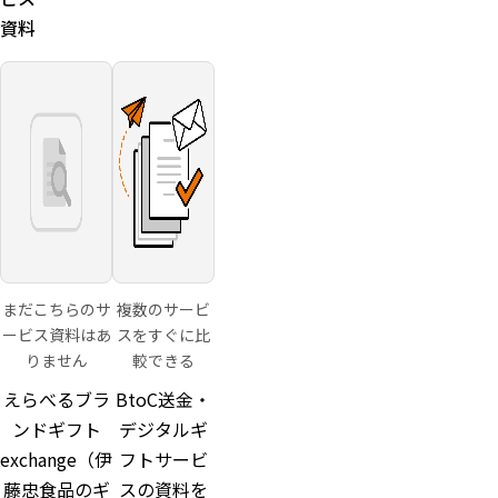
り6ヶ月
資料
間
商品価格
帯550
円〜
30,000円
（デジタ
ル系は概
ね550
円〜
1,500円
帯から）
まだこちらのサ
複数のサービ
ービス資料はあ
スをすぐに比
りません
較できる
えらべるブラ
BtoC送金・
ンドギフト
デジタルギ
exchange（伊
フトサービ
藤忠食品のギ
スの資料を