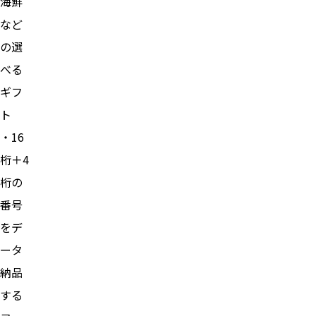
海鮮
など
の選
べる
ギフ
ト
・16
桁＋4
桁の
番号
をデ
ータ
納品
する