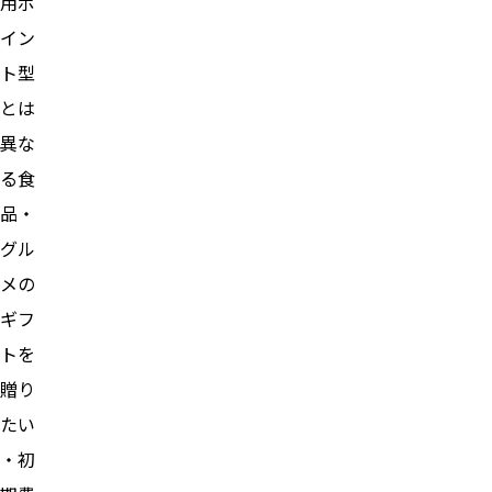
用ポ
イン
ト型
とは
異な
る食
品・
グル
メの
ギフ
トを
贈り
たい
・初