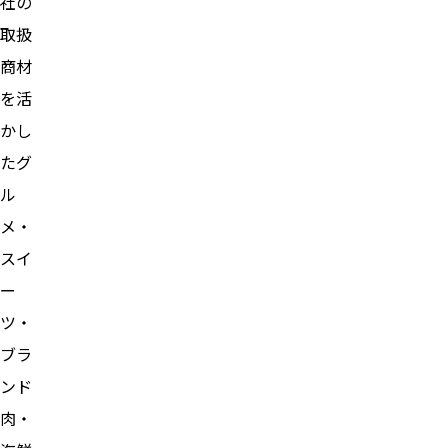
社の
取扱
商材
を活
かし
たグ
ル
メ・
スイ
ー
ツ・
ブラ
ンド
肉・