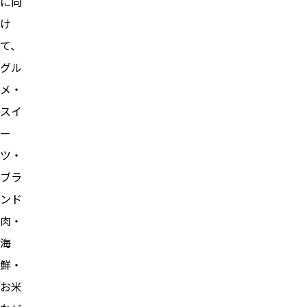
に向
け
て、
グル
メ・
スイ
ー
ツ・
ブラ
ンド
肉・
海
鮮・
お米