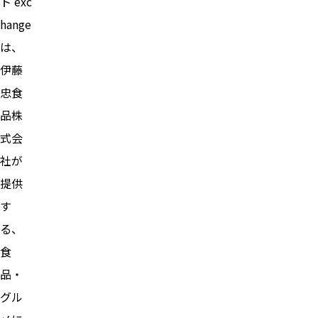
ト exc
hange
は、
伊藤
忠食
品株
式会
社が
提供
す
る、
食
品・
グル