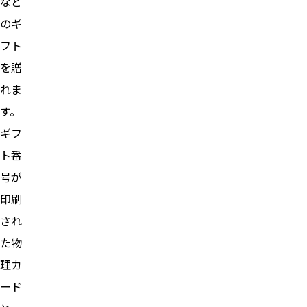
など
のギ
フト
を贈
れま
す。
ギフ
ト番
号が
印刷
され
た物
理カ
ード