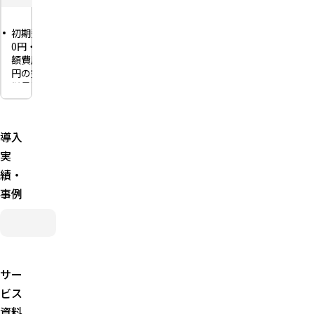
初期費用
0円・月
額費用0
円の完全
従量課金
発行手数
料は商品
代金
導入
×10%
実
最低発注
績・
なし（1
商品・
事例
1URLか
ら発行可
能）
500以上
のブラン
ド・
サー
1,000種
ビス
類以上の
資料
商品（価