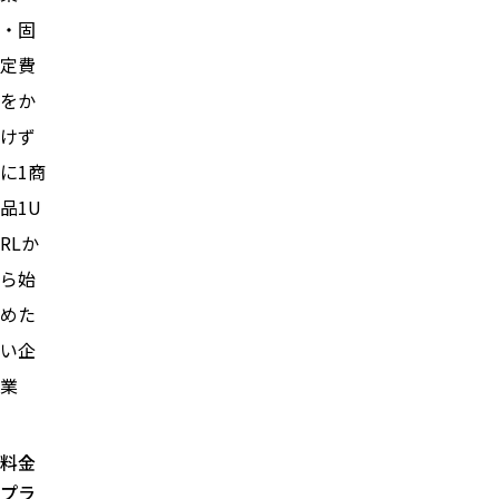
・固
定費
をか
けず
に1商
品1U
RLか
ら始
めた
い企
業
料金
プラ