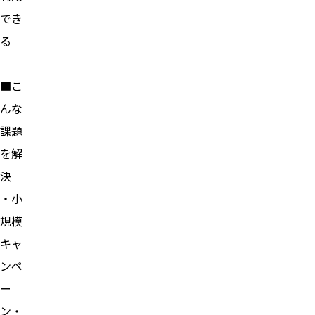
でき
る
■こ
んな
課題
を解
決
・小
規模
キャ
ンペ
ー
ン・