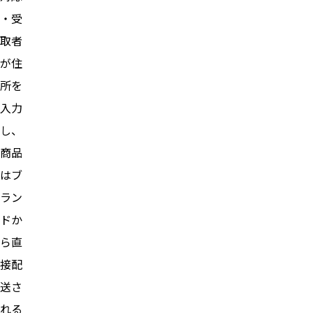
・受
取者
が住
所を
入力
し、
商品
はブ
ラン
ドか
ら直
接配
送さ
れる