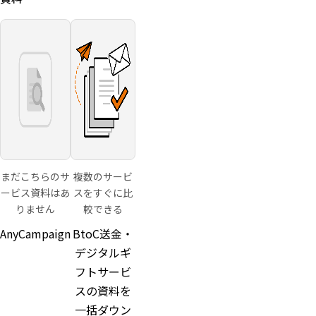
格帯100
円〜100
万円）
事務局代
行・配送
代行・CS
代行のオ
プション
に対応
まだこちらのサ
複数のサービ
ービス資料はあ
スをすぐに比
りません
較できる
AnyCampaign
BtoC送金・
デジタルギ
フトサービ
スの資料を
一括ダウン