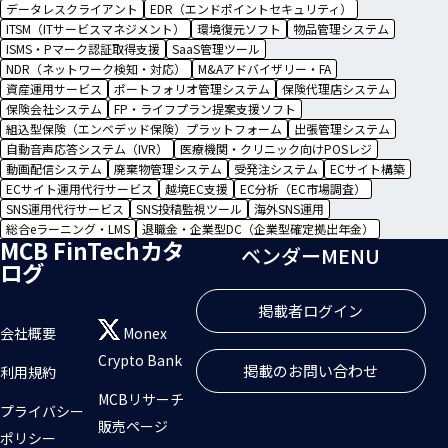
データレスクライアント
EDR（エンドポイントセキュリティ）
ITSM（ITサービスマネジメント）
環境復元ソフト
物品管理システム
ISMS・Pマーク認証取得支援
SaaS管理ツール
NDR（ネットワーク検知・対応）
M&Aアドバイザリー・FA
資産運用サービス
ポートフォリオ管理システム
保険代理店システム
保険会社システム
FP・ライフプラン提案支援ソフト
組込型保険（エンベデッド保険）プラットフォーム
出張管理システム
自動音声応答システム（IVR）
医療機関・クリニック向けPOSレジ
動画配信システム
廃棄物管理システム
受発注システム
ECサイト構築
ECサイト運用代行サービス
越境EC支援
EC分析（EC市場調査）
SNS運用代行サービス
SNS投稿監視ツール
海外SNS運用
総合eラーニング・LMS
退職金・企業型DC（企業型確定拠出年金）
MCB FinTechカタ
ベンダーMENU
ログ
掲載者ログイン
会社概要
Monex
Crypto Bank
掲載のお問い合わせ
利用規約
MCBリサーチ
プライバシー
販売ページ
ポリシー