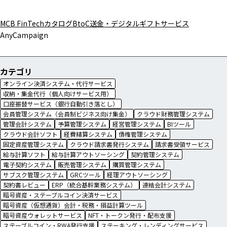
MCB FinTechカタログ
BtoC送金・デジタルギフトサービス
AnyCampaign
カテゴリ
オンライン決済システム・代行サービス
収納・集金代行（個人向けサービス用）
口座振替サービス（銀行自動引き落とし）
会員管理システム（会員制ビジネス向け集金）
クラウド財務管理システム
管理会計システム
予算管理システム
経営管理システム
BIツール
クラウド会計ソフト
経費精算システム
債権管理システム
固定資産管理システム
クラウド請求書発行システム
請求書受領サービス
給与計算ソフト
給与計算アウトソーシング
契約管理システム
電子契約システム
販売管理システム
購買管理システム
サブスク管理システム
GRCツール
経理アウトソーシング
契約書レビュー
ERP（統合基幹業務システム）
連結会計システム
暗号資産・ステーブルコイン決済サービス
暗号資産（仮想通貨）会計・税務・損益計算ツール
暗号資産ウォレットサービス
NFT・トークン発行・配布支援
ステーブルコイン・RWA発行支援
ステーキング・レンディングサービス