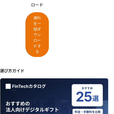
ロード
資料
を一
括ダ
ウン
ロー
ドす
る
選び方ガイド