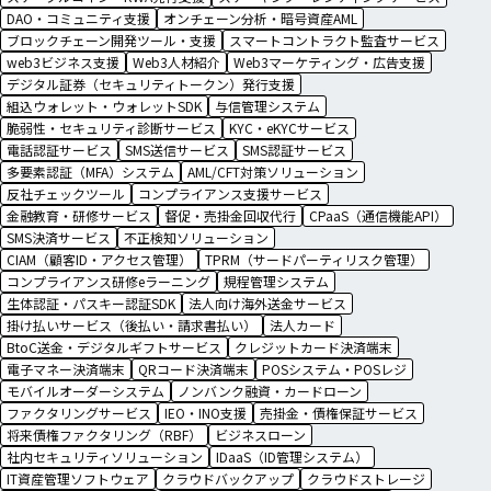
DAO・コミュニティ支援
オンチェーン分析・暗号資産AML
ブロックチェーン開発ツール・支援
スマートコントラクト監査サービス
web3ビジネス支援
Web3人材紹介
Web3マーケティング・広告支援
デジタル証券（セキュリティトークン）発行支援
組込ウォレット・ウォレットSDK
与信管理システム
脆弱性・セキュリティ診断サービス
KYC・eKYCサービス
電話認証サービス
SMS送信サービス
SMS認証サービス
多要素認証（MFA）システム
AML/CFT対策ソリューション
反社チェックツール
コンプライアンス支援サービス
金融教育・研修サービス
督促・売掛金回収代行
CPaaS（通信機能API）
SMS決済サービス
不正検知ソリューション
CIAM（顧客ID・アクセス管理）
TPRM（サードパーティリスク管理）
コンプライアンス研修eラーニング
規程管理システム
生体認証・パスキー認証SDK
法人向け海外送金サービス
掛け払いサービス（後払い・請求書払い）
法人カード
BtoC送金・デジタルギフトサービス
クレジットカード決済端末
電子マネー決済端末
QRコード決済端末
POSシステム・POSレジ
モバイルオーダーシステム
ノンバンク融資・カードローン
ファクタリングサービス
IEO・INO支援
売掛金・債権保証サービス
将来債権ファクタリング（RBF）
ビジネスローン
社内セキュリティソリューション
IDaaS（ID管理システム）
IT資産管理ソフトウェア
クラウドバックアップ
クラウドストレージ