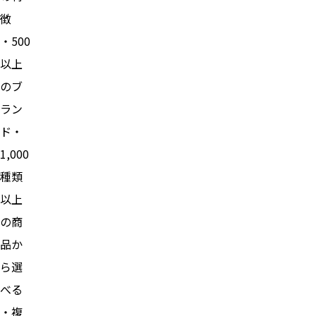
徴
・500
以上
のブ
ラン
ド・
1,000
種類
以上
の商
品か
ら選
べる
・複