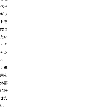
べる
ギフ
トを
贈り
たい
・キ
ャン
ペー
ン運
用を
外部
に任
せた
い