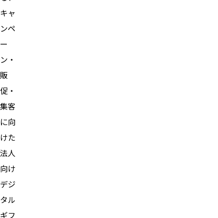
キャ
ンペ
ー
ン・
販
促・
集客
に向
けた
法人
向け
デジ
タル
ギフ