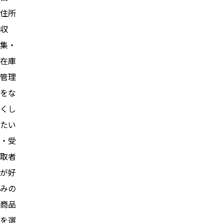
住所
収
集・
在庫
管理
をな
くし
たい
・受
取者
が好
みの
商品
を選