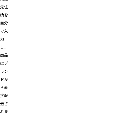
先住
所を
自分
で入
力
し、
商品
はブ
ラン
ドか
ら直
接配
送さ
れま