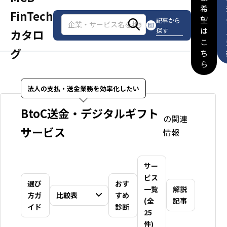
希
FinTech
望
記事から
は
探す
カタロ
こ
グ
ち
ら
法人の支払・送金業務を効率化したい
BtoC送金・デジタルギフト
の関連
サービス
情報
サー
ビス
選び
おす
一覧
解説
方ガ
比較表
すめ
(全
記事
イド
診断
25
件)