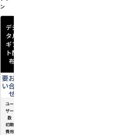
ン
デジ
タル
ギフ
ト配
布
要お問
い合わ
せ
ユー
－
ザー
数
初期
－
費用