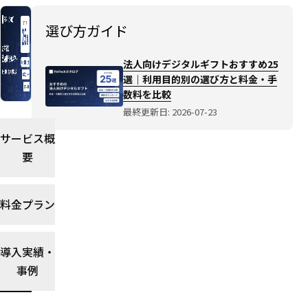
すす
め
選び方ガイド
25
選｜
法人向けデジタルギフトおすすめ25
利用
選｜利用目的別の選び方と料金・手
目的
数料を比較
別の
最終更新日: 2026-07-23
選び
方と
サービス概
料
要
金・
手数
料を
料金プラン
比較
選び
方ガ
導入実績・
イド
事例
を読
む→