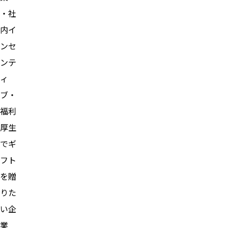
・社
内イ
ンセ
ンテ
ィ
ブ・
福利
厚生
でギ
フト
を贈
りた
い企
業