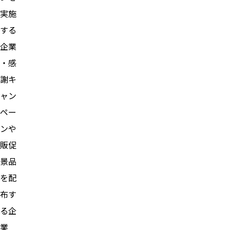
実施
する
企業
・感
謝キ
ャン
ペー
ンや
販促
景品
を配
布す
る企
業