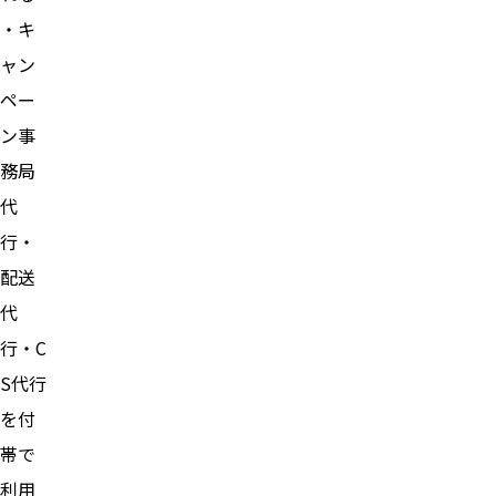
・キ
ャン
ペー
ン事
務局
代
行・
配送
代
行・C
S代行
を付
帯で
利用