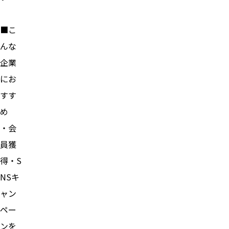
■こ
んな
企業
にお
すす
め
・会
員獲
得・S
NSキ
ャン
ペー
ンを