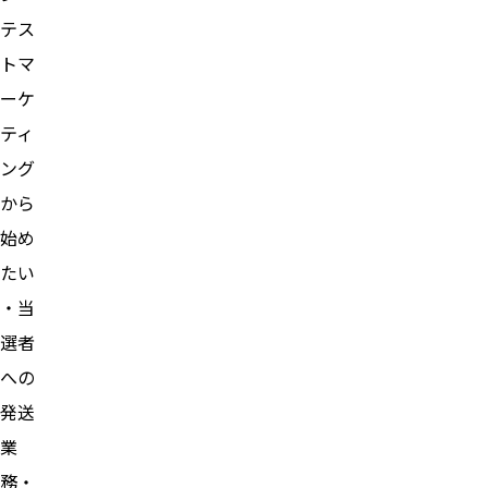
テス
トマ
ーケ
ティ
ング
から
始め
たい
・当
選者
への
発送
業
務・