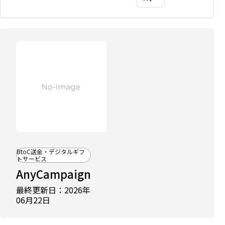
比
較
記
事
に
掲
載
BtoC送金・デジタルギフ
中
トサービス
法人
AnyCampaign
向け
デジ
最終更新日：2026年
タル
06月22日
ギフ
トお