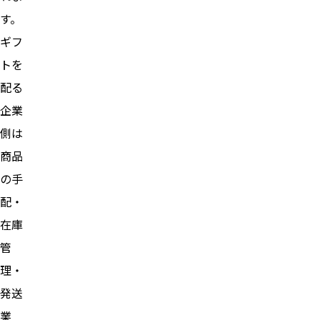
す。
ギフ
トを
配る
企業
側は
商品
の手
配・
在庫
管
理・
発送
業