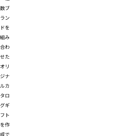
数ブ
ラン
ドを
組み
合わ
せた
オリ
ジナ
ルカ
タロ
グギ
フト
を作
成で