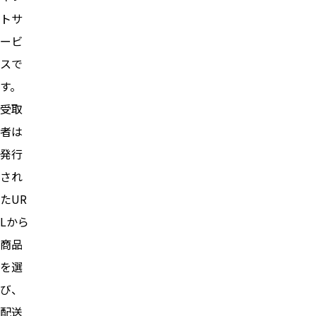
トサ
ービ
スで
す。
受取
者は
発行
され
たUR
Lから
商品
を選
び、
配送