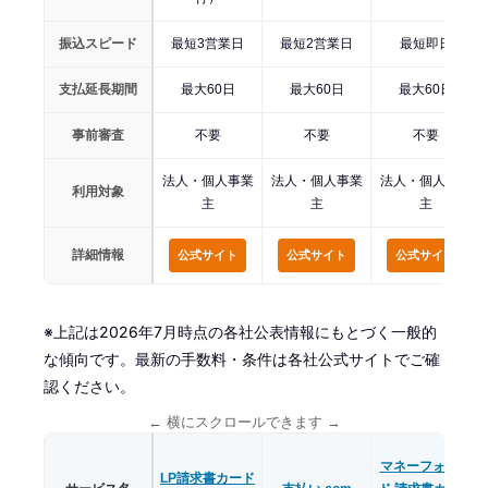
振込スピード
最短3営業日
最短2営業日
最短即日
支払延長期間
最大60日
最大60日
最大60日
事前審査
不要
不要
不要
法人・個人事業
法人・個人事業
法人・個人事業
利用対象
主
主
主
詳細情報
公式サイト
公式サイト
公式サイト
※上記は2026年7月時点の各社公表情報にもとづく一般的
な傾向です。最新の手数料・条件は各社公式サイトでご確
認ください。
← 横にスクロールできます →
マネーフォワー
LP請求書カード