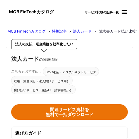
menu
MCB FinTechカタログ
サービス比較の記事一覧
MCB FinTechカタログ
>
特集記事
>
法人カード
> 請求書カード払い比較1
法人の支払・送金業務を効率化したい
法人カード
の関連情報
こちらもおすすめ：
BtoC送金・デジタルギフトサービス
収納・集金代行（法人向けサービス用）
掛け払いサービス（後払い・請求書払い）
関連サービス資料を
無料で一括ダウンロード
選び方ガイド