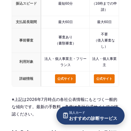
振込スピード
最短60分
（16時までの申
請）
支払延長期間
最大60日
最大60日
不要
審査あり
事前審査
（借入審査な
（書類審査）
し）
法人・個人事業主・フリー
法人・個人事業
利用対象
ランス
主
詳細情報
公式サイト
公式サイト
※上記は2026年7月時点の各社公表情報にもとづく一般的
な傾向です。最新の手数料・条件は各社公式サイトでご確
法人カード
認ください。
おすすめの診断サービス