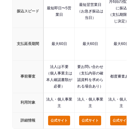
月6回の指定日
最短翌営業日
最短即日〜5営
に振込
振込スピード
（お急ぎ振込は
業日
（支払期限に応
当日）
じ決定）
支払延長期間
最大60日
最大60日
最大60日
法人は不要
要お問い合わせ
（個人事業主は
（支払内容の確
事前審査
都度審査あり
本人確認書類が
認資料を求めら
必要）
れる場合あり）
法人・個人事業
法人・個人事業
法人・個人事業
利用対象
主
主
主
詳細情報
公式サイト
公式サイト
公式サイト