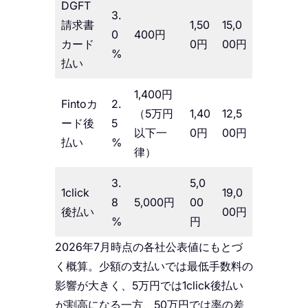
DGFT
3.
請求書
1,50
15,0
0
400円
カード
0円
00円
%
払い
1,400円
Fintoカ
2.
（5万円
1,40
12,5
ード後
5
以下一
0円
00円
払い
%
律）
3.
5,0
1click
19,0
8
5,000円
00
後払い
00円
%
円
2026年7月時点の各社公表値にもとづ
く概算。少額の支払いでは最低手数料の
影響が大きく、5万円では1click後払い
が割高になる一方、50万円では率の差