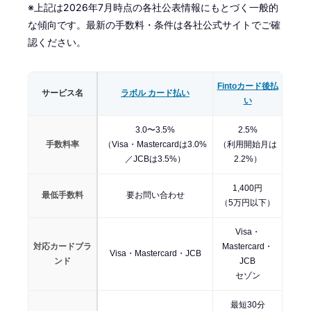
※上記は2026年7月時点の各社公表情報にもとづく一般的
な傾向です。最新の手数料・条件は各社公式サイトでご確
認ください。
Fintoカード後払
サービス名
ラボル カード払い
い
3.0〜3.5%
2.5%
手数料率
（Visa・Mastercardは3.0%
（利用開始月は
／JCBは3.5%）
2.2%）
1,400円
最低手数料
要お問い合わせ
（5万円以下）
Visa・
対応カードブラ
Mastercard・
Visa・Mastercard・JCB
ンド
JCB
セゾン
最短30分