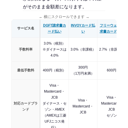
がそのまま金額差になります。
← 横にスクロールできます →
DGFT請求書カ
INVOYカード払
フリーウェイ請
サービス名
ード払い
い
求書カード払い
3.0%（税別）
手数料率
※ダイナースは
3.0%（非課税）
2.7%（非課税）
4.0%
300円
最低手数料
400円（税別）
600円
（1万円未満）
Visa・
Mastercard・
JCB
Visa・
Visa・
対応カードブラ
ダイナース・セ
Mastercard・
Mastercard・
ンド
ゾン・AMEX
JCB
JCB
（AMEXは三菱
セゾン
UFJニコス発
行）