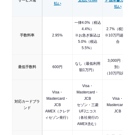
サービス名
支払い.com
ド 請求書カード
払い
払い
一律4.0%（税込
4.4%）
2.7%（税別）
手数料率
2.95%
※お急ぎ振込は
※10万円超の場
5.0%（税込
合
5.5%）
3,000円（税
なし（最低利用
最低手数料
600円
別）
額1万円）
（10万円以下）
Visa・
Visa・
Mastercard・
Mastercard・
JCB
Visa・
対応カードブラ
JCB
セゾン・三菱
Mastercard・
ンド
AMEX（クレデ
UFJニコス
JCB
ィセゾン発行）
（各社発行の
AMEX含む）