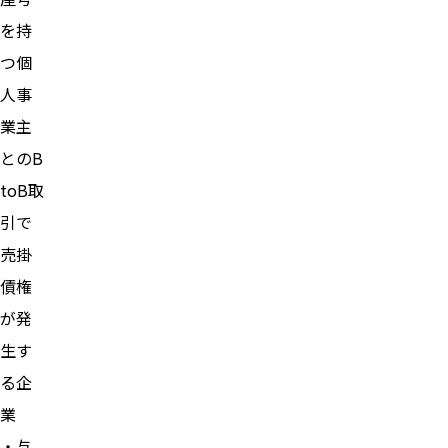
を持
つ個
人事
業主
とのB
toB取
引で
売掛
債権
が発
生す
る企
業
・与