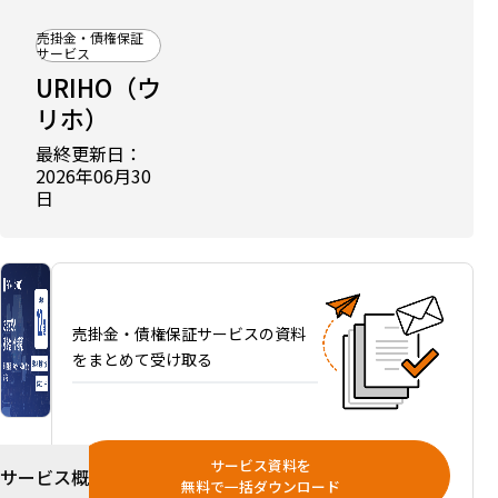
に
掲
売掛金・債権保証
載
サービス
中
URIHO（ウ
売掛
リホ）
保証
サー
最終更新日：
ビス
2026年06月30
比較
日
12
選｜
料
金・
保証
売掛金・債権保証サービスの資料
範
をまとめて受け取る
囲・
目的
別の
選び
サービス資料を
方と
サービス概
無料で一括ダウンロード
ファ