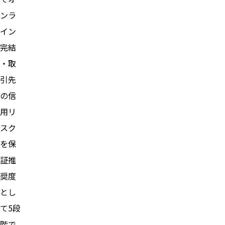
ンラ
イン
完結
・取
引先
の信
用リ
スク
を保
証推
奨度
とし
て5段
階で