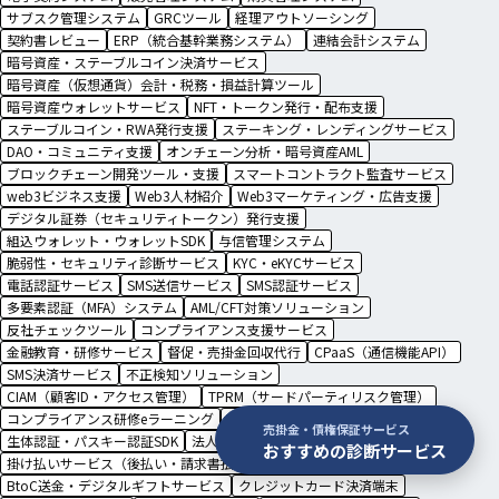
サブスク管理システム
GRCツール
経理アウトソーシング
契約書レビュー
ERP（統合基幹業務システム）
連結会計システム
暗号資産・ステーブルコイン決済サービス
暗号資産（仮想通貨）会計・税務・損益計算ツール
暗号資産ウォレットサービス
NFT・トークン発行・配布支援
ステーブルコイン・RWA発行支援
ステーキング・レンディングサービス
DAO・コミュニティ支援
オンチェーン分析・暗号資産AML
ブロックチェーン開発ツール・支援
スマートコントラクト監査サービス
web3ビジネス支援
Web3人材紹介
Web3マーケティング・広告支援
デジタル証券（セキュリティトークン）発行支援
組込ウォレット・ウォレットSDK
与信管理システム
脆弱性・セキュリティ診断サービス
KYC・eKYCサービス
電話認証サービス
SMS送信サービス
SMS認証サービス
多要素認証（MFA）システム
AML/CFT対策ソリューション
反社チェックツール
コンプライアンス支援サービス
金融教育・研修サービス
督促・売掛金回収代行
CPaaS（通信機能API）
SMS決済サービス
不正検知ソリューション
CIAM（顧客ID・アクセス管理）
TPRM（サードパーティリスク管理）
コンプライアンス研修eラーニング
規程管理システム
売掛金・債権保証サービス
生体認証・パスキー認証SDK
法人向け海外送金サービス
おすすめの診断サービス
掛け払いサービス（後払い・請求書払い）
法人カード
BtoC送金・デジタルギフトサービス
クレジットカード決済端末