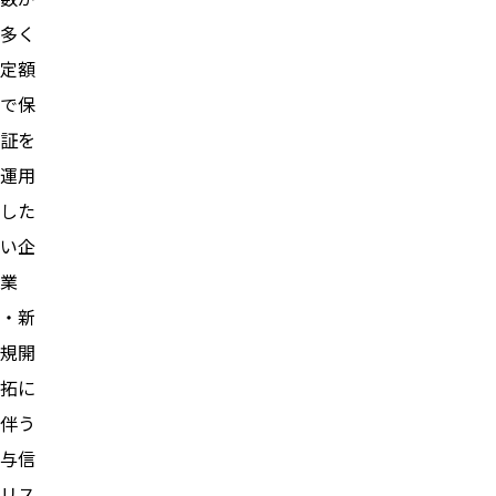
多く
定額
で保
証を
運用
した
い企
業
・新
規開
拓に
伴う
与信
リス