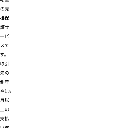
の売
掛保
証サ
ービ
スで
す。
取引
先の
倒産
や1ヵ
月以
上の
支払
い遅