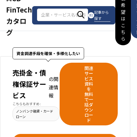
希
FinTech
望
記事から
は
探す
カタロ
こ
グ
ち
ら
資金調達手段を確保・多様化したい
関連
売掛金・債
サー
の関
ビス
権保証サー
資料
連情
を
ビス
無料
報
で一
こちらもおすすめ :
括ダ
ウン
ノンバンク融資・カード
ロー
ローン
ド