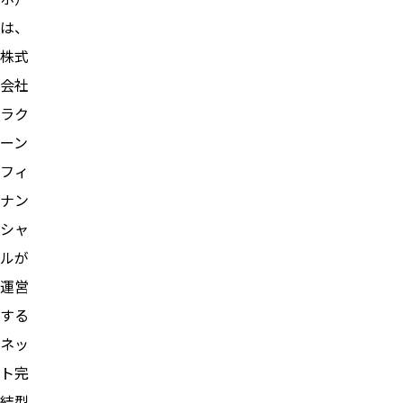
は、
株式
会社
ラク
ーン
フィ
ナン
シャ
ルが
運営
する
ネッ
ト完
結型