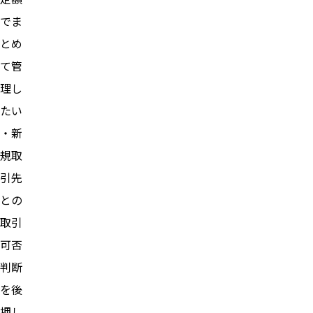
でま
とめ
て管
理し
たい
・新
規取
引先
との
取引
可否
判断
を後
押し