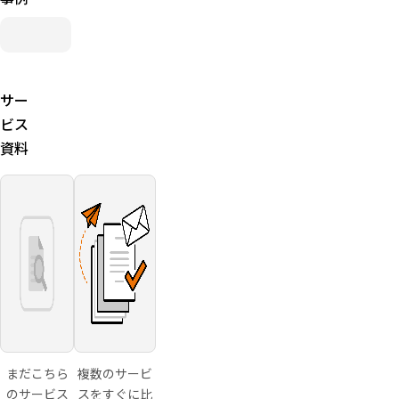
数に上限
入会時は
なし）
10日間無
料）
サー
ビス
資料
まだこちら
複数のサービ
のサービス
スをすぐに比