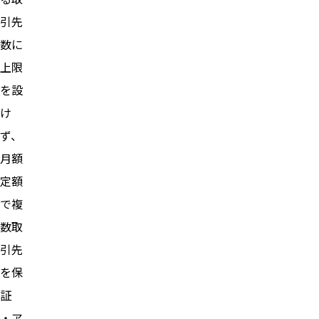
引先
数に
上限
を設
け
ず、
月額
定額
で複
数取
引先
を保
証
・ア