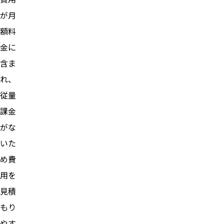
が月
額料
金に
含ま
れ、
従量
課金
がな
いた
め費
用を
見積
もり
やす