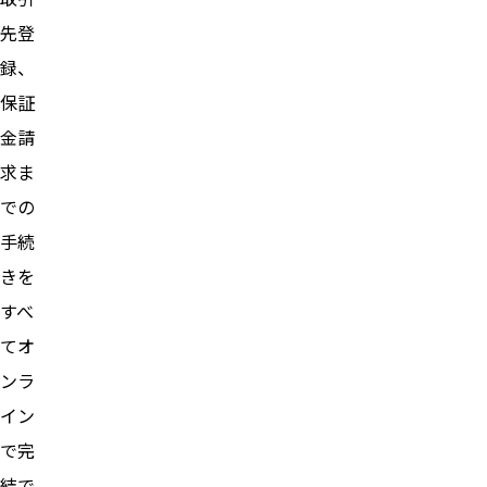
先登
録、
保証
金請
求ま
での
手続
きを
すべ
てオ
ンラ
イン
で完
結で