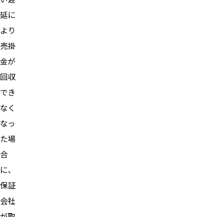
延に
より
売掛
金が
回収
でき
なく
なっ
た場
合
に、
保証
会社
が取