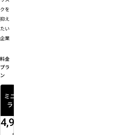
クを
抑え
たい
企業
料金
プラ
ン
ミニプ
Aプラ
Bプラン
Cプラン
ラン
ン
29,800
99,800
4,980
9,800
円
円
円
円