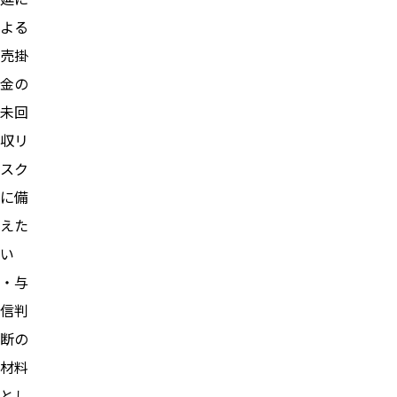
よる
売掛
金の
未回
収リ
スク
に備
えた
い
・与
信判
断の
材料
とし