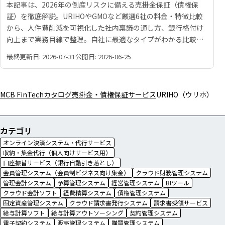
本記事は、2026年の倒産リスクに備える売掛金保証（債権保
証）を徹底解説。URIHOやGMOなど厳選6社の料金・特徴比較
から、人件費削減を可視化した社内稟議の通し方、銀行格付け
向上まで実務目線で整理。自社に最適なタイプがわかる比較チ
ャートも掲載し、未回収を防いで攻めの経営を実現するための
最終更新日: 2026-07-31
公開日: 2026-06-25
経理担当者必読の完全ガイドです。
MCB FinTechカタログ
売掛金・債権保証サービス
URIHO（ウリホ）
カテゴリ
オンライン決済システム・代行サービス
収納・集金代行（個人向けサービス用）
口座振替サービス（銀行自動引き落とし）
会員管理システム（会員制ビジネス向け集金）
クラウド財務管理システム
管理会計システム
予算管理システム
経営管理システム
BIツール
クラウド会計ソフト
経費精算システム
債権管理システム
固定資産管理システム
クラウド請求書発行システム
請求書受領サービス
給与計算ソフト
給与計算アウトソーシング
契約管理システム
電子契約システム
販売管理システム
購買管理システム