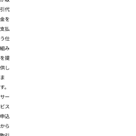
引代
金を
支払
う仕
組み
を提
供し
ま
す。
サー
ビス
申込
から
取引