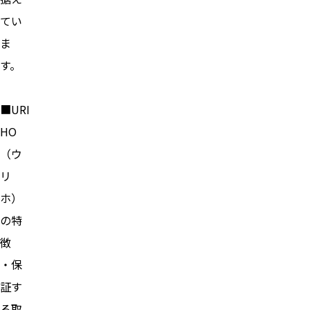
てい
ま
す。
■URI
HO
（ウ
リ
ホ）
の特
徴
・保
証す
る取