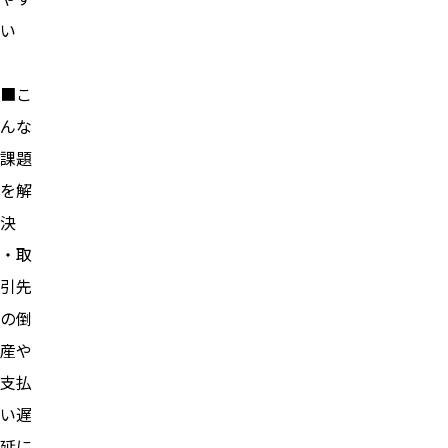
い
■こ
んな
課題
を解
決
・取
引先
の倒
産や
支払
い遅
延に