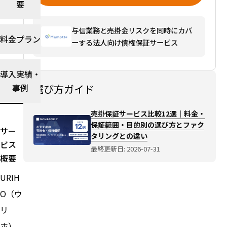
要
クタ
リン
与信業務と売掛金リスクを同時にカバ
グと
料金プラン
ーする法人向け債権保証サービス
の違
い
選び
導入実績・
方ガ
事例
選び方ガイド
イド
を読
売掛保証サービス比較12選｜料金・
む→
保証範囲・目的別の選び方とファク
サー
タリングとの違い
ビス
最終更新日: 2026-07-31
概要
URIH
O（ウ
リ
ホ）