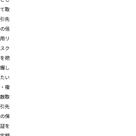
て取
引先
の信
用リ
スク
を把
握し
たい
・複
数取
引先
の保
証を
定額