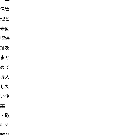
信管
理と
未回
収保
証を
まと
めて
導入
した
い企
業
・取
引先
数が