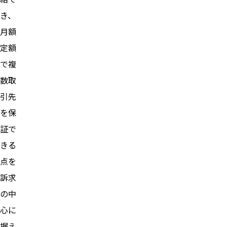
き、
月額
定額
で複
数取
引先
を保
証で
きる
点を
訴求
の中
心に
据え