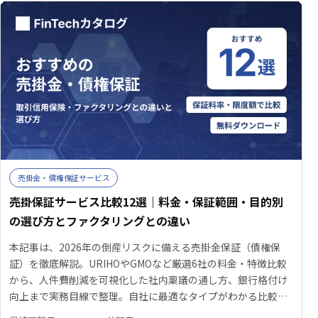
売掛金・債権保証サービス
売掛保証サービス比較12選｜料金・保証範囲・目的別
の選び方とファクタリングとの違い
本記事は、2026年の倒産リスクに備える売掛金保証（債権保
証）を徹底解説。URIHOやGMOなど厳選6社の料金・特徴比較
から、人件費削減を可視化した社内稟議の通し方、銀行格付け
向上まで実務目線で整理。自社に最適なタイプがわかる比較チ
ャートも掲載し、未回収を防いで攻めの経営を実現するための