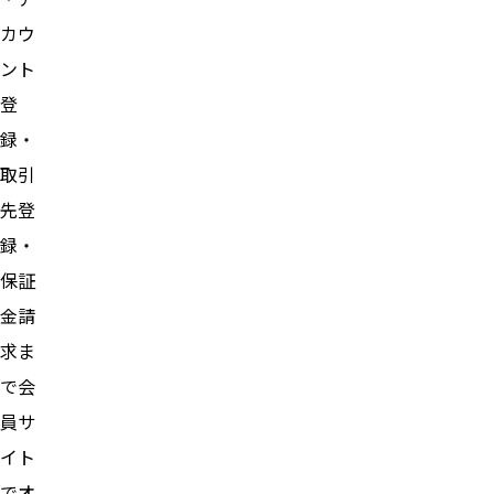
カウ
ント
登
録・
取引
先登
録・
保証
金請
求ま
で会
員サ
イト
でオ