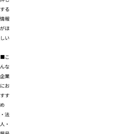
する
情報
がほ
しい
■こ
んな
企業
にお
すす
め
・法
人・
屋号