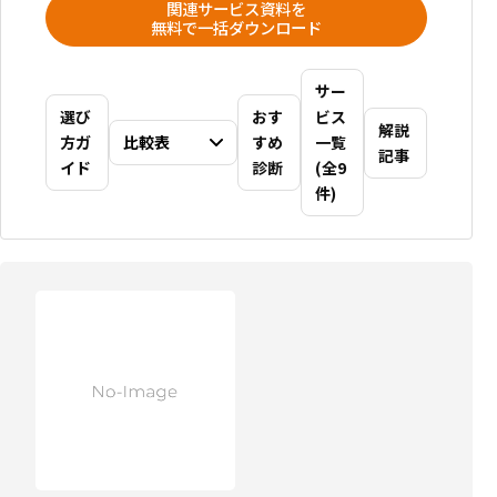
関連サービス資料を
無料で一括ダウンロード
サー
選び
おす
ビス
解説
方ガ
比較表
すめ
一覧
記事
イド
診断
(全9
件)
比
較
記
事