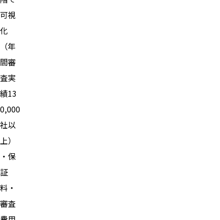
可視
化
（年
間審
査実
績13
0,000
社以
上）
・保
証
料・
審査
費用