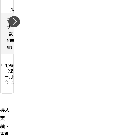
/月
/月
/月
/月
ユー
－
ユー
－
ユー
－
ユー
－
ザー数
ザー数
ザー
ザー
初期費
0
初期費
0
数
数
用
円
用
円
初期
0
初期
0
費用
円
費用
円
1取引先あた
1取引先あた
4,980円〜
1取引先あ
り保証額1
り保証額1
（保証料
たり保証
万〜500万
万〜3,000万
＝月額料
額1万〜50
円、合計保証
円、合計保証
金は非課
万円、合
額上限3,000
額上限7,000
税）
計保証額
万円
万円
上限1,000
年商1億円
専任担当サ
保証金請求か
万円
以下の法
ポート
ら最短10日で
人・個人
保証料・
（+3,000円/
支払い。Cプ
導入
事業主専
審査費用
月）のオプ
ランを超える
実
用
は月額料
ションあり
規模は個別見
金に含む
績・
初回1ヵ月
積
（取引先
無料（再
事例