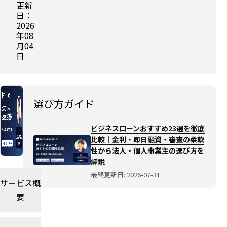
更新
ンお
日：
すす
2026
年08
め
月04
23
日
選を
徹底
比較
｜金
選び方ガイド
利・
即日
融
ビジネスローンおすすめ23選を徹底
比較｜金利・即日融資・審査の柔軟
資・
性から法人・個人事業主の選び方を
審査
解説
の柔
軟性
最終更新日: 2026-07-31
サービス概
から
要
法
人・
個人