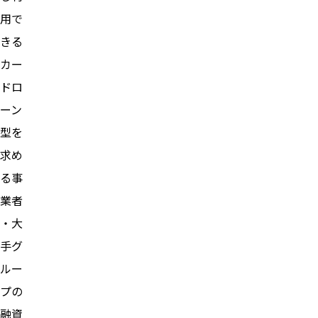
用で
きる
カー
ドロ
ーン
型を
求め
る事
業者
・大
手グ
ルー
プの
融資