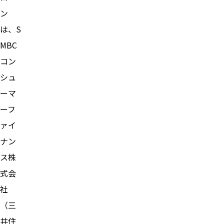
ン
は、S
MBC
コン
シュ
ーマ
ーフ
ァイ
ナン
ス株
式会
社
（三
井住