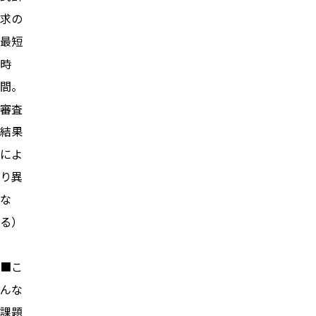
求の
最短
時
間。
審査
結果
によ
り異
な
る）
■こ
んな
課題