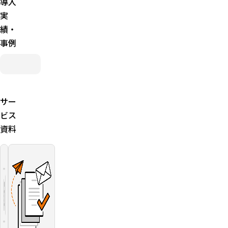
導入
融資形
実
態：極度
績・
方式
（ローン
事例
カード
型）。限
度額内な
ら何度で
も借入可
能。総量
サー
規制の例
ビス
外
資料
融資ス
ピード：
最短1時
間融資
（審査結
果により
異なる）
対象：個
人事業主
専用（法