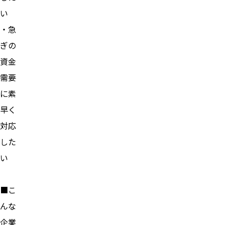
い
・急
ぎの
資金
需要
に素
早く
対応
した
い
■こ
んな
企業