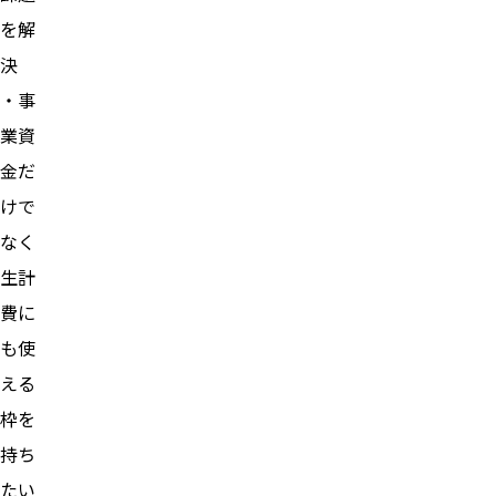
を解
決
・事
業資
金だ
けで
なく
生計
費に
も使
える
枠を
持ち
たい