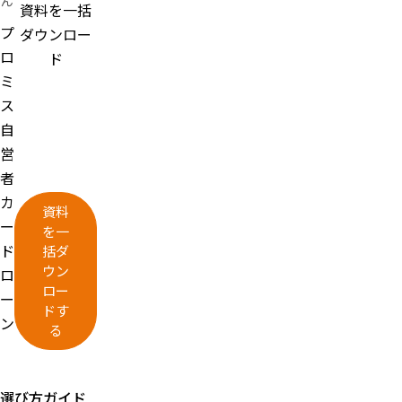
ん
資料を一括
プ
ダウンロー
ロ
ド
ミ
ス
自
営
者
カ
資料
ー
を一
ド
括ダ
ウン
ロ
ロー
ー
ドす
ン
る
選び方ガイド