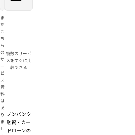
人は対象
外）。無
担保・保
ま
証人不
要・Web
だ
完結対応
こ
ち
ら
の
複数のサービ
サ
スをすぐに比
ー
較できる
ビ
ス
資
料
は
あ
ノンバンク
り
融資・カー
ま
せ
ドローンの