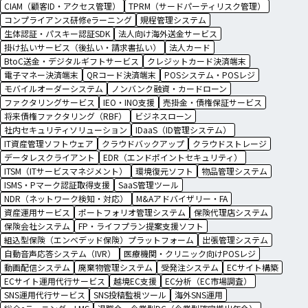
CIAM（顧客ID・アクセス管理）
TPRM（サードパーティリスク管理）
コンプライアンス研修eラーニング
規程管理システム
生体認証・パスキー認証SDK
法人向け海外送金サービス
掛け払いサービス（後払い・請求書払い）
法人カード
BtoC送金・デジタルギフトサービス
クレジットカード決済端末
電子マネー決済端末
QRコード決済端末
POSシステム・POSレジ
モバイルオーダーシステム
ノンバンク融資・カードローン
ファクタリングサービス
IEO・INO支援
売掛金・債権保証サービス
将来債権ファクタリング（RBF）
ビジネスローン
社内セキュリティソリューション
IDaaS（ID管理システム）
IT資産管理ソフトウェア
クラウドバックアップ
クラウドストレージ
データレスクライアント
EDR（エンドポイントセキュリティ）
ITSM（ITサービスマネジメント）
環境復元ソフト
物品管理システム
ISMS・Pマーク認証取得支援
SaaS管理ツール
NDR（ネットワーク検知・対応）
M&Aアドバイザリー・FA
資産運用サービス
ポートフォリオ管理システム
保険代理店システム
保険会社システム
FP・ライフプラン提案支援ソフト
組込型保険（エンベデッド保険）プラットフォーム
出張管理システム
自動音声応答システム（IVR）
医療機関・クリニック向けPOSレジ
動画配信システム
廃棄物管理システム
受発注システム
ECサイト構築
ECサイト運用代行サービス
越境EC支援
EC分析（EC市場調査）
SNS運用代行サービス
SNS投稿監視ツール
海外SNS運用