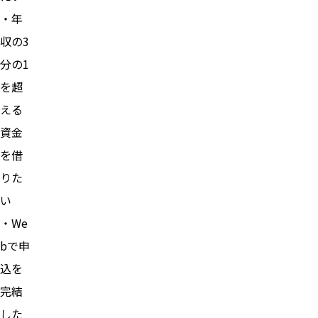
・年
収の3
分の1
を超
える
資金
を借
りた
い
・We
bで申
込を
完結
した