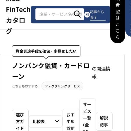
希
FinTech
望
記事から
は
探す
カタロ
こ
グ
ち
ら
資金調達手段を確保・多様化したい
ノンバンク融資・カードロ
の関連情
ーン
報
こちらもおすすめ :
ファクタリングサービス
サー
ビス
選び
おす
一覧
解説
方ガ
比較表
すめ
(全
記事
イド
診断