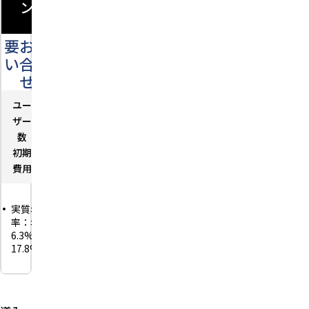
ン
要お問
い合わ
せ
ユー
－
ザー
数
初期
－
費用
実質年
率：年
6.3%〜
17.8%
利用限度
額：1万
円〜300
万円