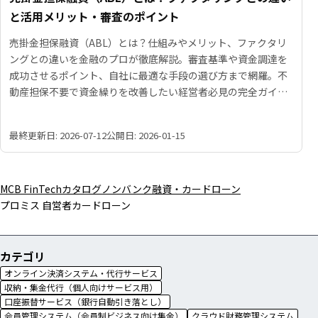
と活用メリット・審査のポイント
売掛金担保融資（ABL）とは？仕組みやメリット、ファクタリ
ングとの違いを金融のプロが徹底解説。審査基準や資金調達を
成功させるポイント、自社に最適な手段の選び方まで網羅。不
動産担保不要で資金繰りを改善したい経営者必見の完全ガイド
です。
最終更新日: 2026-07-12
公開日: 2026-01-15
MCB FinTechカタログ
ノンバンク融資・カードローン
プロミス 自営者カードローン
カテゴリ
オンライン決済システム・代行サービス
収納・集金代行（個人向けサービス用）
口座振替サービス（銀行自動引き落とし）
会員管理システム（会員制ビジネス向け集金）
クラウド財務管理システム