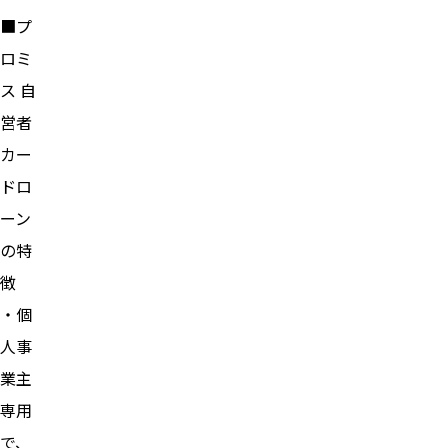
■プ
ロミ
ス 自
営者
カー
ドロ
ーン
の特
徴
・個
人事
業主
専用
で、