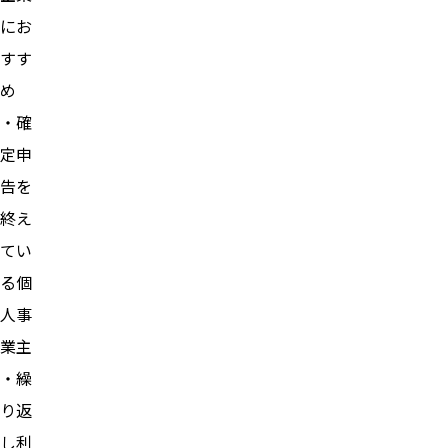
にお
すす
め
・確
定申
告を
終え
てい
る個
人事
業主
・繰
り返
し利