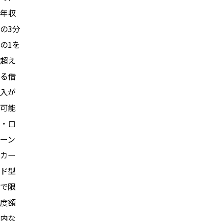
年収
の3分
の1を
超え
る借
入が
可能
・ロ
ーン
カー
ド型
で限
度額
内な