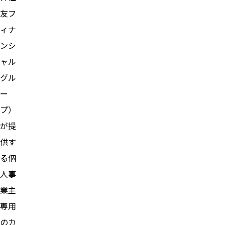
友フ
ィナ
ンシ
ャル
グル
ー
プ）
が提
供す
る個
人事
業主
専用
のカ