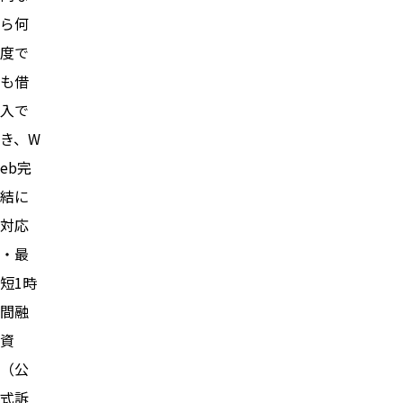
ら何
度で
も借
入で
き、W
eb完
結に
対応
・最
短1時
間融
資
（公
式訴