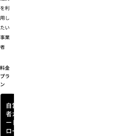
を利
用し
たい
事業
者
料金
プラ
ン
自営
者カ
ード
ロー