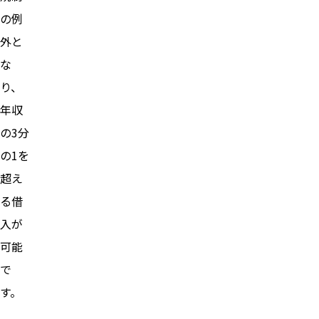
の例
外と
な
り、
年収
の3分
の1を
超え
る借
入が
可能
で
す。