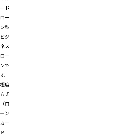
ード
ロー
ン型
ビジ
ネス
ロー
ンで
す。
極度
方式
（ロ
ーン
カー
ド