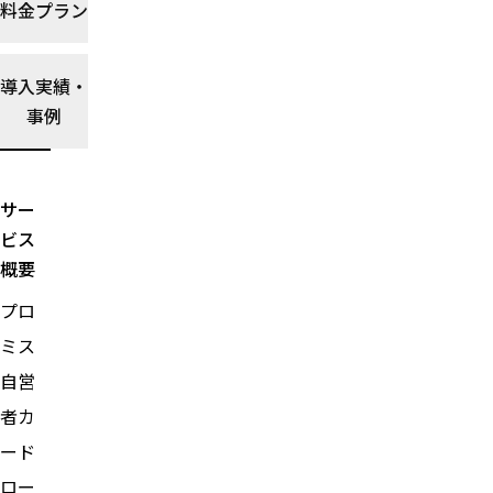
料金プラン
事業
主の
選び
導入実績・
方を
事例
解説
選び
方ガ
イド
サー
を読
む→
ビス
概要
プロ
ミス
自営
者カ
ード
ロー