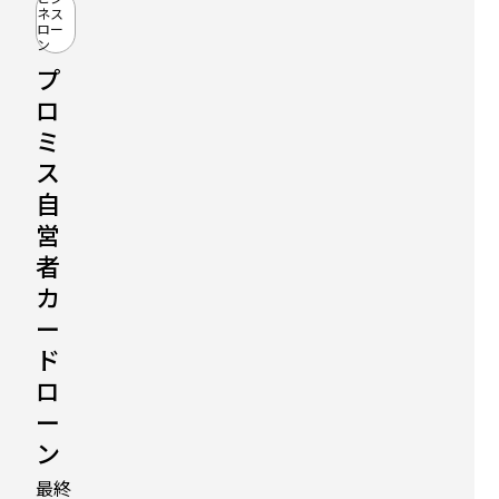
ネス
ロー
ン
プ
ロ
ミ
ス
自
営
者
カ
比
較
ー
記
事
ド
に
ロ
掲
載
ー
中
ン
ビジ
ネス
最終
ロー