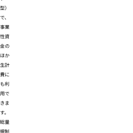
型）
で、
事業
性資
金の
ほか
生計
費に
も利
用で
きま
す。
総量
規制