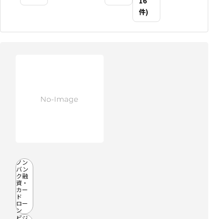
16
件)
ノン
バン
ク融
資・
カー
ド
ロー
ン
ビジ