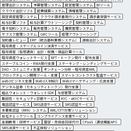
管理会計システム
予算管理システム
経営管理システム
BIツール
クラウド会計ソフト
経費精算システム
債権管理システム
固定資産管理システム
クラウド請求書発行システム
請求書受領サービス
給与計算ソフト
給与計算アウトソーシング
契約管理システム
電子契約システム
販売管理システム
購買管理システム
サブスク管理システム
GRCツール
経理アウトソーシング
契約書レビュー
ERP（統合基幹業務システム）
連結会計システム
暗号資産・ステーブルコイン決済サービス
暗号資産（仮想通貨）会計・税務・損益計算ツール
暗号資産ウォレットサービス
NFT・トークン発行・配布支援
ステーブルコイン・RWA発行支援
ステーキング・レンディングサービス
DAO・コミュニティ支援
オンチェーン分析・暗号資産AML
ブロックチェーン開発ツール・支援
スマートコントラクト監査サービス
web3ビジネス支援
Web3人材紹介
Web3マーケティング・広告支援
デジタル証券（セキュリティトークン）発行支援
組込ウォレット・ウォレットSDK
与信管理システム
脆弱性・セキュリティ診断サービス
KYC・eKYCサービス
電話認証サービス
SMS送信サービス
SMS認証サービス
多要素認証（MFA）システム
AML/CFT対策ソリューション
反社チェックツール
コンプライアンス支援サービス
金融教育・研修サービス
督促・売掛金回収代行
CPaaS（通信機能API）
SMS決済サービス
不正検知ソリューション