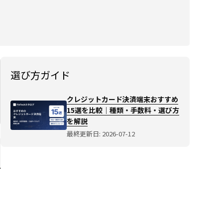
クレ
ジッ
トカ
ード
決済
端末
おす
選び方ガイド
すめ
15
クレジットカード決済端末おすすめ
選を
15選を比較｜種類・手数料・選び方
比較
を解説
｜種
最終更新日: 2026-07-12
類・
手数
料・
選び
方を
解説
選び
方ガ