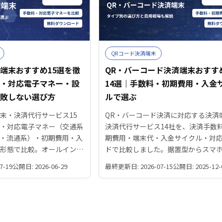
QRコード決済端末
端末おすすめ15選を徹
QR・バーコード決済端末おすす
料・対応電子マネー・設
14選｜手数料・初期費用・入金
失敗しない選び方
ルで選ぶ
末・決済代行サービス15
QR・バーコード決済に対応する決済
料・対応電子マネー（交通系
決済代行サービス14社を、決済手数
Pay・流通系）・初期費用・入
期費用・端末代・入金サイクル・対
置形態で比較。オールインワ
ドで比較しました。据置型からスマ
ポータブルのタイプ別に整理
端末レスまでタイプ別に整理し、自
7-19
公開日: 2026-06-29
最終更新日: 2026-07-15
公開日: 2025-12-
1台を選ぶ比較表と選び方
う1台を選ぶための比較表と選び方を
ます。