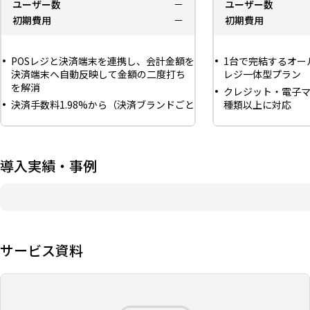
ユーザー数
－
ユーザー数
初期費用
－
初期費用
POSレジと決済端末を連携し、会計金額を
1台で完結するオー
決済端末へ自動反映して金額の二度打ち
レジ一体型プラン
を解消
クレジット・電子マ
決済手数料1.98%から（決済ブランドごと
種類以上に対応
に適用料率は異なる）
CSVデータダウン
入金は月2回・振込手数料無料
理画面
決済端末はstera terminal・JT-VT10から
導入実績・事例
選択
サービス資料