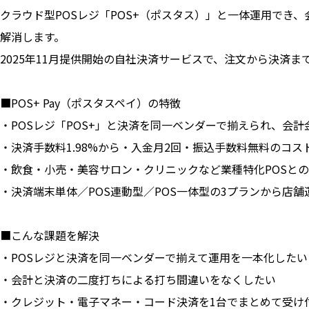
クラウド型POSレジ「POS+（ポスタス）」と一体運用でき
解消します。
2025年11月提供開始の自社決済サービスで、注文から決済
■POS+ Pay（ポスタスペイ）の特徴
・POSレジ「POS+」と決済を同一ベンダーで揃えられ、会
・決済手数料1.98%から・入金月2回・振込手数料無料のコス
・飲食・小売・美容サロン・クリニックなど業種特化POSと
・決済端末単体／POS連動型／POS一体型の3プランから店
■こんな課題を解決
・POSレジと決済を同一ベンダーで揃えて運用を一本化したい
・会計と決済の二度打ちによる打ち間違いをなくしたい
・クレジット・電子マネー・コード決済を1台でまとめて受け