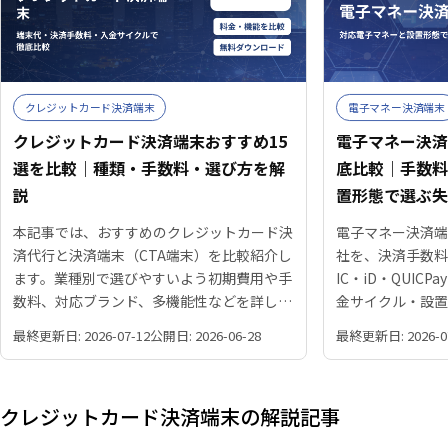
クレジットカード決済端末
電子マネー決済端末
クレジットカード決済端末おすすめ15
電子マネー決済
選を比較｜種類・手数料・選び方を解
底比較｜手数
説
置形態で選ぶ
本記事では、おすすめのクレジットカード決
電子マネー決済端
済代行と決済端末（CTA端末）を比較紹介し
社を、決済手数
ます。業種別で選びやすいよう初期費用や手
IC・iD・QUIC
数料、対応ブランド、多機能性などを詳しく
金サイクル・設
解説しています。最適な決済サービス・端末
ン・モバイル・
最終更新日: 2026-07-12
公開日: 2026-06-28
最終更新日: 2026-0
を選ぶための情報をしっかり把握でき、あな
し、自店舗に合う
たの店舗に最適な端末が見つかります。
を解説します。
クレジットカード決済端末の解説記事