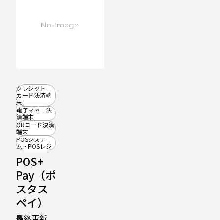
クレジット
カード決済端
末
電子マネー決
済端末
QRコード決済
端末
POSシステ
ム・POSレジ
POS+
Pay（ポ
スタス
ペイ）
最終更新