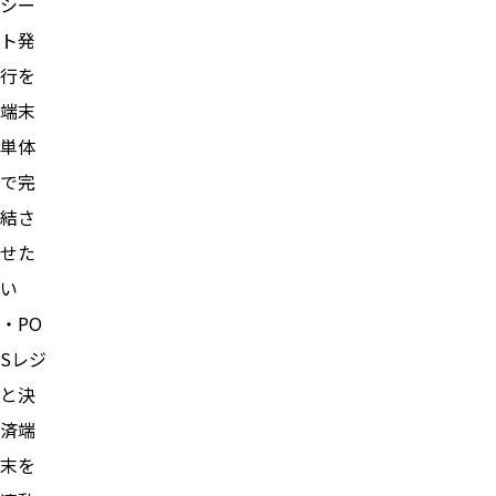
シー
ト発
行を
端末
単体
で完
結さ
せた
い
・PO
Sレジ
と決
済端
末を