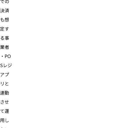
での
決済
も想
定す
る事
業者
・PO
Sレジ
アプ
リと
連動
させ
て運
用し