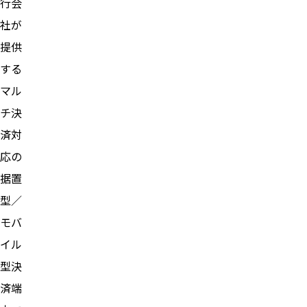
行会
社が
提供
する
マル
チ決
済対
応の
据置
型／
モバ
イル
型決
済端