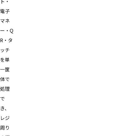
ト・
電子
マネ
ー・Q
R・タ
ッチ
を単
一筐
体で
処理
で
き、
レジ
周り