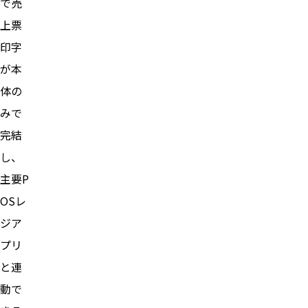
で売
上票
印字
が本
体の
みで
完結
し、
主要P
OSレ
ジア
プリ
と連
動で