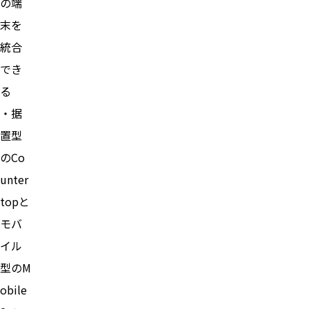
の端
末を
統合
でき
る
・据
置型
のCo
unter
topと
モバ
イル
型のM
obile