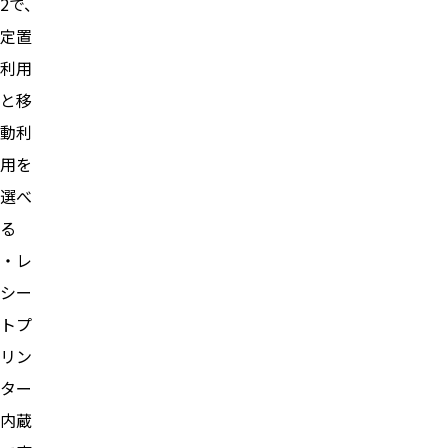
2で、
定置
利用
と移
動利
用を
選べ
る
・レ
シー
トプ
リン
ター
内蔵