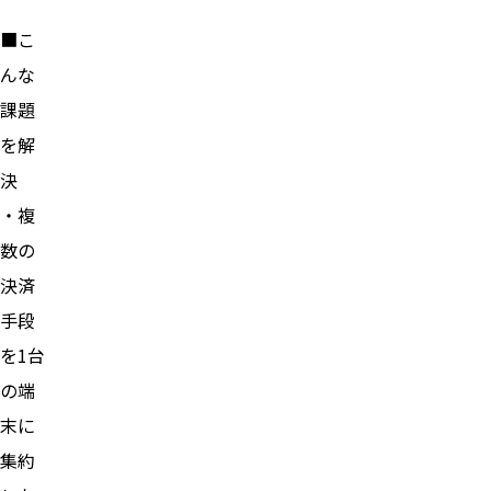
■こ
んな
課題
を解
決
・複
数の
決済
手段
を1台
の端
末に
集約