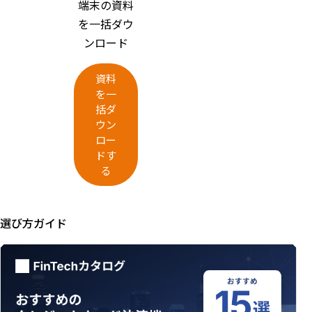
端末の資料
を一括ダウ
ンロード
資料
を一
括ダ
ウン
ロー
ドす
る
選び方ガイド