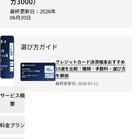
ガ3000）
クレ
ジッ
最終更新日：2026年
トカ
06月30日
ード
決済
端末
おす
選び方ガイド
すめ
15
クレジットカード決済端末おすすめ
選を
15選を比較｜種類・手数料・選び方
比較
を解説
｜種
最終更新日: 2026-07-12
類・
手数
サービス概
料・
要
選び
方を
解説
料金プラン
選び
方ガ