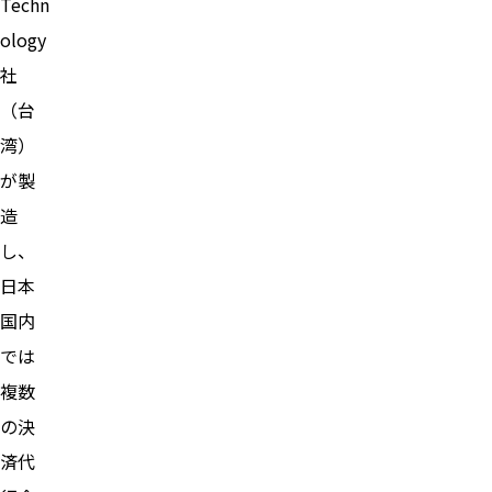
Techn
ology
社
（台
湾）
が製
造
し、
日本
国内
では
複数
の決
済代