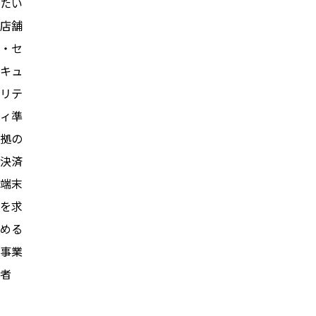
たい
店舗
・セ
キュ
リテ
ィ準
拠の
決済
端末
を求
める
事業
者