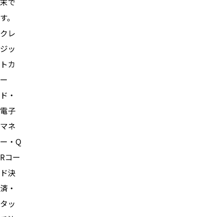
末で
す。
クレ
ジッ
トカ
ー
ド・
電子
マネ
ー・Q
Rコー
ド決
済・
タッ