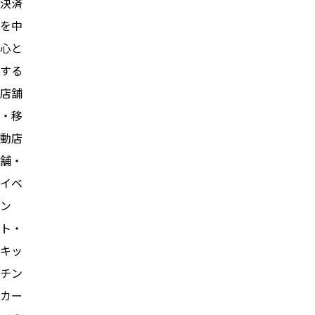
決済
を中
心と
する
店舗
・移
動店
舗・
イベ
ン
ト・
キッ
チン
カー