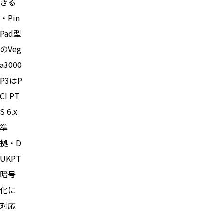
きる
・Pin
Pad型
のVeg
a3000
P3はP
CI PT
S 6.x
準
拠・D
UKPT
暗号
化に
対応