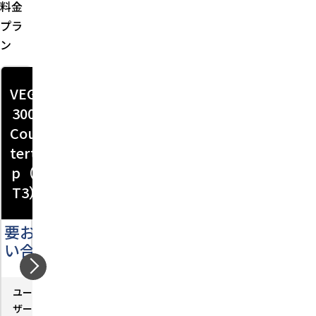
料金
プラ
ン
VEGA
VEGA
Vega3
3000
3000
000 P
Coun
Mobil
3（Pi
terto
e2
nPad
p（C
（M
型）
T3）
2）
要お問
要お問
要お問
い合わ
い合わ
い合わ
せ
せ
せ
ユー
－
ユー
－
ユー
－
ザー
ザー
ザー
数