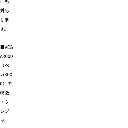
にも
対応
しま
す。
■VEG
A3000
（ベ
ガ300
0）の
特徴
・ク
レジ
ッ