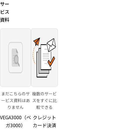
サー
PCI-PTS
体のみで
対応
完結
ビス
据置型で
クレジッ
資料
QRを読
ト・電子
み取る場
マネー・
合は外部
QR・
バーコー
タッチ決
ドスキャ
済に1台
ナが必要
で対応
な提供形
態がある
端末費
用・決済
手数料・
入金サイ
クルは国
まだこちらのサ
複数のサービ
内提供元
ービス資料はあ
スをすぐに比
（決済代
りません
較できる
行会社）
により異
VEGA3000（ベ
クレジット
なる
ガ3000）
カード決済