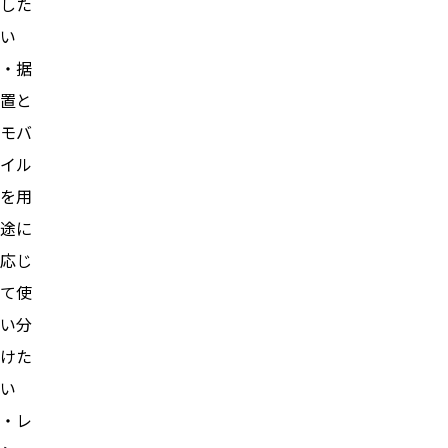
した
い
・据
置と
モバ
イル
を用
途に
応じ
て使
い分
けた
い
・レ