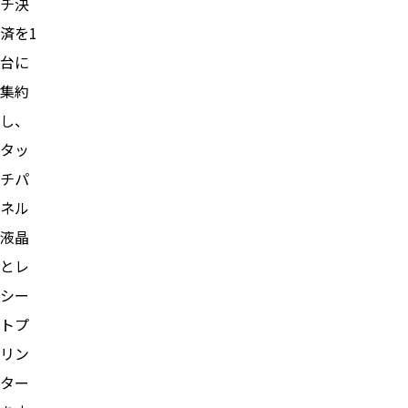
チ決
済を1
台に
集約
し、
タッ
チパ
ネル
液晶
とレ
シー
トプ
リン
ター