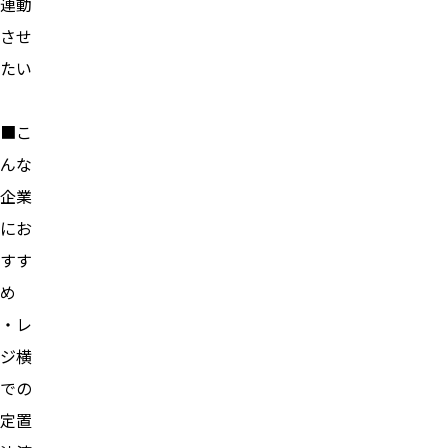
連動
させ
たい
■こ
んな
企業
にお
すす
め
・レ
ジ横
での
定置