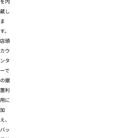
を内
蔵し
ま
す。
店頭
カウ
ンタ
ーで
の据
置利
用に
加
え、
バッ