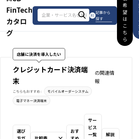
希
FinTech
望
記事から
は
探す
カタロ
こ
グ
ち
ら
店舗に決済を導入したい
クレジットカード決済端
の関連情
末
報
こちらもおすすめ :
モバイルオーダーシステム
電子マネー決済端末
サー
ビス
選び
おす
一覧
解説
方ガ
比較表
すめ