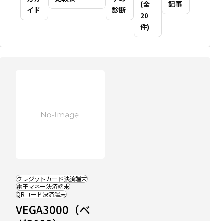
(全
記事
イド
診断
20
件)
比
較
記
クレジットカード決済端末
事
電子マネー決済端末
に
QRコード決済端末
掲
載
VEGA3000（ベ
中