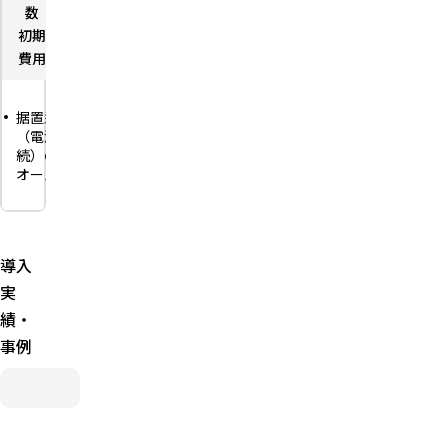
数
数
初期
－
初期
－
初期
－
費用
費用
費用
POSレジ
据置型
モバイ
連動向け
（電源接
ル・ポー
のマルチ
続）の
タブル型
決済対応
オールイ
（バッテ
PinPad端
ンワン端
リー内
末
末。店頭
蔵、LTE
PCI PTS
カウン
対応
6.x準拠・
ターでの
可）。移
導入
DUKPT
定置決済
動店舗・
暗号化に
向け
イベン
実
対応
ト・キッ
3.5イン
績・
チンカー
Ethernet
チフルカ
事例
向け
／USB／
ラー液晶
RS232で
タッチパ
レシート
接続
ネル・レ
プリン
シートプ
ター内蔵
リンター
で売上票
内蔵・
印字が本