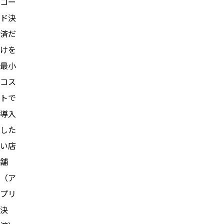
コー
ド決
済だ
けを
最小
コス
トで
導入
した
い店
舗
（ア
プリ
決