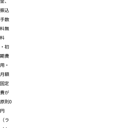
金、
振込
手数
料無
料
・初
期費
用・
月額
固定
費が
原則0
円
（ラ