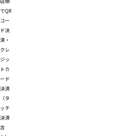
店頭
でQR
コー
ド決
済・
クレ
ジッ
トカ
ード
決済
（タ
ッチ
決済
含