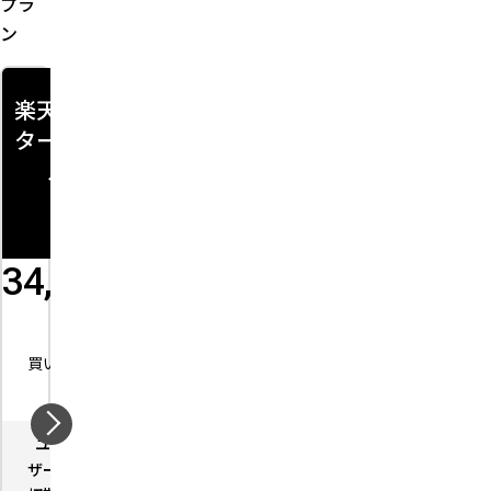
プラ
ン
楽天ペイ
楽天ペイ
QRコ
最強
ターミナ
カードリ
ード
プラ
ル
ーダー
決済
ン
（ア
（ス
プリ
タン
決
ダー
34,800
19,700
済）
ド／
ライ
円
円
ト）
買い切り
買い切り
0
円
要お問
買い切り
い合わ
ユー
－
ユー
－
せ
ザー数
ザー数
ユー
－