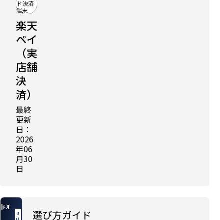
ド決済
端末
楽天
ペイ
（実
店舗
比
較
決
記
事
済）
に
掲
最終
載
更新
中
日：
QR・
2026
バー
年06
コー
月30
ド決
日
済端
末お
すす
め比
選び方ガイド