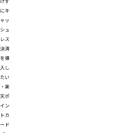
けず
にキ
ャッ
シュ
レス
決済
を導
入し
たい
・楽
天ポ
イン
トカ
ード