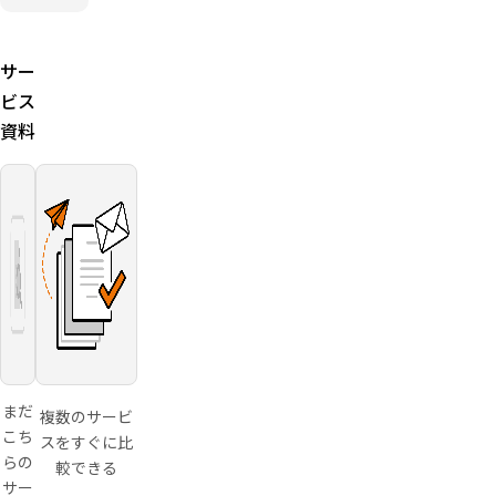
ド決済を
レジット
ネー決済に対
最小コス
カード手
応
トで導入
数料
新規申込店舗
したい店
サー
2.20%
限定の端末導
舗向け
ビス
ライトプ
入0円キャン
ランは月
ペーンの対象
資料
額費用な
しで楽天
ペイ・ク
レジット
カード手
数料
2.48%
まだ
複数のサービ
こち
スをすぐに比
らの
較できる
サー