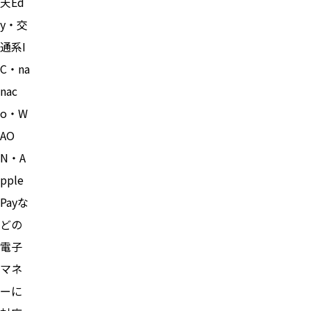
天Ed
y・交
通系I
C・na
nac
o・W
AO
N・A
pple
Payな
どの
電子
マネ
ーに