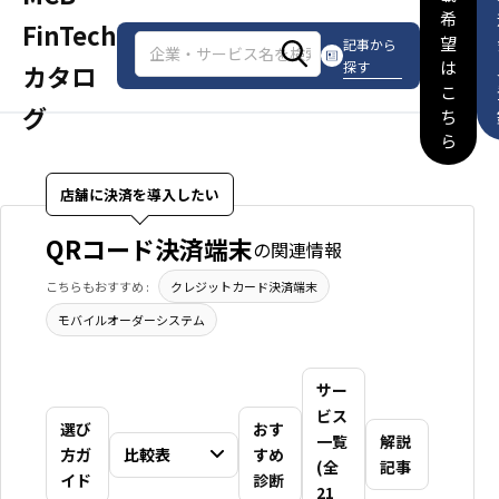
希
FinTech
望
記事から
は
探す
カタロ
こ
グ
ち
ら
店舗に決済を導入したい
QRコード決済端末
の関連情報
こちらもおすすめ :
クレジットカード決済端末
モバイルオーダーシステム
サー
ビス
選び
おす
一覧
解説
方ガ
比較表
すめ
(全
記事
イド
診断
21