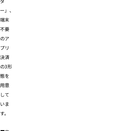
ダ
ー」、
端末
不要
のア
プリ
決済
の3形
態を
用意
して
いま
す。