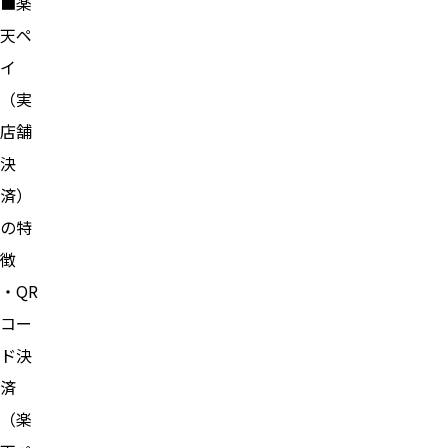
■楽
天ペ
イ
（実
店舗
決
済）
の特
徴
・QR
コー
ド決
済
（楽