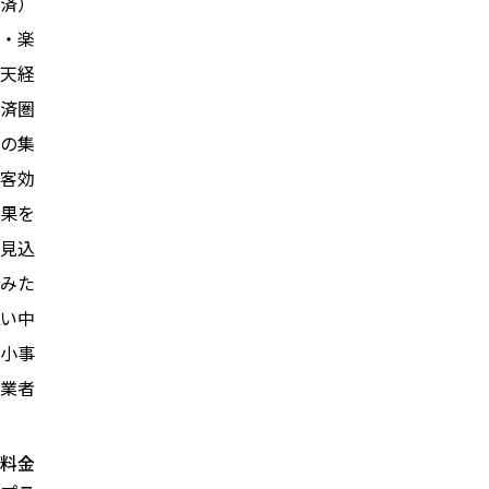
済）
・楽
天経
済圏
の集
客効
果を
見込
みた
い中
小事
業者
料金