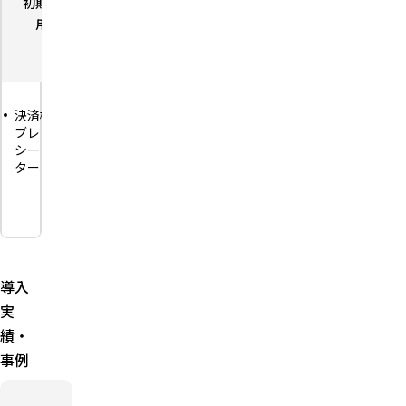
初期費
－
初期費
－
ザー
ユー
－
用
用
数
ザー
初期
－
数
費用
初期
－
費用
決済機能・タ
Wi-Fi等に接
ブレット・レ
続したスマホ
スマホ／
シートプリン
／タブレット
中小事業
タブレッ
ター・通信機
に接続して使
者向けの
トにアプ
能を1台に搭
うカードリー
決済手数
リをダウ
載した一体型
ダー型端末
料引き下
ンロード
端末
げプラン
既存のスマホ
するだけ
（2024年
モバイル通信
／タブレット
で利用可
12月2日
（4G
を活かして導
能（端末
提供開
LTE）・Wi-Fi
入できる
不要）
導入
始）
の両方に対応
新規加盟店向
初期費
実
した可搬型
スタン
けに決済手数
用・維持
ダードプ
QRコード・
料2.20%〜の
費・月額
績・
ランは月
クレジット
案内あり
固定費が
事例
額費用あ
カード（タッ
0円
りで楽天
チ決済含
QRコー
ペイ・ク
む）・電子マ