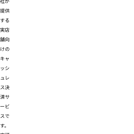
社が
提供
する
実店
舗向
けの
キャ
ッシ
ュレ
ス決
済サ
ービ
スで
す。