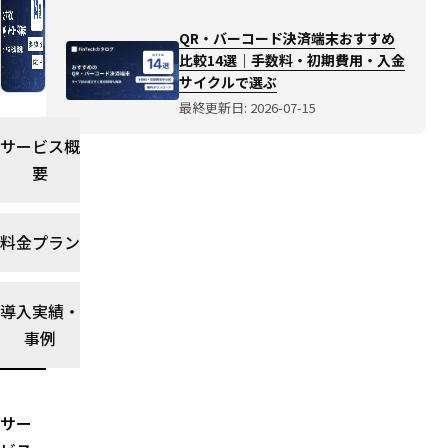
較14
選｜
QR・バーコード決済端末おすすめ
手数
比較14選｜手数料・初期費用・入金
料・
サイクルで選ぶ
初期
最終更新日: 2026-07-15
費
用・
サービス概
入金
要
サイ
クル
で選
料金プラン
ぶ
選び
方ガ
導入実績・
イド
事例
を読
む→
サー