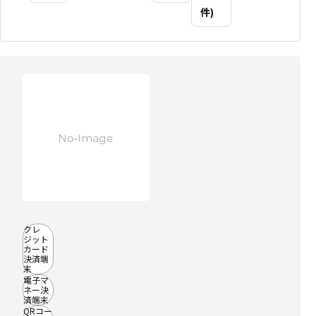
件)
クレ
ジット
カード
決済端
末
電子マ
ネー決
済端末
QRコー