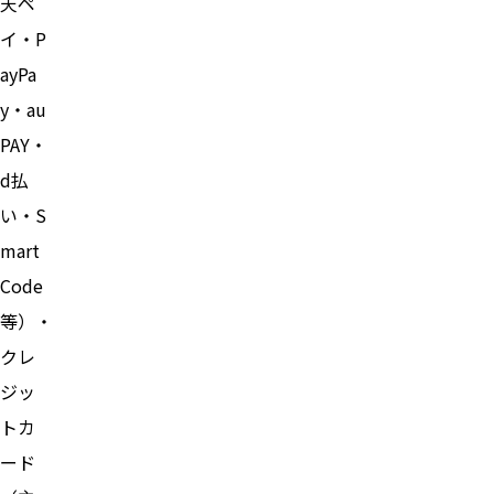
天ペ
イ・P
ayPa
y・au
PAY・
d払
い・S
mart
Code
等）・
クレ
ジッ
トカ
ード