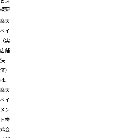
ビス
概要
楽天
ペイ
（実
店舗
決
済）
は、
楽天
ペイ
メン
ト株
式会