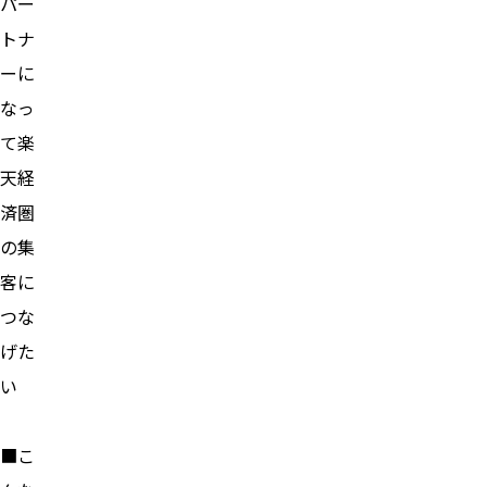
パー
トナ
ーに
なっ
て楽
天経
済圏
の集
客に
つな
げた
い
■こ