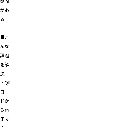
期間
があ
る
■こ
んな
課題
を解
決
・QR
コー
ドか
ら電
子マ