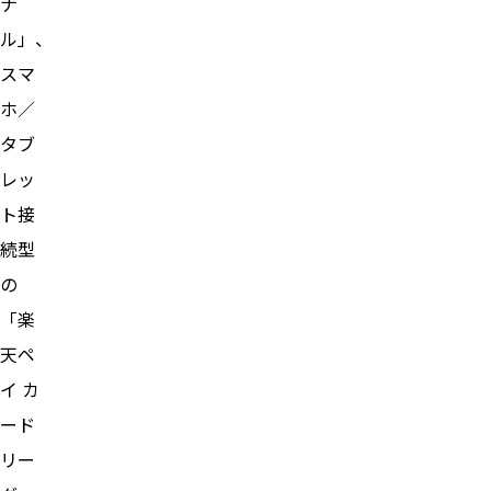
ナ
ル」、
スマ
ホ／
タブ
レッ
ト接
続型
の
「楽
天ペ
イ カ
ード
リー