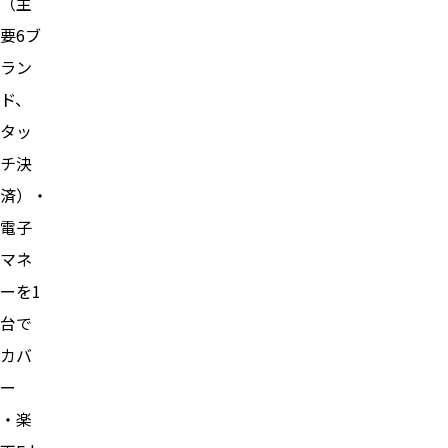
（主
要6ブ
ラン
ド、
タッ
チ決
済）・
電子
マネ
ーを1
台で
カバ
ー
・楽