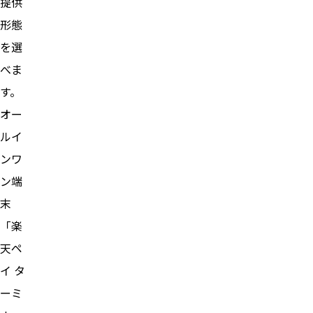
提供
形態
を選
べま
す。
オー
ルイ
ンワ
ン端
末
「楽
天ペ
イ タ
ーミ