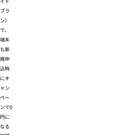
イト
プラ
ン）
で、
端末
も新
規申
込時
にキ
ャン
ペー
ンで0
円に
なる