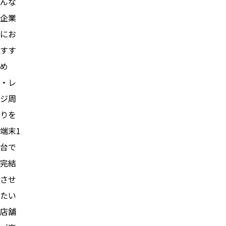
んな
企業
にお
すす
め
・レ
ジ周
りを
端末1
台で
完結
させ
たい
店舗