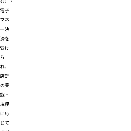
む）・
電子
マネ
ー決
済を
受け
ら
れ、
店舗
の業
態・
規模
に応
じて