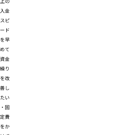
上の
入金
スピ
ード
を早
めて
資金
繰り
を改
善し
たい
・固
定費
をか