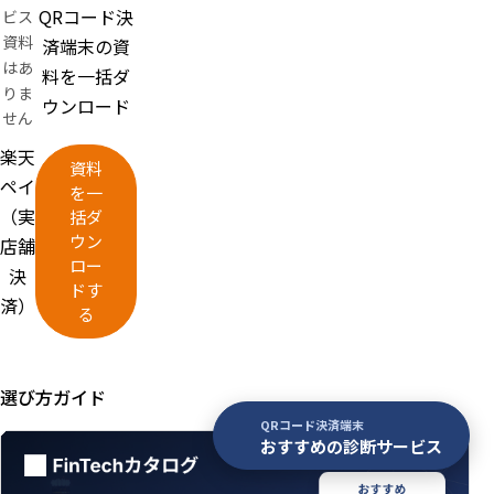
QRコード決
ビス
資料
済端末の資
はあ
料を一括ダ
りま
ウンロード
せん
楽天
資料
ペイ
を一
（実
括ダ
ウン
店舗
ロー
決
ドす
済）
る
選び方ガイド
QRコード決済端末
おすすめの診断サービス