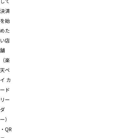
して
決済
を始
めた
い店
舗
（楽
天ペ
イ カ
ード
リー
ダ
ー）
・QR