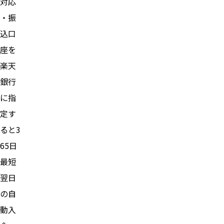
対応
・振
込口
座を
楽天
銀行
に指
定す
ると3
65日
最短
翌日
の自
動入