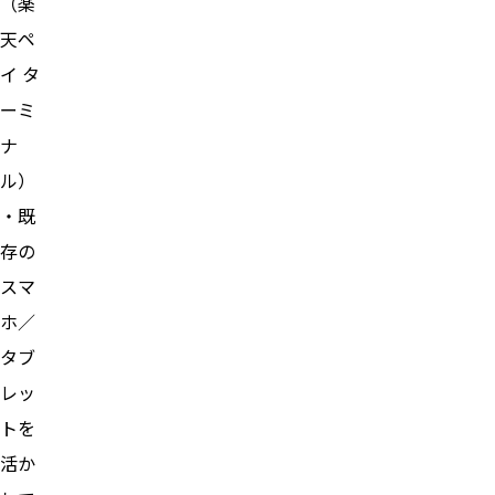
（楽
天ペ
イ タ
ーミ
ナ
ル）
・既
存の
スマ
ホ／
タブ
レッ
トを
活か