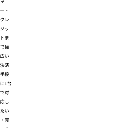
ネ
ー・
クレ
ジッ
トま
で幅
広い
決済
手段
に1台
で対
応し
たい
・売