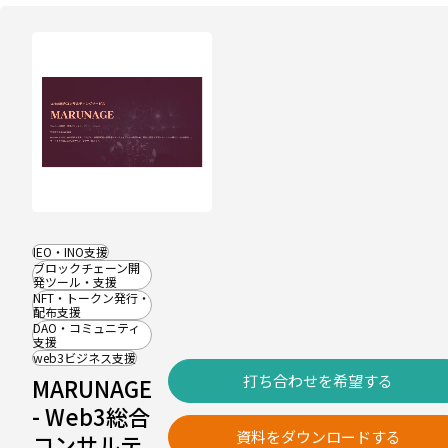
IEO・INO支援
ブロックチェーン開
発ツール・支援
NFT・トークン発行・
配布支援
DAO・コミュニティ
支援
web3ビジネス支援
打ち合わせを希望する
MARUNAGE
- Web3総合
資料をダウンロードする
コンサルテ