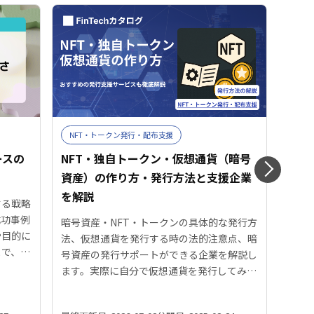
NFT・トークン発行・配布支援
we
ースの
NFT・独自トークン・仮想通貨（暗号
メタ
資産）の作り方・発行方法と支援企業
一覧
を解説
する戦略
メタ
成功事例
解説
暗号資産・NFT・トークンの具体的な発行方
や目的に
介し
法、仮想通貨を発行する時の法的注意点、暗
まで、実
によ
号資産の発行サポートができる企業を解説し
課題を抱
える
ます。実際に自分で仮想通貨を発行してみる
ティング
最近
ことで、仮想通貨の理解が深まるでしょう。
スイベン
ォー
これから仮想通貨を調べていくという初心者