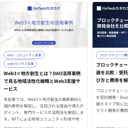
DAO・コミュニティ支援
ブロックチェーン開
ブロックチェー
web3ビジネス支援
選を比較｜受託
Web3×地方創生とは？DAO活用事例
び方と費用を
で見る地域活性化戦略とWeb3支援サ
ービス
ブロックチェーン
を受託開発・Ba
本記事では、Web3×地方創生の最新動向と
援のタイプ別に比
国内事例を解説し、注目される理由や導入の
ラクト開発の費用
ポイント、専門サービスの活用法を解説しま
形態、目的別の
す。NFTによる地域コミュニティ形成や地方
開発パートナー
創生DAO事例を紹介し、成功のポイントと導