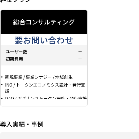
総合コンサルティング
要お問い合わせ
ユーザー数
－
初期費用
－
新規事業 / 事業シナジー / 地域創生
INO / トークンエコノミクス設計・発行支
援
DAO / ガバナンストークン設計・発行支援
現実資産（RWA）の設計・発行支援
その他アイデア壁打ち、ご相談等
導入実績・事例