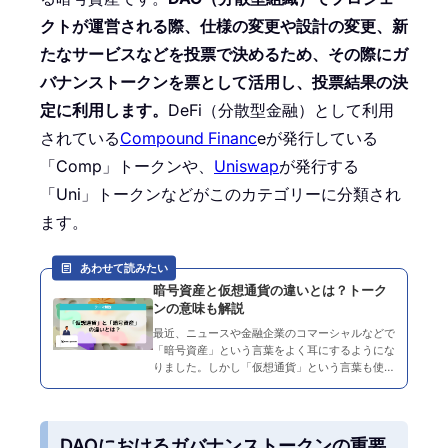
クトが運営される際、仕様の変更や設計の変更、新
たなサービスなどを投票で決めるため、その際にガ
バナンストークンを票として活用し、投票結果の決
定に利用します。
DeFi（分散型金融）として利用
されている
Compound Financ
eが発行している
「Comp」トークンや、
Uniswap
が発行する
「Uni」トークンなどがこのカテゴリーに分類され
ます。
あわせて読みたい
暗号資産と仮想通貨の違いとは？トーク
ンの意味も解説
最近、ニュースや金融企業のコマーシャルなどで
「暗号資産」という言葉をよく耳にするようにな
りました。しかし「仮想通貨」という言葉も使わ
れることがあるため、両者の違いについて疑問に
思っている方やあやふやになっている方もいるで
しょう。 そこでこの…
DAOにおけるガバナンストークンの重要