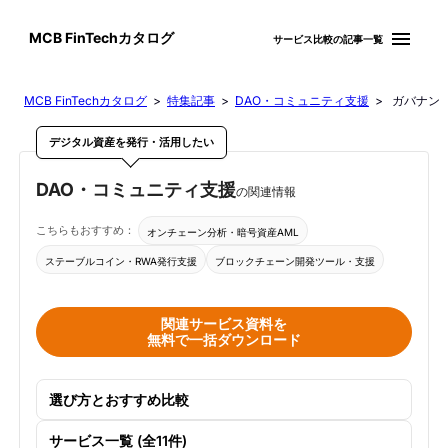
menu
MCB FinTechカタログ
サービス比較の記事一覧
MCB FinTechカタログ
>
特集記事
>
DAO・コミュニティ支援
> ガバナン
デジタル資産を発行・活用したい
DAO・コミュニティ支援
の関連情報
こちらもおすすめ：
オンチェーン分析・暗号資産AML
ステーブルコイン・RWA発行支援
ブロックチェーン開発ツール・支援
関連サービス資料を
無料で一括ダウンロード
選び方とおすすめ比較
サービス一覧 (全11件)