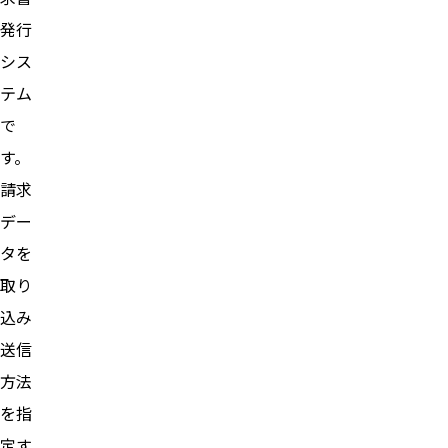
発行
シス
テム
で
す。
請求
デー
タを
取り
込み
送信
方法
を指
定す