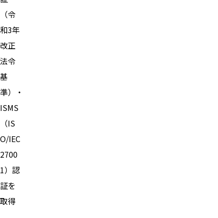
（令
和3年
改正
法令
基
準）・
ISMS
（IS
O/IEC
2700
1）認
証を
取得