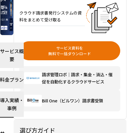
22
選｜
クラウド請求書発行システムの資
タイ
料をまとめて受け取る
プ別
の選
び方
とイ
サービス資料を
ンボ
サービス概
無料で一括ダウンロード
イ
要
ス・
電帳
請求管理ロボ｜請求・集金・消込・催
法対
料金プラン
促を自動化するクラウドサービス
応を
解説
選び
導入実績・
Bill One（ビルワン）請求書受領
方ガ
事例
イド
を読
む→
選び方ガイド