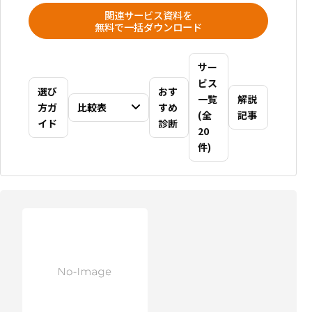
関連サービス資料を
無料で一括ダウンロード
サー
ビス
選び
おす
一覧
解説
方ガ
比較表
すめ
(全
記事
イド
診断
20
件)