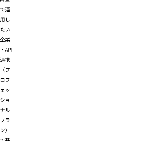
で運
用し
たい
企業
・API
連携
（プ
ロフ
ェッ
ショ
ナル
プラ
ン）
で基