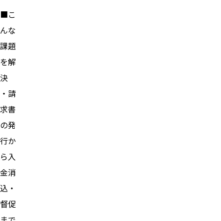
■こ
んな
課題
を解
決
・請
求書
の発
行か
ら入
金消
込・
督促
まで