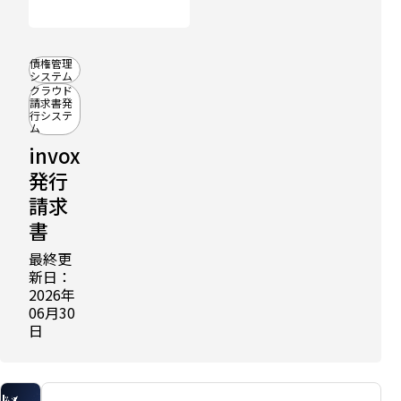
債権管理
システム
クラウド
請求書発
行システ
比
ム
較
記
invox
事
発行
に
掲
請求
載
書
中
請求
最終更
書発
新日：
行シ
2026年
ステ
06月30
ムお
日
すす
め比
較