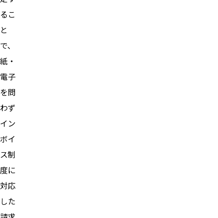
るこ
と
で、
紙・
電子
を問
わず
イン
ボイ
ス制
度に
対応
した
請求