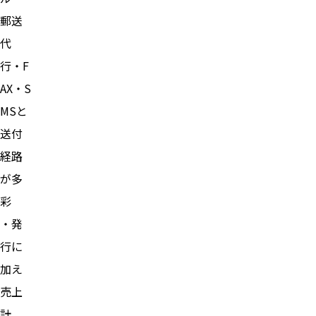
郵送
代
行・F
AX・S
MSと
送付
経路
が多
彩
・発
行に
加え
売上
計