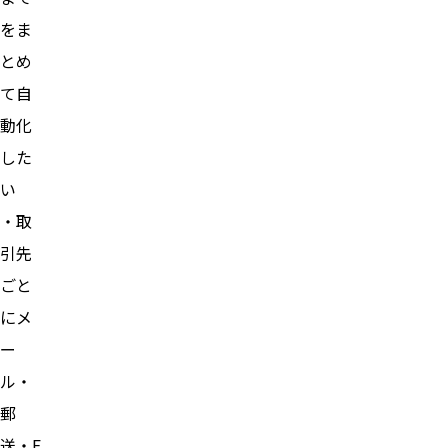
をま
とめ
て自
動化
した
い
・取
引先
ごと
にメ
ー
ル・
郵
送・F