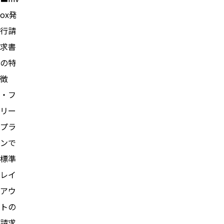
ox発
行請
求書
の特
徴
・フ
リー
プラ
ンで
標準
レイ
アウ
トの
請求