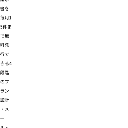
書を
毎月1
5件ま
で無
料発
行で
きる4
段階
のプ
ラン
設計
・メ
ー
ル・