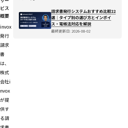
サー
ビス
請求書発行システムおすすめ比較22
概要
選｜タイプ別の選び方とインボイ
ス・電帳法対応を解説
invox
最終更新日: 2026-08-02
発行
請求
書
は、
株式
会社i
nvox
が提
供す
る請
求書