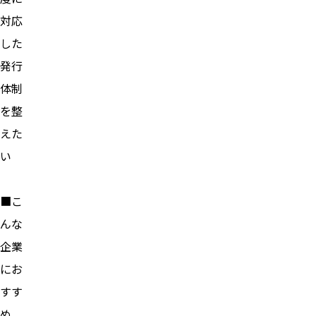
対応
した
発行
体制
を整
えた
い
■こ
んな
企業
にお
すす
め