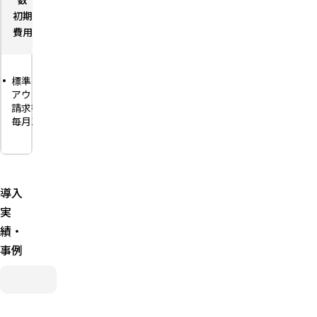
数
数
ザー数
初期
－
初期
－
初期
－
初期費
－
費用
費用
費用
用
標準レイ
発行は1件
入金消込
API連携に対
アウトの
50円（税
（1件50円
応（プロ
請求書を
抜）の従
の従量）
フェッショナ
毎月15件
量課金
に対応
ルプランの
まで発行
み）
郵送代行
売上計
メール送
（白黒172
上・督
発行件数の多
付15件ま
円〜／カ
促・計上
い企業向けの
で無料、
ラー190
処理の自
上位プラン
導入
入金消
円〜）・
動化
込・オン
実
FAX・SMS
ラインバ
送付に対
績・
ンク連携
応
に対応
事例