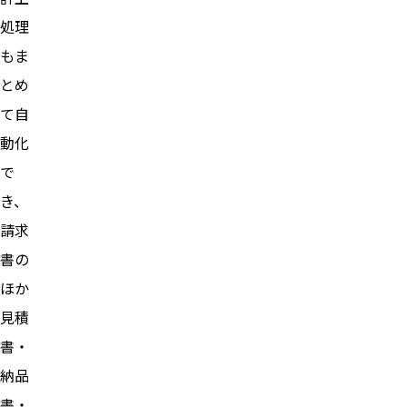
処理
もま
とめ
て自
動化
で
き、
請求
書の
ほか
見積
書・
納品
書・