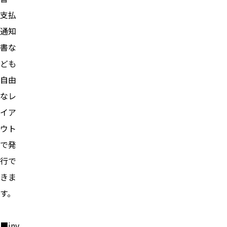
支払
通知
書な
ども
自由
なレ
イア
ウト
で発
行で
きま
す。
■inv