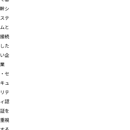
幹シ
ステ
ムと
接続
した
い企
業
・セ
キュ
リテ
ィ認
証を
重視
する