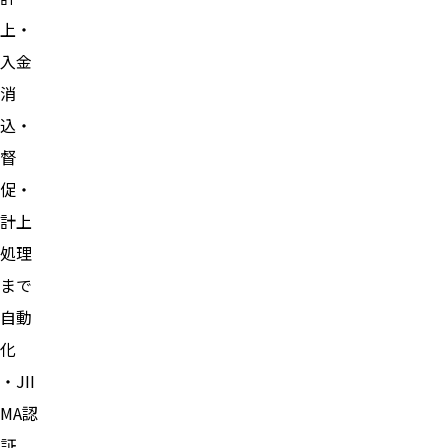
上・
入金
消
込・
督
促・
計上
処理
まで
自動
化
・JII
MA認
証