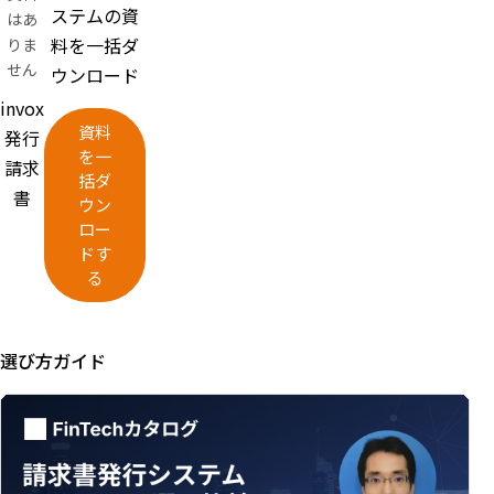
ステムの資
はあ
料を一括ダ
りま
せん
ウンロード
invox
資料
発行
を一
請求
括ダ
書
ウン
ロー
ドす
る
選び方ガイド