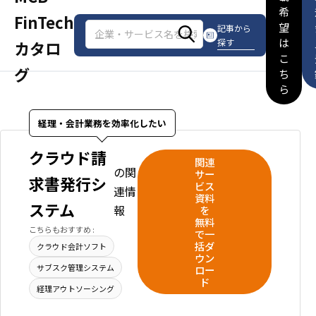
希
FinTech
望
記事から
は
探す
カタロ
こ
グ
ち
ら
経理・会計業務を効率化したい
クラウド請
関連
の関
サー
求書発行シ
ビス
連情
資料
ステム
報
を
無料
こちらもおすすめ :
で一
括ダ
クラウド会計ソフト
ウン
サブスク管理システム
ロー
ド
経理アウトソーシング