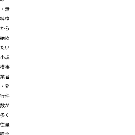
・無
料枠
から
始め
たい
小規
模事
業者
・発
行件
数が
多く
従量
課金