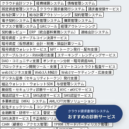
クラウド会計ソフト
経費精算システム
債権管理システム
固定資産管理システム
クラウド請求書発行システム
請求書受領サービス
給与計算ソフト
給与計算アウトソーシング
契約管理システム
電子契約システム
販売管理システム
購買管理システム
サブスク管理システム
GRCツール
経理アウトソーシング
契約書レビュー
ERP（統合基幹業務システム）
連結会計システム
暗号資産・ステーブルコイン決済サービス
暗号資産（仮想通貨）会計・税務・損益計算ツール
暗号資産ウォレットサービス
NFT・トークン発行・配布支援
ステーブルコイン・RWA発行支援
ステーキング・レンディングサービス
DAO・コミュニティ支援
オンチェーン分析・暗号資産AML
ブロックチェーン開発ツール・支援
スマートコントラクト監査サービス
web3ビジネス支援
Web3人材紹介
Web3マーケティング・広告支援
デジタル証券（セキュリティトークン）発行支援
組込ウォレット・ウォレットSDK
与信管理システム
脆弱性・セキュリティ診断サービス
KYC・eKYCサービス
電話認証サービス
SMS送信サービス
SMS認証サービス
多要素認証（MFA）システム
AML/CFT対策ソリューション
反社チェックツール
コンプライアンス支援サービス
クラウド請求書発行システム
金融教育・研修サービス
督促・売掛金回収代行
CPaaS（通信機能API）
おすすめの診断サービス
SMS決済サービス
不正検知ソリューション
CIAM（顧客ID・アクセス管理）
TPRM（サードパーティリスク管理）