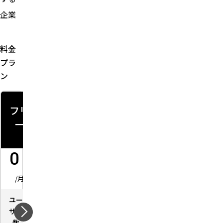
企業
料金
プラ
ン
フリ
ミニマ
ベーシ
プロフェ
ー
ム
ック
ッショナ
ル
1,980
9,800
0
円
29,800
円
円
/月
円
/月
/月
ユー
－
/月
ユー
－
ユー
－
ザー
ザー
ザー
ユー
－
数