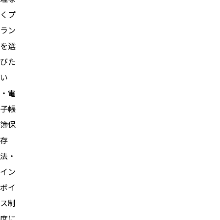
くプ
ラン
を選
びた
い
・電
子帳
簿保
存
法・
イン
ボイ
ス制
度に