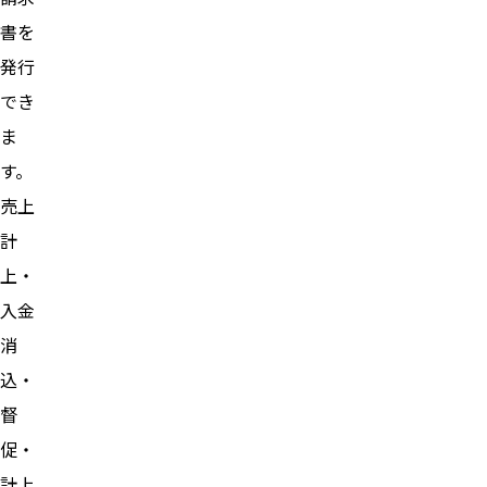
書を
発行
でき
ま
す。
売上
計
上・
入金
消
込・
督
促・
計上