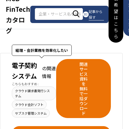
希
FinTech
望
記事から
は
探す
カタロ
こ
グ
ち
ら
経理・会計業務を効率化したい
電子契約
関連
の関連
サー
ビス
システム
情報
資料
を
こちらもおすすめ :
無料
クラウド請求書発行シス
で一
テム
括ダ
ウン
クラウド会計ソフト
ロー
ド
サブスク管理システム