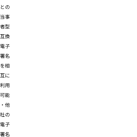
との
当事
者型
互換
電子
署名
を相
互に
利用
可能
・他
社の
電子
署名