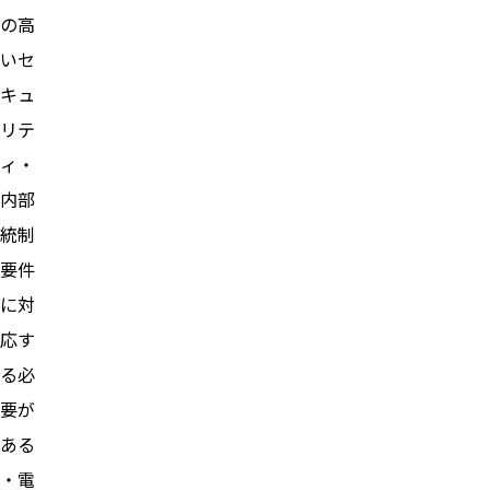
の高
いセ
キュ
リテ
ィ・
内部
統制
要件
に対
応す
る必
要が
ある
・電