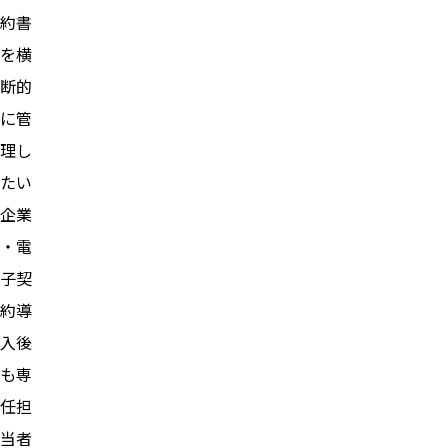
約書
を横
断的
に管
理し
たい
企業
・電
子契
約導
入後
も専
任担
当者