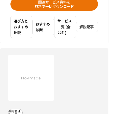
関連サービス資料を
無料で一括ダウンロード
選び方と
サービス
おすすめ
おすすめ
一覧 (全
解説記事
診断
比較
22件)
比
較
記
事
に
掲
載
中
電
子
契
契約管理
約