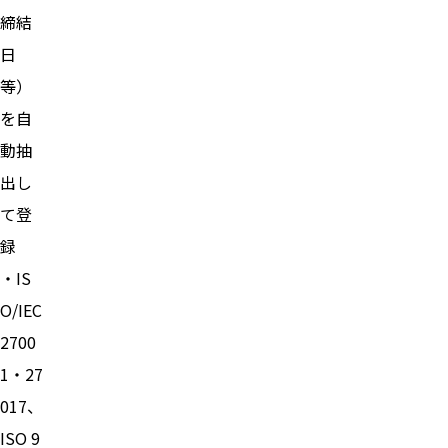
締結
日
等）
を自
動抽
出し
て登
録
・IS
O/IEC
2700
1・27
017、
ISO 9