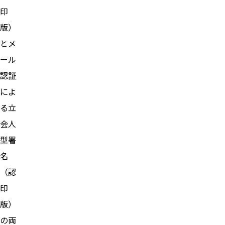
印
版）
とメ
ール
認証
によ
る立
会人
型署
名
（認
印
版）
の両