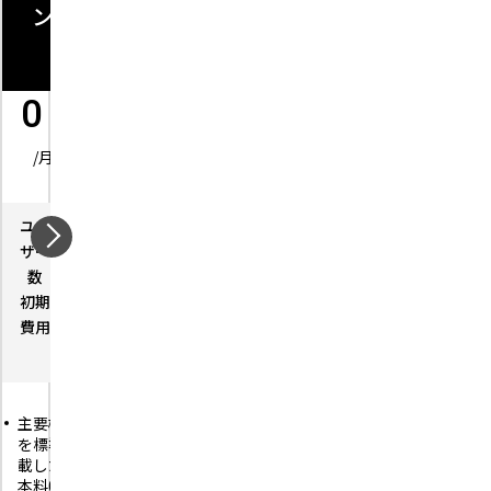
ン
行（当
ン
ン
事者型
オプシ
10,000
20,000
0
ョン）
円
円
円
/月
8,000
/月
/月
円
ユー
－
ユー
－
ザー
/年
ユー
－
ザー数
数
ザー数
初
500,000
ユー
－
初期
0
初期費
－
期
円
ザー
費用
円
用
費
数
用
初期
－
費用
主要機能
月額基本料
初期費用
を標準搭
20,000円に加
1署名者に
500,000円、
載した基
え1通あたり
つき年間
月額10,000円
本料0
40円