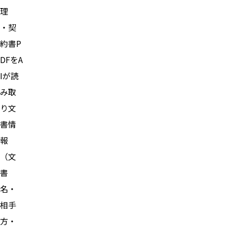
理
・契
約書P
DFをA
Iが読
み取
り文
書情
報
（文
書
名・
相手
方・