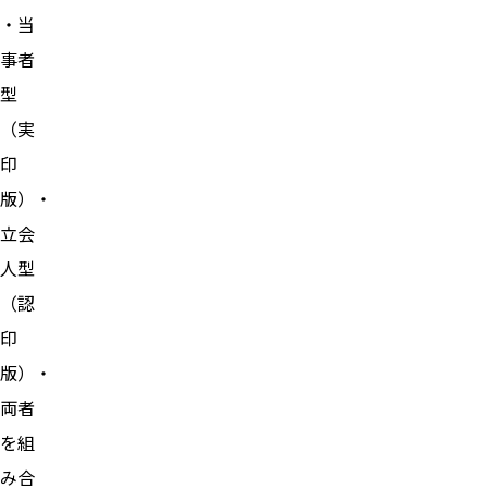
・当
事者
型
（実
印
版）・
立会
人型
（認
印
版）・
両者
を組
み合