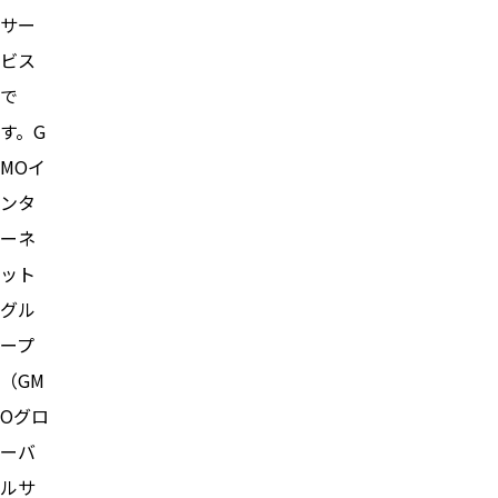
サー
ビス
で
す。G
MOイ
ンタ
ーネ
ット
グル
ープ
（GM
Oグロ
ーバ
ルサ