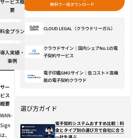
サービス概
選
無料で一括ダウンロード
要
び
方
で
CLOUD LEGAL（クラウドリーガル）
料金プラン
自
社
に
クラウドサイン｜国内シェアNo.1の電
導入実績・
合
子契約サービス
事例
う
一
電子印鑑GMOサイン｜低コスト×高機
社
能の電子契約クラウド
を
サー
選
ビス
ぶ
選び
概要
選び方ガイド
方ガ
WAN-
イド
を読
電子契約システムおすすめ比較｜料
Sign
む→
金とタイプ別の選び方で自社に合う
は、
一社を選ぶ