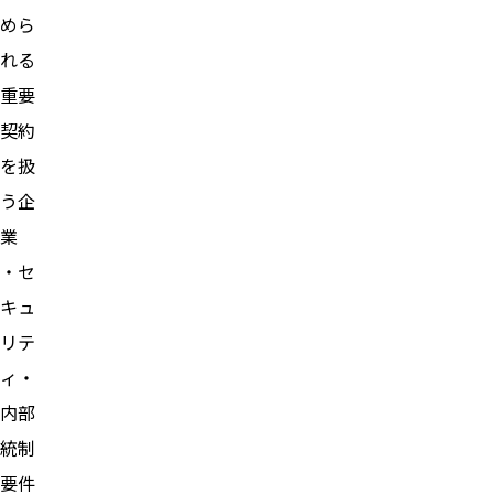
めら
れる
重要
契約
を扱
う企
業
・セ
キュ
リテ
ィ・
内部
統制
要件