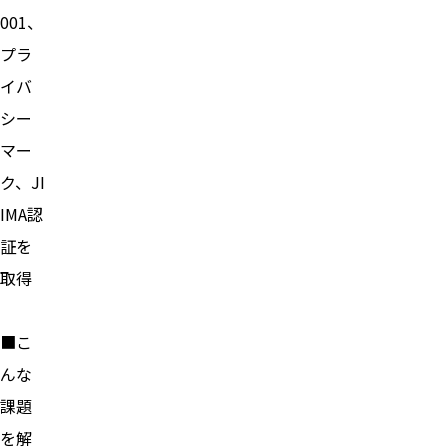
001、
プラ
イバ
シー
マー
ク、JI
IMA認
証を
取得
■こ
んな
課題
を解