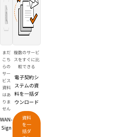
後5,000
件ごとに
月額
10,000円
アカウン
ト取得
後、無料
プランで
主要機能
まだ
複数のサービ
を試用可
こち
スをすぐに比
能
らの
較できる
サー
電子契約シ
ビス
ステムの資
資料
料を一括ダ
はあ
ウンロード
りま
せん
資料
WAN-
を一
Sign
括ダ