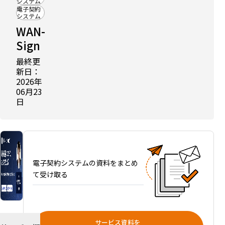
システム
電子契約
シ
システム
ス
WAN-
テ
Sign
ム
お
最終更
す
新日：
2026年
す
06月23
め
日
比
較
｜
料
金
と
電子契約システムの資料をまとめ
タ
て受け取る
イ
プ
別
の
サービス資料を