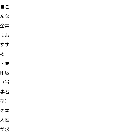
■こ
んな
企業
にお
すす
め
・実
印版
（当
事者
型）
の本
人性
が求