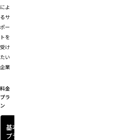
によ
るサ
ポー
トを
受け
たい
企業
料金
プラ
ン
基本
電子証
SMS送信
API連携
プラ
明書発
オプショ
オプショ