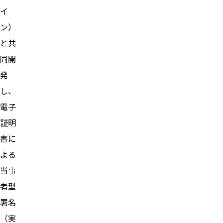
イ
ン）
と共
同開
発
し、
電子
証明
書に
よる
当事
者型
署名
（実