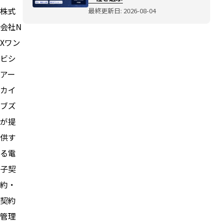
株式
最終更新日: 2026-08-04
会社N
Xワン
ビシ
アー
カイ
ブズ
が提
供す
る電
子契
約・
契約
管理