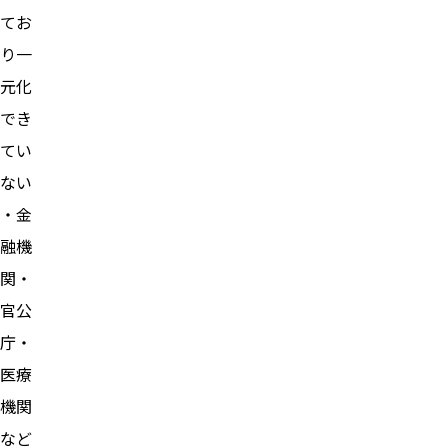
てお
り一
元化
でき
てい
ない
・金
融機
関・
官公
庁・
医療
機関
など