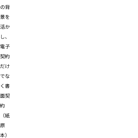
の背
景を
活か
し、
電子
契約
だけ
でな
く書
面契
約
（紙
原
本）