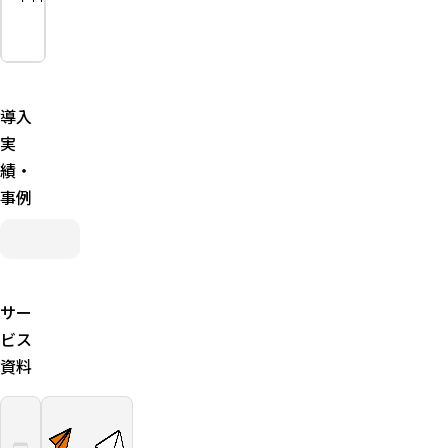
8,000円
円・従量
自社の基幹シ
SMSによる契
電子認証
課金型の
ステム・業務
約締結時の通
局が本人
プラン
システムとの
知・本人確認
確認のう
連携に対応
当事者型
に利用
え発行す
（実印
SAML連携オ
る電子証
導入
版）締結
プションは初
明書によ
は月3件
期費用
実
る署名
まで無
100,000円で
績・
料、以降
別途提供
300円/件
事例
立会人型
（認印
版）送信
は月10件
まで無
サー
料、以降
100円/件
ビス
電子デー
資料
タ管理料
は累計10
件まで無
料、その