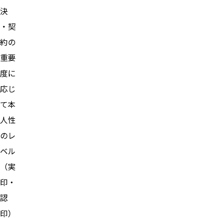
決
・契
約の
重要
度に
応じ
て本
人性
のレ
ベル
（実
印・
認
印）