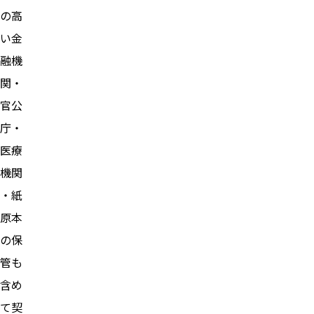
の高
い金
融機
関・
官公
庁・
医療
機関
・紙
原本
の保
管も
含め
て契