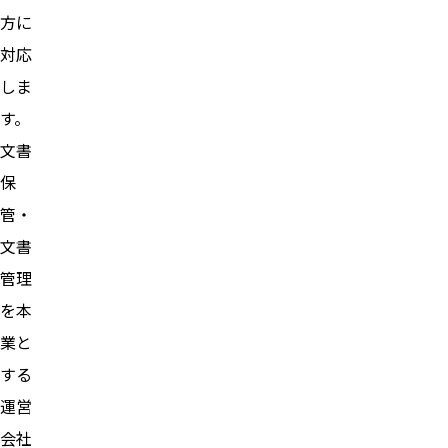
方に
対応
しま
す。
文書
保
管・
文書
管理
を本
業と
する
運営
会社