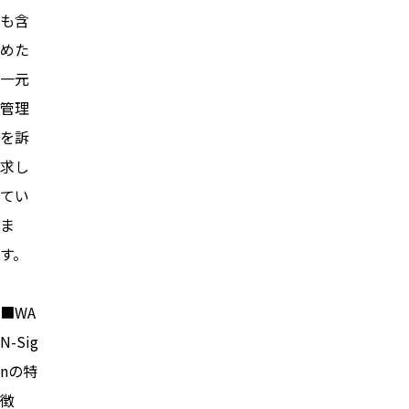
も含
めた
一元
管理
を訴
求し
てい
ま
す。
■WA
N-Sig
nの特
徴