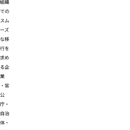
組織
での
スム
ーズ
な移
行を
求め
る企
業
・官
公
庁・
自治
体・