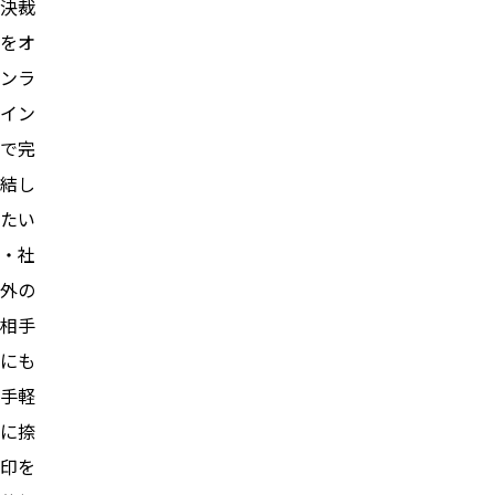
決裁
をオ
ンラ
イン
で完
結し
たい
・社
外の
相手
にも
手軽
に捺
印を