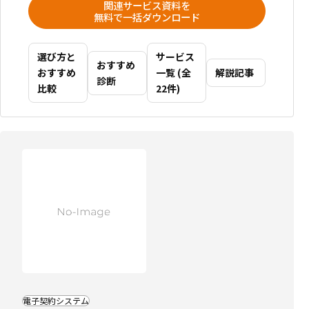
関連サービス資料を
無料で一括ダウンロード
選び方と
サービス
おすすめ
おすすめ
一覧 (全
解説記事
診断
比較
22件)
比
較
記
事
に
掲
載
中
電
子
契
約
シ
電子契約システム
ス