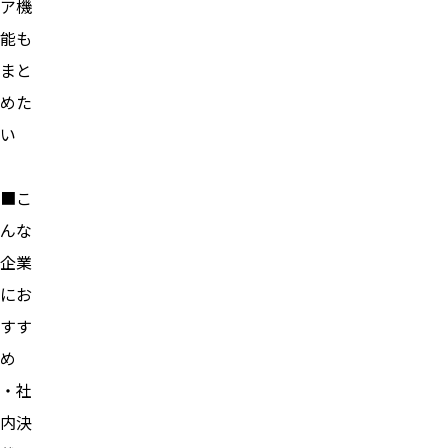
ア機
能も
まと
めた
い
■こ
んな
企業
にお
すす
め
・社
内決