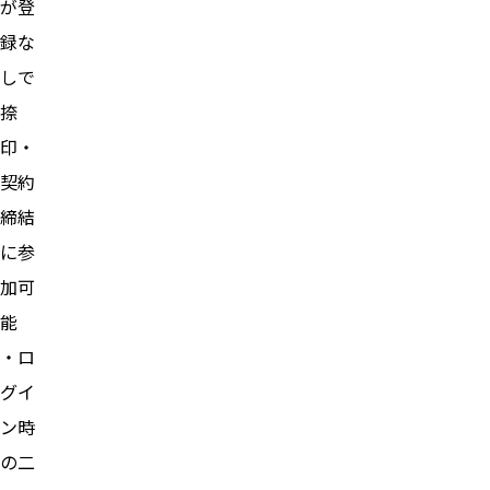
が登
録な
しで
捺
印・
契約
締結
に参
加可
能
・ロ
グイ
ン時
の二