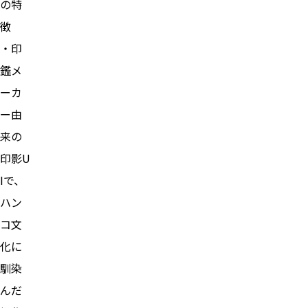
の特
徴
・印
鑑メ
ーカ
ー由
来の
印影U
Iで、
ハン
コ文
化に
馴染
んだ