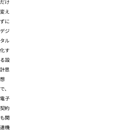
だけ
変え
ずに
デジ
タル
化す
る設
計思
想
で、
電子
契約
も関
連機