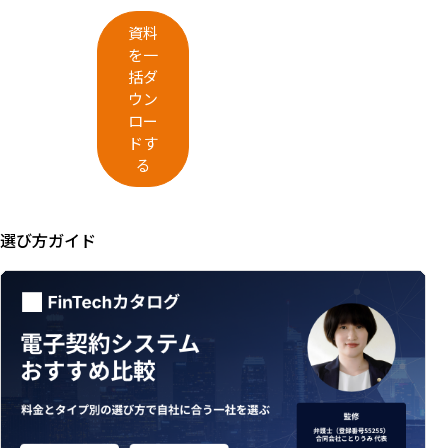
資料
を一
括ダ
ウン
ロー
ドす
る
選び方ガイド