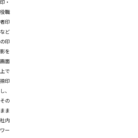
印・
役職
者印
など
の印
影を
画面
上で
捺印
し、
その
まま
社内
ワー