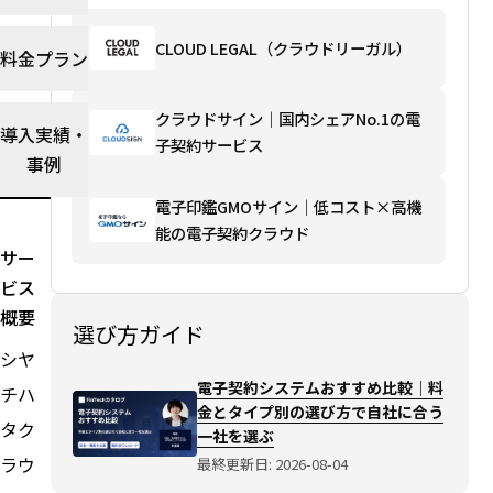
方
で
CLOUD LEGAL（クラウドリーガル）
料金プラン
自
社
に
クラウドサイン｜国内シェアNo.1の電
導入実績・
合
子契約サービス
事例
う
一
電子印鑑GMOサイン｜低コスト×高機
社
能の電子契約クラウド
を
サー
選
ビス
ぶ
選び
概要
選び方ガイド
方ガ
シヤ
イド
を読
電子契約システムおすすめ比較｜料
チハ
む→
金とタイプ別の選び方で自社に合う
タク
一社を選ぶ
ラウ
最終更新日: 2026-08-04