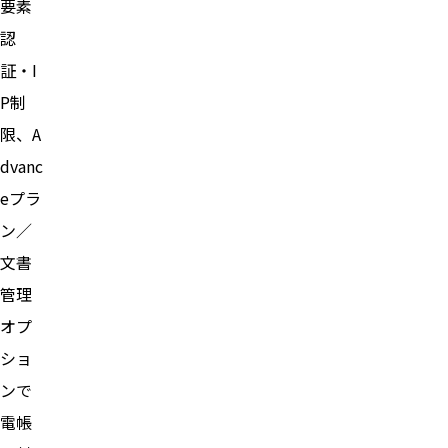
要素
認
証・I
P制
限、A
dvanc
eプラ
ン／
文書
管理
オプ
ショ
ンで
電帳