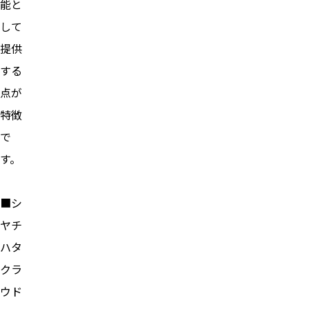
能と
して
提供
する
点が
特徴
で
す。
■シ
ヤチ
ハタ
クラ
ウド