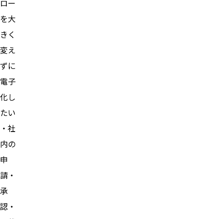
ロー
を大
きく
変え
ずに
電子
化し
たい
・社
内の
申
請・
承
認・