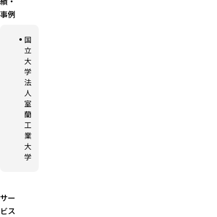
績・
回覧・承
営業管理
事例
認ワーク
フローの
基本機能
国
立
大
学
法
人
室
蘭
工
業
大
学
サー
ビス