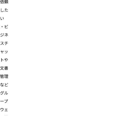
依頼
した
い
・ビ
ジネ
スチ
ャッ
トや
文書
管理
など
グル
ープ
ウェ