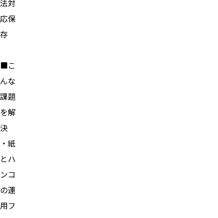
法対
応保
存
■こ
んな
課題
を解
決
・紙
とハ
ンコ
の運
用フ