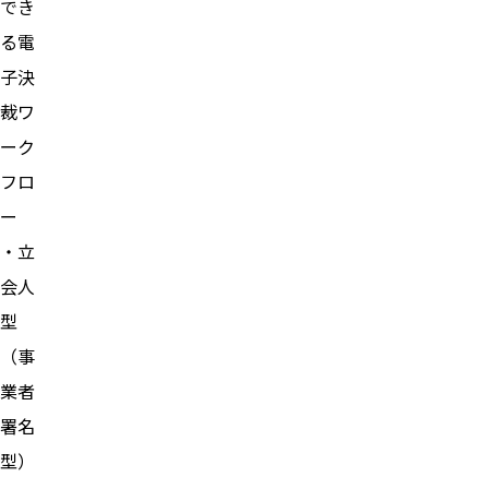
でき
る電
子決
裁ワ
ーク
フロ
ー
・立
会人
型
（事
業者
署名
型）