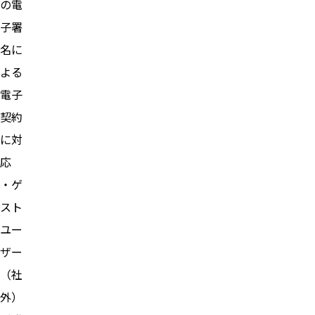
の電
子署
名に
よる
電子
契約
に対
応
・ゲ
スト
ユー
ザー
（社
外）