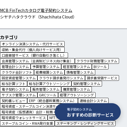
MCB FinTechカタログ
電子契約システム
シヤチハタクラウド（Shachihata Cloud）
カテゴリ
オンライン決済システム・代行サービス
収納・集金代行（個人向けサービス用）
口座振替サービス（銀行自動引き落とし）
会員管理システム（会員制ビジネス向け集金）
クラウド財務管理システム
管理会計システム
予算管理システム
経営管理システム
BIツール
クラウド会計ソフト
経費精算システム
債権管理システム
固定資産管理システム
クラウド請求書発行システム
請求書受領サービス
給与計算ソフト
給与計算アウトソーシング
契約管理システム
電子契約システム
販売管理システム
購買管理システム
サブスク管理システム
GRCツール
経理アウトソーシング
契約書レビュー
ERP（統合基幹業務システム）
連結会計システム
暗号資産・ステーブルコイン決済サービス
電子契約システム
暗号資産（仮想通貨）会計・税務・損益計算ツール
おすすめの診断サービス
暗号資産ウォレットサービス
NFT・トークン発行・配布支援
ステーブルコイン・RWA発行支援
ステーキング・レンディングサービス