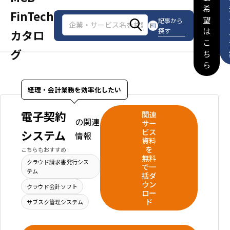
希
FinTech
望
記事から
は
探す
カタロ
こ
グ
ち
ら
経理・会計業務を効率化したい
電子契約
関連
の関連
サー
ビス
システム
情報
資料
を
こちらもおすすめ :
無料
クラウド請求書発行シス
で一
テム
括ダ
ウン
クラウド会計ソフト
ロー
ド
サブスク管理システム