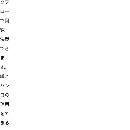
クフ
ロー
で回
覧・
決裁
でき
ま
す。
紙と
ハン
コの
運用
をで
きる