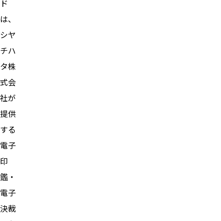
ド
は、
シヤ
チハ
タ株
式会
社が
提供
する
電子
印
鑑・
電子
決裁