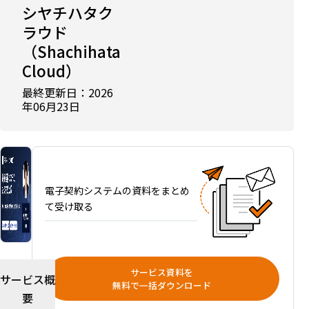
シヤチハタク
テ
ラウド
ム
お
（Shachihata
す
Cloud）
す
最終更新日：2026
め
年06月23日
比
較
｜
料
金
と
電子契約システムの資料をまとめ
タ
て受け取る
イ
プ
別
の
サービス資料を
サービス概
選
無料で一括ダウンロード
要
び