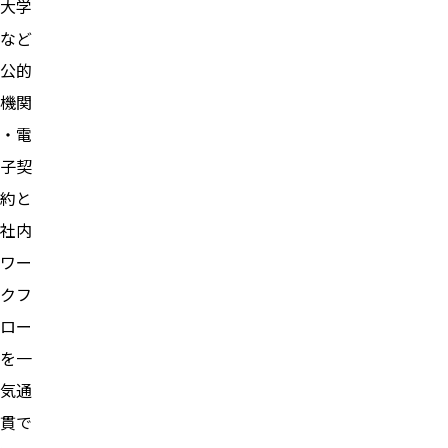
大学
など
公的
機関
・電
子契
約と
社内
ワー
クフ
ロー
を一
気通
貫で