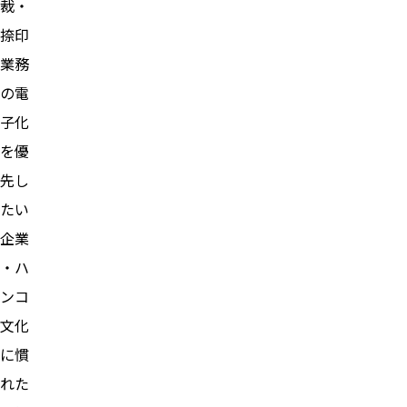
裁・
捺印
業務
の電
子化
を優
先し
たい
企業
・ハ
ンコ
文化
に慣
れた