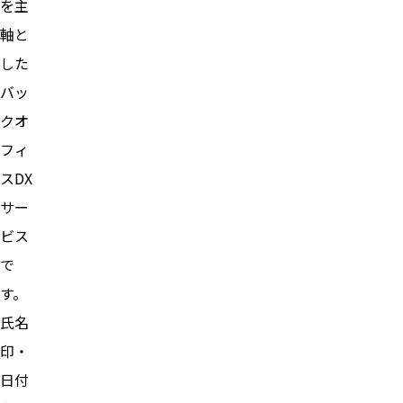
を主
軸と
した
バッ
クオ
フィ
スDX
サー
ビス
で
す。
氏名
印・
日付