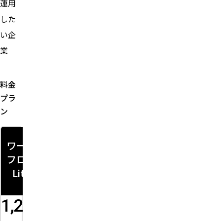
運用
した
い企
業
料金
プラ
ン
ワーク
ワーク
ワーク
グルー
フロー
フロー
フロー
プウェ
Lite
Stand
Advan
ア
ard
ce
1,200
1,500
3,200
4,000