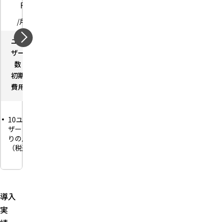
円
円
円
円
/月
/月
/月
/月
ユー
－
ユー
－
ユー
－
ユー
－
ザー
ザー
ザー
ザー
数
数
数
数
初期
－
初期
－
初期
－
初期
－
費用
費用
費用
費用
10ユー
10ユー
10ユー
10ユー
ザーあた
ザーあた
ザーあた
ザーあた
りの月額
りの月額
りの月額
りの月額
（税込
（税込
（税込
（税込
1,320
1,650
3,520
4,400
円〜）、
円〜）
円〜）
円〜）
契約期間1
ビジネス
電子帳簿
年・自動
チャッ
保存法対
更新
導入
ト・文書
応の電子
印影捺
管理・経
実
保存に対
印・社内
費申請・
応