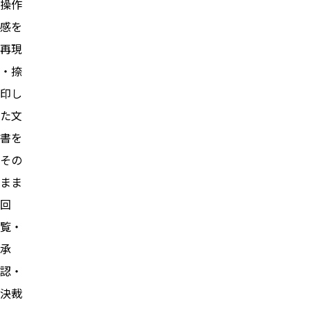
操作
感を
再現
・捺
印し
た文
書を
その
まま
回
覧・
承
認・
決裁