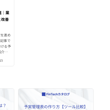
選｜業
と改善
定を進め
本記事で
おける予
紹介。
整理して
15
に合うシ