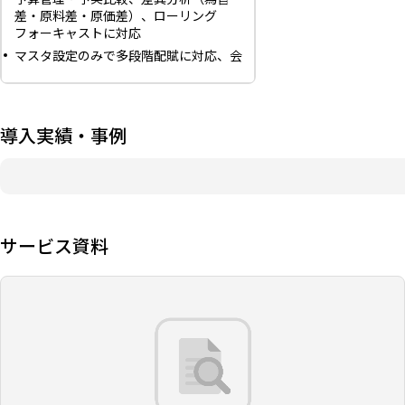
差・原料差・原価差）、ローリング
フォーキャストに対応
マスタ設定のみで多段階配賦に対応、会
社間・セグメント間取引消去の連結処理
を標準搭載
経営管理レポート90種を標準搭載し、最
短1週間で利用開始できる導入レスパッ
導入実績・事例
ケージ
サービス資料