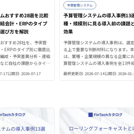
予算管理システム
ムおすすめ28選を比較
予算管理システムの導入事例13
結会計・ERPのタイプ
種・規模別に見る導入前の課題
う選び方を解説
効果
おすすめ28社を、予実管
予算管理システムの導入事例は、選
I・ERPのタイプ別に徹底比
る上で重要な判断材料になります。
算編成・予実差異分析・連結
は、業種・企業規模の異なる企業に
支など自社の課題からタイプ
算管理システムの導入事例を全13件
・料金・会計連携で製品を絞
導入前の課題と導入後の改善効果を
7-17
公開日: 2026-07-17
最終更新日: 2026-07-14
公開日: 2026-01-
・診断・選び方を解説しま
いるため、事例を比較しながら自社
ステムを検討できます。