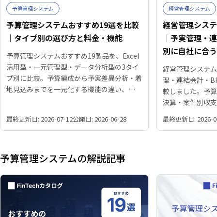
予算管理システム
経営管理システム
予算管理システムおすすめ19選を比較
経営管理システ
｜タイプ別の選び方と料金・機能
｜予実管理・連
別に自社に合
予算管理システムおすすめ19製品を、Excel
活用型・一元管理型・データ分析型の3タイ
経営管理システム
プ別に比較。予算編成から予実差異分析・着
理・連結会計・B
地見込みまでを一元化する機能の違い、
較しました。予
Excel・会計連携、連結対応、費用相場、自
決算・案件別収
社の規模に合う選び方を整理しました。
を見極め、機能
最終更新日: 2026-07-12
公開日: 2026-06-28
最終更新日: 2026-0
り込める比較表
す。
予算管理システムの解説記事