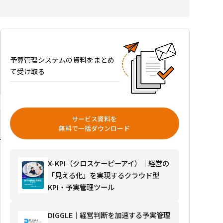
シス
テム
おす
すめ
19
選を
予算管理システムの資料をまとめ
比較
て受け取る
｜タ
イプ
別の
選び
サービス資料を
方と
無料で一括ダウンロード
料
金・
機能
X-KPI（クロスケーピーアイ）｜経営の
選び
「見える化」を実現するクラウド型
方ガ
KPI・予実管理ツール
イド
を読
DIGGLE｜経営判断を加速する予実管理
む→