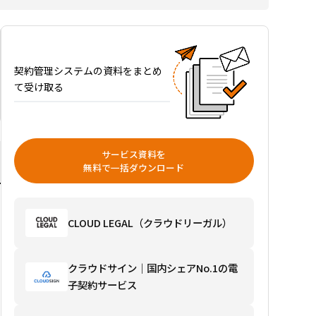
すす
め
18
選を
比較
契約管理システムの資料をまとめ
｜タ
て受け取る
イプ
別の
選び
方・
サービス資料を
料
無料で一括ダウンロード
金・
電帳
法対
CLOUD LEGAL（クラウドリーガル）
応を
解説
選び
クラウドサイン｜国内シェアNo.1の電
方ガ
子契約サービス
イド
を読