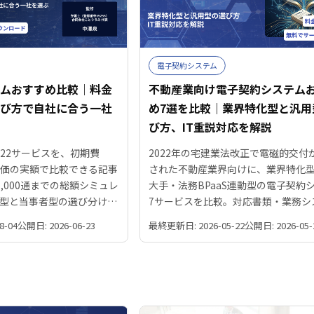
電子契約システム
テムおすすめ比較｜料金
不動産業向け電子契約システム
選び方で自社に合う一社
め7選を比較｜業界特化型と汎用
び方、IT重説対応を解説
22サービスを、初期費
2022年の宅建業法改正で電磁的交付
単価の実額で比較できる記事
された不動産業界向けに、業界特化
,000通までの総額シミュレ
大手・法務BPaaS連動型の電子契約
型と当事者型の選び分け、
7サービスを比較。対応書類・業務シ
の対応まで、弁護士監修の
連携・IT重説運用・複数当事者署名
8-04
公開日: 2026-06-23
最終更新日: 2026-05-22
公開日: 2026-05-
ます。タイプ別の比較表と
選び方を解説します。
ています。