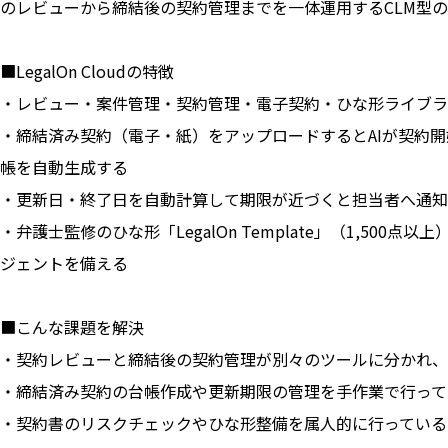
のレビューから締結後の契約管理までを一体運用するCLM型
■LegalOn Cloudの特徴
・レビュー・案件管理・契約管理・電子契約・ひな形ライブラ
・締結済み契約（電子・紙）をアップロードするとAIが契約
帳を自動生成する
・更新日・終了日を自動計算して期限が近づくと担当者へ通知
・弁護士監修のひな形「LegalOn Template」（1,50
ジェントを備える
■こんな課題を解決
・契約レビューと締結後の契約管理が別々のツールに分かれ、
・締結済み契約の台帳作成や更新期限の管理を手作業で行って
・契約書のリスクチェックやひな形整備を属人的に行っている