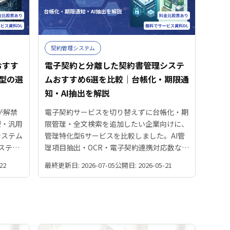
契約管理システム
おすす
電子契約と分離した契約書管理システ
型の選
ムおすすめ6選を比較｜台帳化・期限通
知・AI抽出を解説
が解禁
電子契約サービスを切り替えずに台帳化・期
型・汎用
限管理・全文検索を追加したい企業向けに、
システム
管理特化型6サービスを比較しました。AI管
ステム
理項目抽出・OCR・電子契約連携対応数など
の観点で
選定の5ポイントも徹底解説します。
22
最終更新日: 2026-07-05
公開日: 2026-05-21