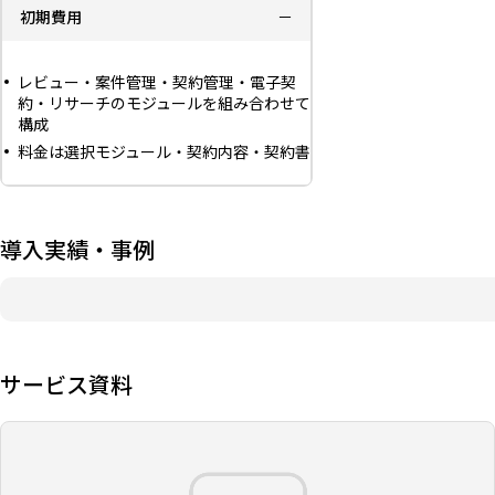
初期費用
－
レビュー・案件管理・契約管理・電子契
約・リサーチのモジュールを組み合わせて
構成
料金は選択モジュール・契約内容・契約書
ボリュームで変動
契約管理は過去の契約書数に応じた初期
費用、締結する契約書数に応じた月額料
金が発生
導入実績・事例
多要素認証を標準搭載、IPアドレス制限は
オプション提供
ISMS（ISO/IEC 27001）・ISMSクラウド
セキュリティ（ISO/IEC 27017）・SOC 2
Type 2に対応
サービス資料