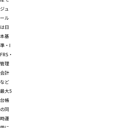
ジュ
ール
は日
本基
準・I
FRS・
管理
会計
など
最大5
台帳
の同
時運
用に