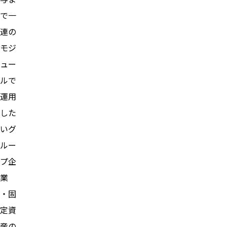
で一
連の
モジ
ュー
ルで
運用
した
いグ
ルー
プ企
業
・固
定資
産の