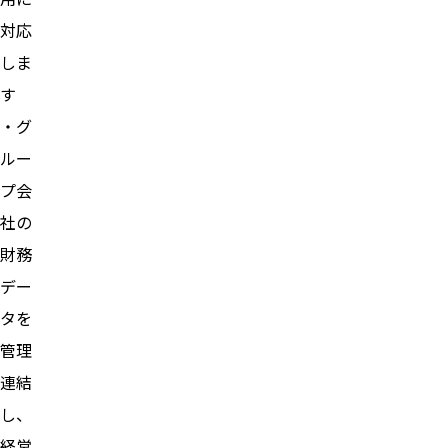
対応
しま
す
・グ
ルー
プ会
社の
財務
デー
タを
管理
連結
し、
経営