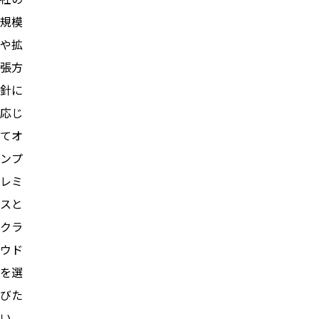
規模
や拡
張方
針に
応じ
てオ
ンプ
レミ
スと
クラ
ウド
を選
びた
い