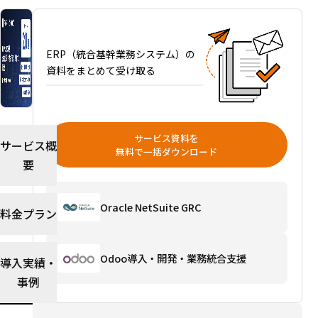
基幹
業務
シス
テム
ERP（統合基幹業務システム）の
を企
資料をまとめて受け取る
業規
模・
提供
形
サービス資料を
サービス概
態・
無料で一括ダウンロード
要
費用
で徹
底比
Oracle NetSuite GRC
料金プラン
較
選び
方ガ
Odoo導入・開発・業務統合支援
導入実績・
イド
を読
事例
む→