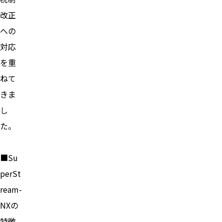
改正
への
対応
を重
ねて
きま
し
た。
■Su
perSt
ream-
NXの
特徴