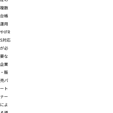
複数
台帳
運用
やIFR
S対応
が必
要な
企業
・販
売パ
ート
ナー
によ
る導