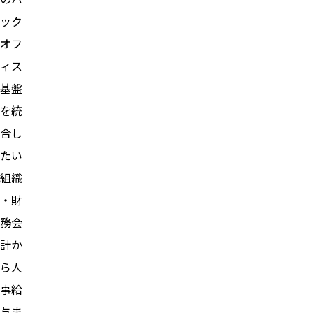
ック
オフ
ィス
基盤
を統
合し
たい
組織
・財
務会
計か
ら人
事給
与ま