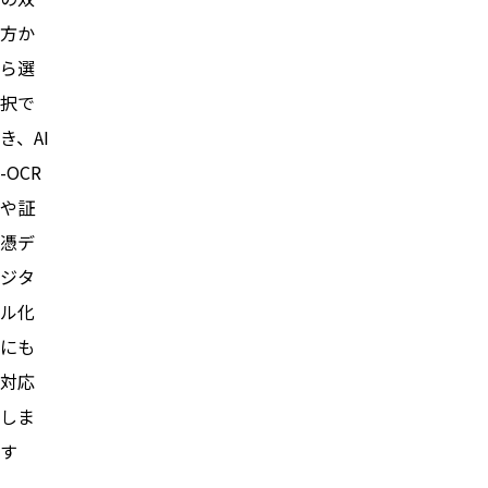
方か
ら選
択で
き、AI
-OCR
や証
憑デ
ジタ
ル化
にも
対応
しま
す