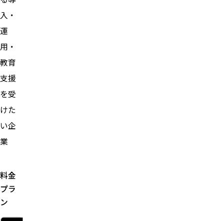
入・
運
用・
教育
支援
を受
けた
い企
業
料金
プラ
ン