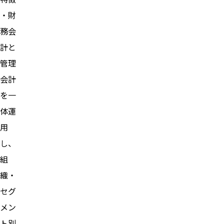
・財
務会
計と
管理
会計
を一
体運
用
し、
組
織・
セグ
メン
ト別