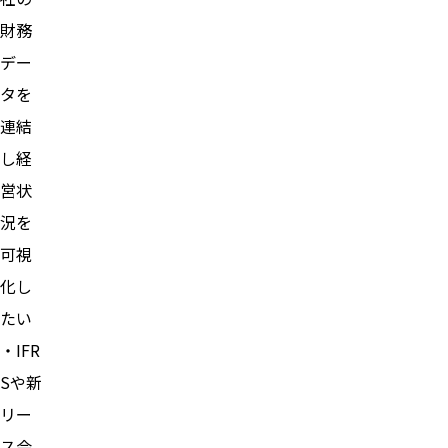
財務
デー
タを
連結
し経
営状
況を
可視
化し
たい
・IFR
Sや新
リー
ス会