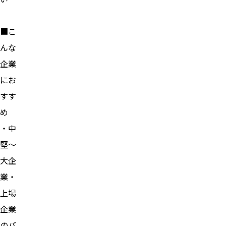
■こ
んな
企業
にお
すす
め
・中
堅〜
大企
業・
上場
企業
のバ