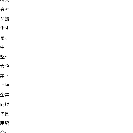
会社
が提
供す
る、
中
堅〜
大企
業・
上場
企業
向け
の国
産統
合型