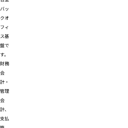
バッ
クオ
フィ
ス基
盤で
す。
財務
会
計・
管理
会
計、
支払
管