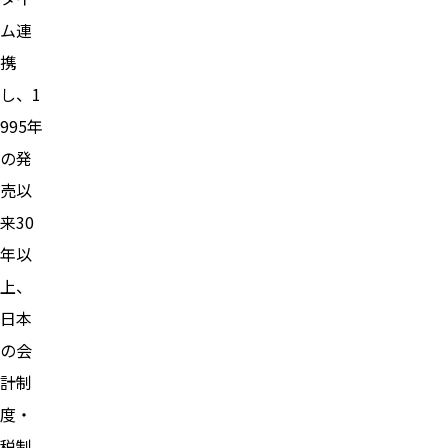
ム連
携
し、1
995年
の発
売以
来30
年以
上、
日本
の会
計制
度・
税制