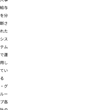
給与
を分
断さ
れた
シス
テム
で運
用し
てい
る
・グ
ルー
プ各
社の