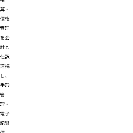
算・
債権
管理
を会
計と
仕訳
連携
し、
手形
管
理・
電子
記録
債