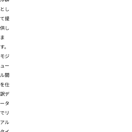
とし
て提
供し
ま
す。
モジ
ュー
ル間
を仕
訳デ
ータ
でリ
アル
タイ