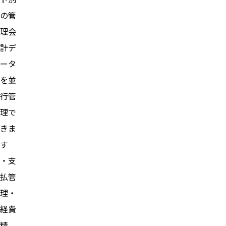
の管
理会
計デ
ータ
を並
行管
理で
きま
す
・支
払管
理・
経費
精