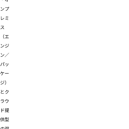
ンプ
レミ
ス
（エ
ンジ
ン／
パッ
ケー
ジ）
とク
ラウ
ド提
供型
の双