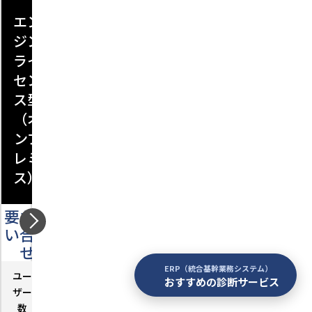
エン
パッ
クラ
ジン
ケー
ウド
ライ
ジ提
提供
セン
供型
型（S
ス型
（オ
uper
（オ
ンプ
Strea
ンプ
レミ
m-NX
レミ
ス）
Clou
ス）
d）
要お問
要お問
要お問
い合わ
い合わ
い合わ
せ
せ
せ
ユー
－
ERP（統合基幹業務システム）
ユー
－
ユー
－
おすすめの診断サービス
ザー
ザー
ザー
数
数
数