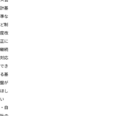
計基
準な
ど制
度改
正に
継続
対応
でき
る基
盤が
ほし
い
・自
社の