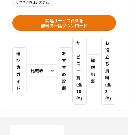
サブスク管理システム
関連サービス資料を
無料で一括ダウンロード
サ
お
ー
役
選
お
ビ
立
び
す
解
ス
ち
方
す
説
比較表
一
資
ガ
め
記
覧
料
イ
診
事
(全
(全
ド
断
10
3
件)
件)