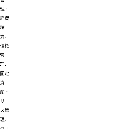
理・
経費
精
算、
債権
管
理、
固定
資
産・
リー
ス管
理、
グル