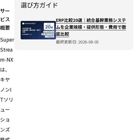
選び方ガイド
サー
ビス
ERP比較20選｜統合基幹業務システ
概要
ムを企業規模・提供形態・費用で徹
底比較
Super
最終更新日: 2026-08-05
Strea
m-NX
は、
キヤ
ノンI
Tソリ
ュー
ショ
ンズ
株式