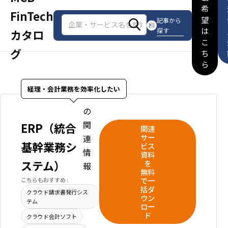
希
FinTech
望
記事から
は
探す
カタロ
こ
グ
ち
ら
経理・会計業務を効率化したい
の
関
ERP（統合
関連
サー
連
基幹業務シ
ビス
情
資料
ステム）
を
報
無料
で一
こちらもおすすめ :
括ダ
クラウド請求書発行シス
ウン
テム
ロー
ド
クラウド会計ソフト