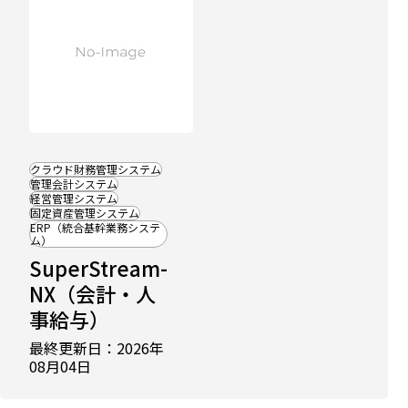
クラウド財務管理システム
比
管理会計システム
較
経営管理システム
記
固定資産管理システム
事
ERP（統合基幹業務システ
ム）
に
掲
SuperStream-
載
NX（会計・人
中
ERP
事給与）
比較
最終更新日：2026年
20
08月04日
選｜
統合