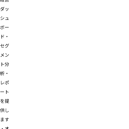
ダッ
シュ
ボー
ド・
セグ
メン
ト分
析・
レポ
ート
を提
供し
ます
・オ