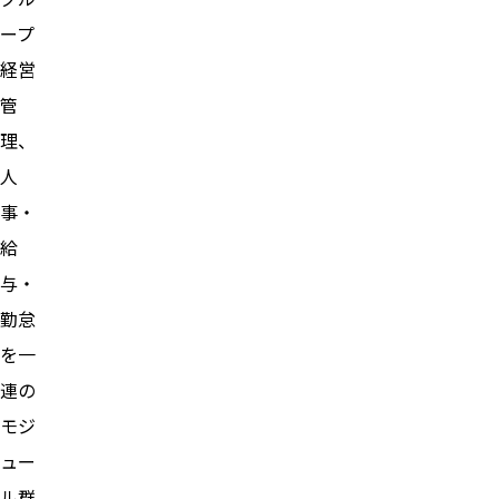
ープ
経営
管
理、
人
事・
給
与・
勤怠
を一
連の
モジ
ュー
ル群