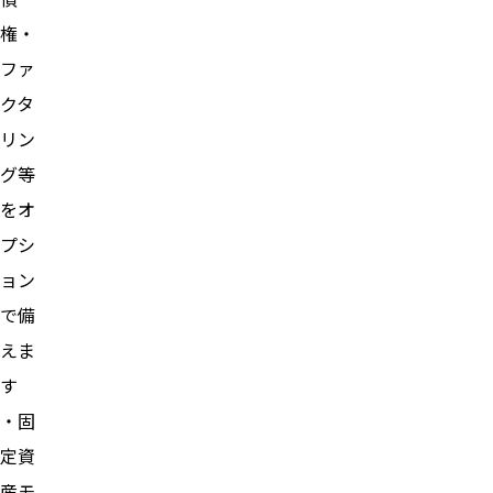
権・
ファ
クタ
リン
グ等
をオ
プシ
ョン
で備
えま
す
・固
定資
産モ