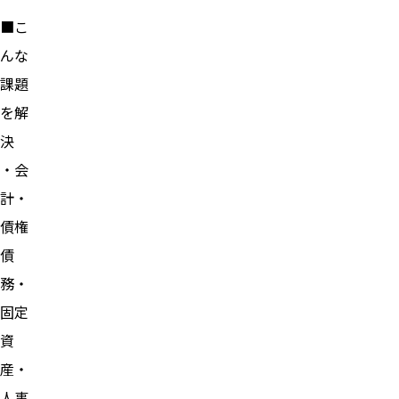
■こ
んな
課題
を解
決
・会
計・
債権
債
務・
固定
資
産・
人事